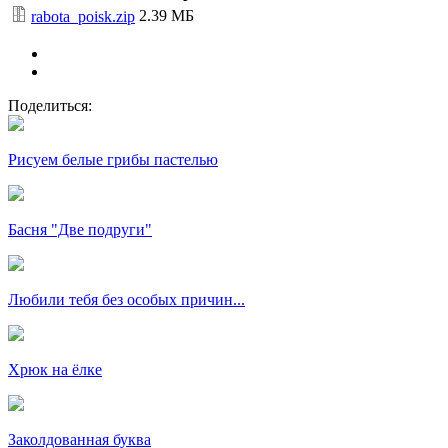
2.39 МБ
rabota_poisk.zip
Поделиться:
Рисуем белые грибы пастелью
Басня "Две подруги"
Любили тебя без особых причин...
Хрюк на ёлке
Заколдованная буква