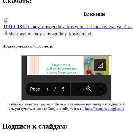
Скачать:
Вложение
11310_18125_moy_novogodniy_kostyum_shestopalov_vanya_2_a_sh
shestopalov_moy_novogodniy_kostyum.pdf
Предварительный просмотр:
Чтобы пользоваться предварительным просмотром презентаций создайте себе
аккаунт (учетную запись) Google и войдите в него:
https://accounts.google.com
Подписи к слайдам: