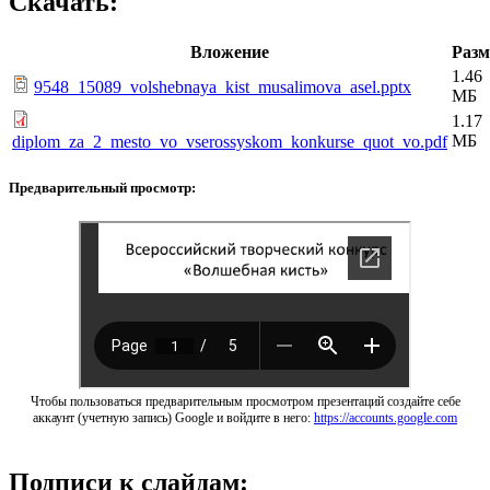
Скачать:
Вложение
Разм
1.46
9548_15089_volshebnaya_kist_musalimova_asel.pptx
МБ
1.17
МБ
diplom_za_2_mesto_vo_vserossyskom_konkurse_quot_vo.pdf
Предварительный просмотр:
Чтобы пользоваться предварительным просмотром презентаций создайте себе
аккаунт (учетную запись) Google и войдите в него:
https://accounts.google.com
Подписи к слайдам: