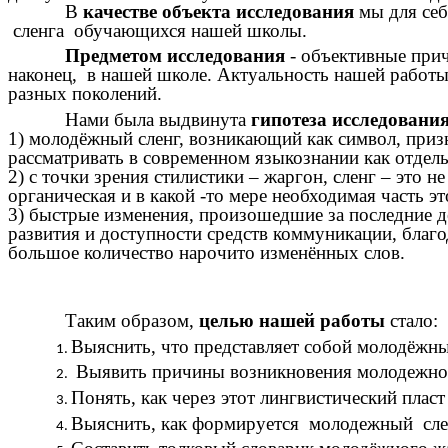
В
качестве объекта исследования
мы для се
сленга обучающихся нашей школы.
Предметом исследования
- объективные прич
наконец, в нашей школе. Актуальность нашей работы
разных поколений.
Нами была выдвинута
гипотеза исследовани
1) молодёжный сленг, возникающий как символ, призн
рассматривать в современном языкознании как отдел
2) с точки зрения стилистики – жаргон, сленг – это 
органическая и в какой -то мере необходимая часть э
3) быстрые изменения, произошедшие за последние д
развития и доступности средств коммуникации, бла
большое количество нарочито изменённых слов.
Таким образом,
целью нашей работы
стало:
Выяснить, что представляет собой молодёжны
Выявить причины возникновения молодежного
Понять, как через этот лингвистический плас
Выяснить, как формируется молодежный сленг