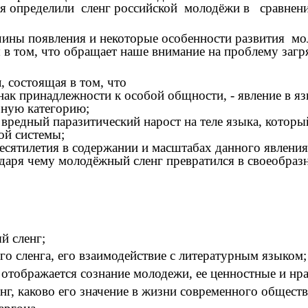
бя определили сленг российской молодёжи в сравнени
ины появления и некоторые особенности развития мол
 в том, что обращает наше внимание на проблему заг
я
, состоящая в том, что
ак принадлежности к особой общности, - явление в яз
ьную категорию;
не вредный паразитический нарост на теле языка, котор
той системы;
есятилетия в содержании и масштабах данного явлени
годаря чему молодёжный сленг превратился в своеобр
й сленг;
 сленга, его взаимодействие с литературным языком;
т отображается сознание молодежи, ее ценностные и н
, каково его значение в жизни современного обществ