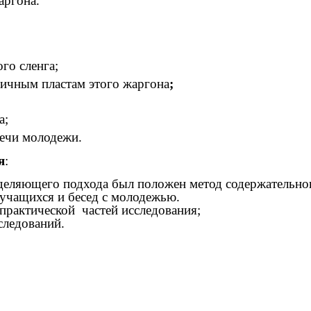
аргона.
го сленга;
ичным пластам этого жаргона
;
а;
речи молодежи.
я
:
еделяющего подхода был положен метод содержательно
 учащихся и бесед с молодежью.
 практической частей исследования;
следований.