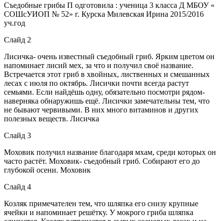
Съедобные грибы П одготовила : ученица 3 класса Д МБОУ «
СОШсУИОП № 52» г. Курска Милевская Ирина 2015/2016
уч.год
Слайд 2
Лисичка- очень известный съедобный гриб. Ярким цветом он
напоминает лисий мех, за что и получил своё название.
Встречается этот гриб в хвойных, лиственных и смешанных
лесах с июля по октябрь. Лисички почти всегда растут
семьями. Если найдёшь одну, обязательно посмотри рядом-
наверняка обнаружишь ещё. Лисички замечательны тем, что
не бывают червивыми. В них много витаминов и других
полезных веществ. Лисичка
Слайд 3
Моховик получил название благодаря мхам, среди которых он
часто растёт. Моховик- съедобный гриб. Собирают его до
глубокой осени. Моховик
Слайд 4
Козляк примечателен тем, что шляпка его снизу крупные
ячейки и напоминает решётку. У мокрого гриба шляпка