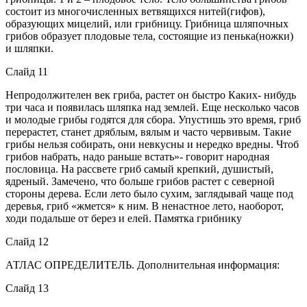
состоит из многочисленных ветвящихся нитей(гифов),
образующих мицелий, или грибницу. Грибница шляпочных
грибов образует плодовые тела, состоящие из пенька(ножки)
и шляпки.
Слайд 11
Непродолжителен век гриба, растет он быстро Каких- нибудь
три часа и появилась шляпка над землей. Еще несколько часов
и молодые грибы годятся для сбора. Упустишь это время, гриб
перерастет, станет дряблым, вялым и часто червивым. Такие
грибы нельзя собирать, они невкусны и нередко вредны. Чтоб
грибов набрать, надо раньше встать»- говорит народная
пословица. На рассвете гриб самый крепкий, душистый,
ядреный. Замечено, что больше грибов растет с северной
стороны дерева. Если лето было сухим, заглядывай чаще под
деревья, гриб «жмется» к ним. В ненастное лето, наоборот,
ходи подальше от берез и елей. Памятка грибнику
Слайд 12
АТЛАС ОПРЕДЕЛИТЕЛЬ. Дополнительная информация:
Слайд 13