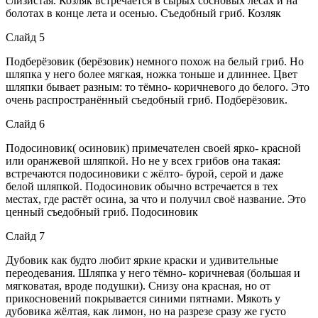
слизистая. Козляк встречается в сырых сосновых лесах и на
болотах в конце лета и осенью. Съедобный гриб. Козляк
Слайд 5
Подберёзовик (берёзовик) немного похож на белый гриб. Но
шляпка у него более мягкая, ножка тоньше и длиннее. Цвет
шляпки бывает разным: то тёмно- коричневого до белого. Это
очень распространённый съедобный гриб. Подберёзовик.
Слайд 6
Подосиновик( осиновик) примечателен своей ярко- красной
или оранжевой шляпкой. Но не у всех грибов она такая:
встречаются подосиновики с жёлто- бурой, серой и даже
белой шляпкой. Подосиновик обычно встречается в тех
местах, где растёт осина, за что и получил своё название. Это
ценный съедобный гриб. Подосиновик
Слайд 7
Дубовик как будто любит яркие краски и удивительные
переодевания. Шляпка у него тёмно- коричневая (большая и
мягковатая, вроде подушки). Снизу она красная, но от
прикосновений покрывается синими пятнами. Мякоть у
дубовика жёлтая, как лимон, но на разрезе сразу же густо