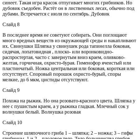
синеет. Такая игра красок отпугивает многих грибников. Но
дубовик съедобен. Растёт он в лиственных лесах, обычно под
дубами. Встречается с июля по сентябрь. Дубовик
Слайд 8
В последнее время не советуют собирать. Они поглощают
много вредных веществ из окружающей среды и накапливают
их. Свинушки Шляпка у свинушек рода тапинелла боковая,
сидячая, лопатовидная , плоско- или воронковидно-
распростертая, часто с завернутым вниз краем, оливково-
желтая, горчичная, охристо-бурая. Гименофор ячеистый или
пластинчатый. Ножка центральная или боковая, короткая или
отсутствует. Споровый порошок охристо-бурый, споры
мелкие, до 6 мкм, цистиды отсутствуют.
Слайд 9
Похожа на рыжик. Но она розовато-красного цвета. Шляпка у
нее с пушистым краем, а у рыжика гладкая. Млечный сок у
волнушки белый. Волнушка розовая
Слайд 10
Строение шляпочного гриба 1 – шляпка; 2 – ножка; 3 – гифы
грибницы. 1 и 2 – плодовое тело. Тело большинства грибов