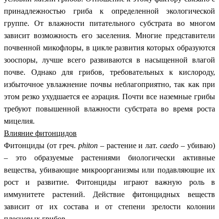
принадлежностью гриба к определенной экологической
группе. От влажности питательного субстрата во многом
зависит возможность его заселения. Многие представители
почвенной микофлоры, в цикле развития которых образуются
зооспоры, лучше всего развиваются в насыщенной влагой
почве. Однако для грибов, требовательных к кислороду,
избыточное увлажнение почвы неблагоприятно, так как при
этом резко ухудшается ее аэрация. Почти все наземные грибы
требуют повышенной влажности субстрата во время роста
мицелия.
Влияние фитонцидов
Фитонциды (от греч.
phiton
– растение и лат.
caedo
– убиваю)
– это образуемые растениями биологически активные
вещества, убивающие микроорганизмы или подавляющие их
рост и развитие. Фитонциды играют важную роль в
иммунитете растений.
Действие фитонцидных веществ
зависит от их состава и от степени зрелости колонии
плесневых грибов.