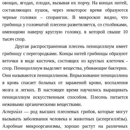
овощах, ягодах, плодах, вызывая их порчу. На концах нитей,
составляющих пушок, через некоторое время образуются
черные головки – спорангии. В микроскоп видно, что
грибница у головчатой плесени разветвляется, со столбиками,
имеющими наверху круглую головку, в которой свыше 10
тысяч спор.
Другая распространенная плесень пенициллиум имеет
грибницу с перегородками. Концы нитей грибницы образуют
веточки в виде кисточек, состоящих из круглых клеточек -
спор. Пенициллиум выделяет вещества, убивающие бактерии.
Они называются пенициллином. Впрыскивание пенициллина
в кровь спасает больных от заражений крови, воспаления
мозга и легких. В настоящее время научились выращивать
пенициллиум искусственным способом. Плесень питается
неживыми органическими веществами.
Асперги́лл
— род высших плесневых грибов, которые могут
вызывать заболевания человека и животных (аспергиллёзы).
Аэробные микроорганизмы, хорошо растут на различных