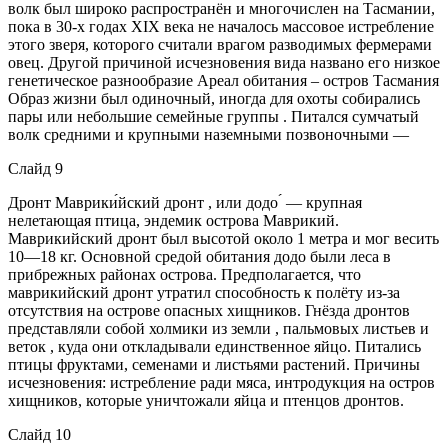
волк был широко распространён и многочислен на Тасмании,
пока в 30-х годах XIX века не началось массовое истребление
этого зверя, которого считали врагом разводимых фермерами
овец. Другой причиной исчезновения вида названо его низкое
генетическое разнообразие Ареал обитания – остров Тасмания
Образ жизни был одиночный, иногда для охоты собирались
пары или небольшие семейные группы . Питался сумчатый
волк средними и крупными наземными позвоночными —
Слайд 9
Дронт Маврики́йский дронт , или додо ́ — крупная
нелетающая птица, эндемик острова Маврикий.
Маврикийский дронт был высотой около 1 метра и мог весить
10—18 кг. Основной средой обитания додо были леса в
прибрежных районах острова. Предполагается, что
маврикийский дронт утратил способность к полёту из-за
отсутствия на острове опасных хищников. Гнёзда дронтов
представляли собой холмики из земли , пальмовых листьев и
веток , куда они откладывали единственное яйцо. Питались
птицы фруктами, семенами и листьями растений. Причины
исчезновения: истребление ради мяса, интродукция на остров
хищников, которые уничтожали яйца и птенцов дронтов.
Слайд 10