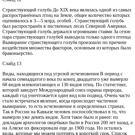
Странствующий голубь До XIX века являлась одной из самых
распространённых птиц на Земле, общее количество которых
оценивалось в 3—5 млрд. особей . Странствующий голубь
был распространён в лиственных лесах Северной Америки.
Странствующий голубь держался огромными стаями За сезон
пара странствующих голубей выводила только одного птенца
Вымирание странствующего голубя произошло по причине
воздействия множества факторов, основным из которых было
браконьерство.
Слайд 13
Виды, находящиеся под угрозой исчезновения В период с
начала семнадцатого века по конец двадцатого уже вымерло
68 видов млекопитающих и 130 видов птиц. По статистике,
которой заведует Международный союз охраны природы,
каждый год уничтожается один вид или подвид. Очень часто
стало встречаться явление, когда происходит частичное
вымирание, то есть исчезновение в определенных странах.
Так в России на Кавказе человек поспособствовал в то, что
вымерли уже девять видов. Хотя такое было и ранее: по
докладам археологов овцебыки были в России 200 лет назад, а
на Аляске их фиксировали еще до 1900 года. Но остались
виды, которые мы можем потерять в короткий срок. Список