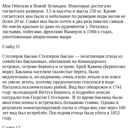
Моа Обитали в Новой Зеландии. Некоторые достигали
гигантских размеров: 3.5 м высоты и массы 250 кг. Кроме
гигантских моа были и небольшие по размерам виды весом не
более 20 кг. Самки моа были почти в два раза тяжелее самцов .
Не имели крыльев (и даже их рудиментов ). Питались
листьями, побегами, фруктами Вымерли в 1500-х годах,
уничтоженные аборигенами маори
Слайд 11
Стеллеров баклан Стеллеров баклан — нелетающая птица из
семейства баклановых, обитавший на Командорских
островах, острове Беринга и острове Арий Камень (Берингово
море). Бакланы населяли скалистые берега, были
медлительны и, по-видимому, очень плохо летали или вовсе
не умели летать, поэтому предпочитали спасаться в воде.
Питались исключительно рыбой. Вид был обнаружен в 1741
году экспедицией Витуса Беринга, и подробно описан
натуралистом Георгом Стеллером . В то время бакланы были
многочисленны и встречались большими стаями. Однако в
результате неконтролируемой охоты и сбора яиц уже через 100
лет вид был истреблён. Последняя птица была убита в 1852
году.
Слайд 12