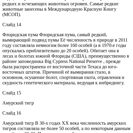
редких и исчезающих животных огромен. Самые редкие
животные занесены в Международную Красную Книгу
(МСОП).
Слайд 14
Флоридская пума Флоридская пума, самый редкий,
вымирающий подвид пумы Её численность в природе в 2011
году составляла немногим более 160 особей (а в 1970-е годы
опускалась приблизительно до 20 особей). Обитает она в
лесах и болотах южной Флориды (США), преимущественно в
районе заповедника Big Cypress National Preserve , прежде
была распространена от восточной части Техаса до юго-
восточных штатов. Причиной её вымирания стало, в
основном, осушение болот, спортивная охота, отравления и
скудность генетического материала, ведущая к инбридингу.
Слайд 15
Амурский тигр
Слайд 16
Амурский тигр В 30-х годах XX века численность амурских
тигров составляла не более 50 особей, а по некоторым данным