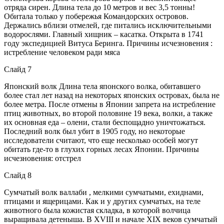
отряда сирен. Длина тела до 10 метров и вес 3,5 тонны!
Обитала только у побережья Командорских островов.
Держались вблизи отмелей, где питались исключительными
водорослями. Главный хищник – касатка. Открыта в 1741
году экспедицией Витуса Беринга. Причины исчезновения :
истребление человеком ради мяса
Слайд 7
Японский волк Длина тела японского волка, обитавшего
более стал лет назад на некоторых японских островах, была не
более метра. После отмены в Японии запрета на истребление
птиц животных, во второй половине 19 века, волки, а также
их основная еда – олени, стали беспощадно уничтожаться.
Последний волк был убит в 1905 году, но некоторые
исследователи считают, что еще несколько особей могут
обитать где-то в глухих горных лесах Японии. Причины
исчезновения: отстрел
Слайд 8
Сумчатый волк валлаби , мелкими сумчатыми, ехиднами,
птицами и ящерицами. Как и у других сумчатых, на теле
животного была кожистая складка, в которой волчица
выращивала детеныша. В XVIII и начале XIX веков сумчатый