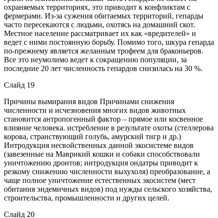
охраняемых территориях, это приводит к конфликтам с
фермерами. Из-за сужения обитаемых территорий, гепарды
часто пересекаются с людьми, охотясь на домашний скот.
Местное население рассматривает их как «вредителей» и
ведет с ними постоянную борьбу. Помимо того, шкура гепарда
по-прежнему является желанным трофеем для браконьеров.
Все это неумолимо ведет к сокращению популяции, за
последние 20 лет численность гепардов снизилась на 30 %.
Слайд 19
Причины вымирания видов Причинами снижения
численности и исчезновения многих видов животных
становится антропогенный фактор – прямое или косвенное
влияние человека. истребление в результате охоты (стеллерова
корова, странствующий голубь, амурский тигр и др.)
Интродукция несвойственных данной экосистеме видов
(завезенные на Маврикий кошки и собаки способствовали
уничтожению дронтов; интродукция ондатры приводит к
резкому снижению численности выхухоля) преобразование, а
чаще полное уничтожение естественных экосистем (мест
обитания эндемичных видов) под нужды сельского хозяйства,
строительства, промышленности и других целей.
Слайд 20