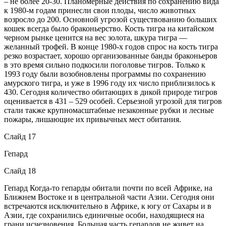
– не более 20-30. Планомерные действия по сохранению вида
к 1980-м годам принесли свои плоды, число животных
возросло до 200. Основной угрозой существованию больших
кошек всегда было браконьерство. Кость тигра на китайском
черном рынке ценится на вес золота, шкура тигра —
желанный трофей. В конце 1980-х годов спрос на кость тигра
резко возрастает, хорошо организованные банды браконьеров
в это время сильно подкосили поголовье тигров. Только к
1993 году были возобновлены программы по сохранению
амурского тигра, и уже в 1996 году их число приблизилось к
430. Сегодня количество обитающих в дикой природе тигров
оценивается в 431 – 529 особей. Серьезной угрозой для тигров
стали также крупномасштабные незаконные рубки и лесные
пожары, лишающие их привычных мест обитания.
Слайд 17
Гепард
Слайд 18
Гепард Когда-то гепарды обитали почти по всей Африке, на
Ближнем Востоке и в центральной части Азии. Сегодня они
встречаются исключительно в Африке, к югу от Сахары и в
Азии, где сохранились единичные особи, находящиеся на
грани исчезновения. Большая часть гепардов не живет на