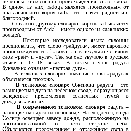
несколько объяснений происхождения этого слова.
В одном из них, radoga является производным от
праславянского корня radъ, что значит радостный,
благородный.
Согласно другому словарю, корень rad является
производным от Arda – имени одного из славянских
вождей.
Некоторые исследователи языка склонны
предполагать, что слово «райдуга», имеет народное
происхождение и образовалось в результате слияния
слов «рай» и «дуга». Так же оно звучало в русском
языке в 17–18 веках. В таком случае радуга
буквально означает «пестрая дуга».
В толковых словарях значение слова «радуга»
объясняется тпохоже.
В толковом словаре Ожегова
радуга – это
разноцветная дуга на небесном своде, образующаяся
вследствие преломления солнечных лучей в
дождевых каплях.
В современном толковом словаре
радуга –
разноцветная дуга на небосводе. Наблюдается, когда
Солнце освещает завесу дождя, расположенную на
противоположной от него стороне неба.
Объясняется преломлением и отражением света в