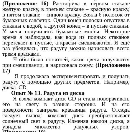
(Приложение 16)
Растворила в первом стакане
желтую краску, в третьем стакане – красную краску,
в пятом стакане – синюю краску. Взяла 6 полосок от
бумажных салфеток. Один конец полоски опустила в
стаканы с водой, а другой конец – в пустые стаканы.
У меня получились бумажные мосты. Некоторое
время я наблюдала, как вода из полных стаканов
перетекает в пустые, а краски смешиваются. Я ещё
раз убедилась, что радугу можно нарисовать всего
тремя красками.
Чтобы было понятней, какие цвета получаются
при смешивании, я нарисовала схему.
(Приложение
17)
Я продолжала экспериментировать и получать
радугу с помощью других предметов. Например,
диска. CD
Опыт № 13.
Радуга из диска
Я взяла компакт диск CD и стала поворачивать
его на свету в разные стороны. И на его
поверхности заиграла красавица радуга. Отсюда
следует вывод: компакт диск преобразовывает
солнечный свет в радугу. Изменяя наклон диска, я
увидела множество радужных узоров.