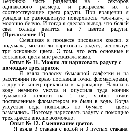
Верхнюю часть разделили на 7 секторов
одинакового размера, и раскрасила их в
соответствующие цвета радуги. При вращении я
увидела не разноцветную поверхность «волчка», а
молочно-белую.
И тогда я сделала вывод, что
белый
свет солнца делится на 7 цветов радуги.
(Приложение 15)
Смешивая в процессе рисования краски, я
подумала, можно ли нарисовать радугу, используя
три основных цвета. О том, что есть основные и
составные цвета мне рассказала мама.
Опыт № 11. Можно ли нарисовать радугу с
помощью трех красок
Я взяла полоску бумажной салфетки и на
расстоянии по краю поставила точки фломастерами,
а другой конец приклеила к карандашу. Налила в
воду немного уксуса и опустила туда кончик
бумажной полоски на 1 см., чтобы точки
поставленные фломастером не были в воде. Когда
уксусная вода поднялась по бумаге – цвета
размылись. Поэтому нарисовать радугу с помощью
трех красок вполне возможно.
Опыт № 12. Смешивание цветов
Я взяла 3 стакана с водой и 3 пустых стакана.