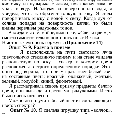
кисточку из пузырька с лаком, пока капля лака не
упала в воду.
Наблюдая за поверхностью воды, я
увидела, что лак образует тонкую пленку. Я стала
поворачивать миску с водой к свету. Когда луч от
солнца попадал на поверхность капли, то были
видны переливы радужных тонов.
А когда мы с мамой купили игру «Свет и цвет», я
смогла самостоятельно повторить опыт Исаака
Ньютона, чем очень горжусь.
(Приложение 14)
Опыт № 9. Радуга в призме
Я расположила на пути светового луча
треугольную стеклянную призму и на стене увидела
разноцветную полоску – спектр, в котором цвета
расположены в строго определенном порядке. Этот
опыт подтвердил, что призма разлагает белый свет
на составные цвета: красный, оранжевый, желтый,
зеленый, голубой, синий, фиолетовый.
Я рассматривала сквозь призму предметы белого
цвета, они выглядели цветными, радужными. И это
было очень интересно.
Можно ли получить белый цвет из составляющих
цветов спектра?
Опыт № 10.
Я сделала игрушку типа «волчок».