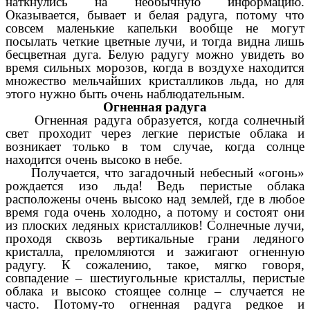
наткнулись на необычную информацию.
Оказывается, бывает и белая радуга, потому что
совсем маленькие капельки вообще не могут
посылать четкие цветные лучи, и тогда видна лишь
бесцветная дуга. Белую радугу можно увидеть во
время сильных морозов, когда в воздухе находится
множество мельчайших кристалликов льда, но для
этого нужно быть очень наблюдательным.
Огненная радуга
Огненная радуга образуется, когда солнечный
свет проходит через легкие перистые облака и
возникает только в том случае, когда солнце
находится очень высоко в небе.
Получается, что загадочный небесный «огонь»
рождается изо льда! Ведь перистые облака
расположены очень высоко над землей, где в любое
время года очень холодно, а потому и состоят они
из плоских ледяных кристалликов! Солнечные лучи,
проходя сквозь вертикальные грани ледяного
кристалла, преломляются и зажигают огненную
радугу. К сожалению, такое, мягко говоря,
совпадение – шестиугольные кристаллы, перистые
облака и высоко стоящее солнце – случается не
часто. Потому-то огненная радуга редкое и