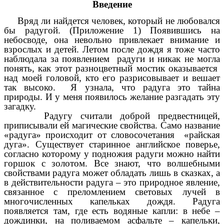
Введение
Вряд ли найдется человек, который не любовался
бы радугой. (Приложение 1) Появившись на
небосводе, она невольно привлекает внимание и
взрослых и детей. Летом после дождя я тоже часто
наблюдала за появлением радуги и никак не могла
понять, как этот разноцветный мостик оказывается
над моей головой, кто его разрисовывает и вешает
так высоко. Я узнала, что радуга это тайна
природы. И у меня появилось желание разгадать эту
загадку.
Радугу считали доброй предвестницей,
приписывали ей магические свойства. Само название
«радуга» происходит от словосочетания «райская
дуга». Существует старинное английское поверье,
согласно которому у подножия радуги можно найти
горшок с золотом. Все знают, что волшебными
свойствами радуга может обладать лишь в сказках, а
в действительности радуга – это природное явление,
связанное с преломлением световых лучей в
многочисленных капельках дождя. Радуга
появляется там, где есть водяные капли: в небе –
дождинки, на поливаемом асфальте – капельки,