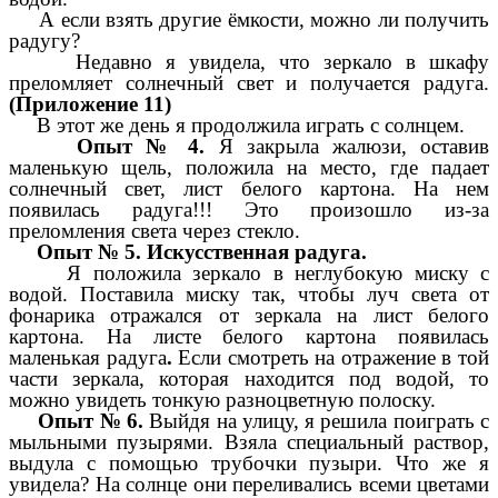
А если взять другие ёмкости, можно ли получить
радугу?
Недавно я увидела, что зеркало в шкафу
преломляет солнечный свет и получается радуга.
(Приложение 11)
В этот же день я продолжила играть с солнцем.
Опыт № 4.
Я закрыла жалюзи, оставив
маленькую щель, положила на место, где падает
солнечный свет, лист белого картона.
На нем
появилась радуга!!! Это произошло из-за
преломления света через стекло.
Опыт № 5. Искусственная радуга.
Я положила зеркало в неглубокую миску с
водой.
Поставила миску так, чтобы луч света от
фонарика отражался от зеркала на лист белого
картона. На листе белого картона появилась
маленькая радуга
.
Если смотреть на отражение в той
части зеркала, которая находится под водой, то
можно увидеть тонкую разноцветную полоску.
Опыт № 6.
Выйдя на улицу, я решила поиграть с
мыльными пузырями. Взяла специальный раствор,
выдула с помощью трубочки пузыри. Что же я
увидела? На солнце они переливались всеми цветами