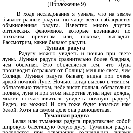
(Приложение 9)
В ходе исследования я узнала, что на земле
бывают разные радуги, но чаще всего наблюдается
обыкновенная радуга. Известно много других
оптических феноменов, которые возникают по
похожим причинам или, похоже, выглядят.
Рассмотрим, какие бывают радуги.
Лунная радуга
Радугу можно увидеть и ночью при свете
луны.
Лунная радуга сравнительно более бледная,
чем обычная. Это объясняется тем, что Луна
производит (отражает от Солнца) меньше света, чем
Солнце. Лунная радуга бывает, видна при очень
яркой ночной Луне. Ночью, когда высоко в темном,
обязательно темном, небе висит полная, обязательно
полная, луна и при этом напротив луны идет дождь,
может посчастливиться увидеть ночную радугу!
Редко, но можно! И она тоже будет казаться нам
белой. Хотя на самом деле она разноцветная.
Туманная радуга
Белая или туманная радуга представляет собой
широкую блестящую белую дугу.
Туманная радуга
появляется при освещении солнечными лучами