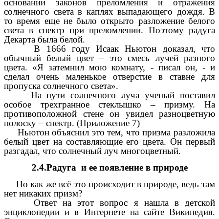
основании законов преломления и отражения
солнечного света в каплях выпадающего дождя. В
то время еще не было открыто разложение белого
света в спектр при преломлении. Поэтому радуга
Декарта была белой.
В 1666 году Исаак Ньютон доказал, что
обычный белый цвет – это смесь лучей разного
цвета. «Я затемнил мою комнату, - писал он, - и
сделал очень маленькое отверстие в ставне для
пропуска солнечного света».
На пути солнечного луча ученый поставил
особое трехгранное стеклышко – призму. На
противоположной стене он увидел разноцветную
полоску – спектр. (Приложение 7)
Ньютон объяснил это тем, что призма разложила
белый цвет на составляющие его цвета. Он первый
разгадал, что солнечный луч многоцветный.
2.4.Радуга и ее появление в природе
Но как же всё это происходит в природе, ведь там
нет никаких призм?
Ответ на этот вопрос я нашла в детской
энциклопедии и в Интернете на сайте Википедия.