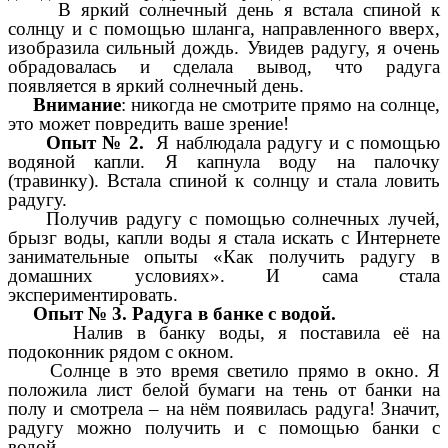
В яркий солнечный день я встала спиной к
солнцу и с помощью шланга, направленного вверх,
изобразила сильный дождь. Увидев радугу, я очень
обрадовалась и сделала вывод, что радуга
появляется в яркий солнечный день.
Внимание
: никогда не смотрите прямо на солнце,
это может повредить ваше зрение!
Опыт № 2.
Я наблюдала радугу и с помощью
водяной капли. Я капнула воду на палочку
(травинку). Встала спиной к солнцу и стала ловить
радугу.
Получив радугу с помощью солнечных лучей,
брызг воды, капли воды я стала искать с Интернете
занимательные опыты «Как получить радугу в
домашних условиях». И сама стала
экспериментировать.
Опыт № 3. Радуга в банке с водой.
Налив в банку воды, я поставила её на
подоконник рядом с окном.
Солнце в это время светило прямо в окно. Я
положила лист белой бумаги на тень от банки на
полу и смотрела – на нём появилась радуга! Значит,
радугу можно получить и с помощью банки с
водой.