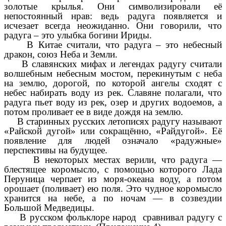
золотые крылья. Они символизировали её
непостоянный нрав: ведь радуга появляется и
исчезает всегда неожиданно. Они говорили, что
радуга – это улыбка богини Ириды.
В Китае считали, что радуга – это небесный
дракон, союз Неба и Земли.
В славянских мифах и легендах радугу считали
волшебным небесным мостом, перекинутым с неба
на землю, дорогой, по которой ангелы сходят с
небес набирать воду из рек. Славяне полагали, что
радуга пьет воду из рек, озер и других водоемов, а
потом проливает ее в виде дождя на землю.
В старинных русских летописях радугу называют
«Райской дугой» или сокращённо, «Райдугой». Её
появление для людей означало «радужные»
перспективы на будущее.
В некоторых местах верили, что радуга —
блестящее коромысло, с помощью которого Лада
Перуница черпает из моря-океана воду, а потом
орошает (поливает) ею поля. Это чудное коромысло
хранится на небе, а по ночам — в созвездии
Большой Медведицы.
В русском фольклоре народ сравнивал радугу с