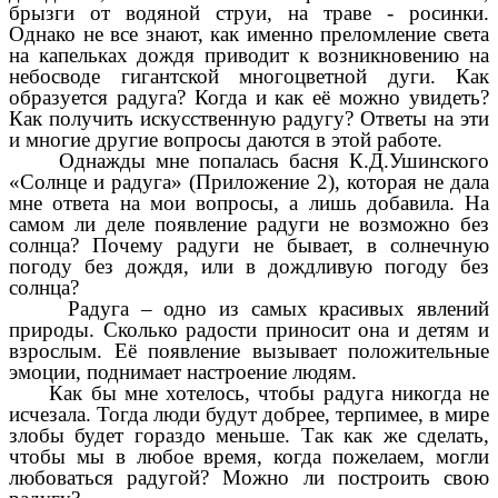
брызги от водяной струи, на траве - росинки.
Однако не все знают, как именно преломление света
на капельках дождя приводит к возникновению на
небосводе гигантской многоцветной дуги. Как
образуется радуга? Когда и как её можно увидеть?
Как получить искусственную радугу? Ответы на эти
и многие другие вопросы даются в этой работе.
Однажды мне попалась басня К.Д.Ушинского
«Солнце и радуга» (Приложение 2), которая не дала
мне ответа на мои вопросы, а лишь добавила. На
самом ли деле появление радуги не возможно без
солнца? Почему радуги не бывает, в солнечную
погоду без дождя, или в дождливую погоду без
солнца?
Радуга – одно из самых красивых явлений
природы. Сколько радости приносит она и детям и
взрослым. Её появление вызывает положительные
эмоции, поднимает настроение людям.
Как бы мне хотелось, чтобы радуга никогда не
исчезала. Тогда люди будут добрее, терпимее, в мире
злобы будет гораздо меньше. Так как же сделать,
чтобы мы в любое время, когда пожелаем, могли
любоваться радугой? Можно ли построить свою