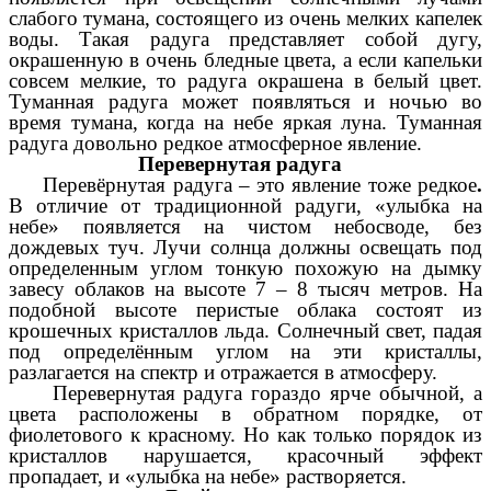
слабого тумана, состоящего из очень мелких капелек
воды. Такая радуга представляет собой дугу,
окрашенную в очень бледные цвета, а если капельки
совсем мелкие, то радуга окрашена в белый цвет.
Туманная радуга может появляться и ночью во
время тумана, когда на небе яркая луна. Туманная
радуга довольно редкое атмосферное явление.
Перевернутая радуга
Перевёрнутая радуга – это явление тоже редкое
.
В отличие от традиционной радуги, «улыбка на
небе» появляется на чистом небосводе, без
дождевых туч. Лучи солнца должны освещать под
определенным углом тонкую похожую на дымку
завесу облаков на высоте 7 – 8 тысяч метров. На
подобной высоте перистые облака состоят из
крошечных кристаллов льда. Солнечный свет, падая
под определённым углом на эти кристаллы,
разлагается на спектр и отражается в атмосферу.
Перевернутая радуга гораздо ярче обычной, а
цвета расположены в обратном порядке, от
фиолетового к красному. Но как только порядок из
кристаллов нарушается, красочный эффект
пропадает, и «улыбка на небе» растворяется.