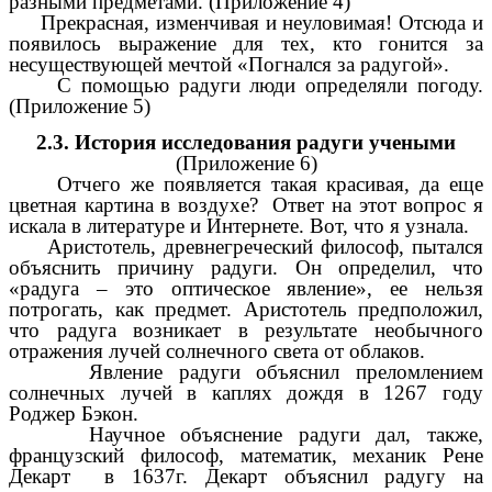
разными предметами. (Приложение 4)
Прекрасная, изменчивая и неуловимая! Отсюда и
появилось выражение для тех, кто гонится за
несуществующей мечтой «Погнался за радугой».
С помощью радуги люди определяли погоду.
(Приложение 5)
2.3.
История исследования радуги учеными
(Приложение 6)
Отчего же появляется такая красивая, да еще
цветная картина в воздухе? Ответ на этот вопрос я
искала в литературе и Интернете. Вот, что я узнала.
Аристотель, древнегреческий философ, пытался
объяснить причину радуги. Он определил, что
«радуга – это оптическое явление», ее нельзя
потрогать, как предмет. Аристотель предположил,
что радуга возникает в результате необычного
отражения лучей солнечного света от облаков.
Явление радуги объяснил преломлением
солнечных лучей в каплях дождя в 1267 году
Роджер Бэкон.
Научное объяснение радуги дал, также,
французский философ, математик, механик Рене
Декарт в 1637г. Декарт объяснил радугу на