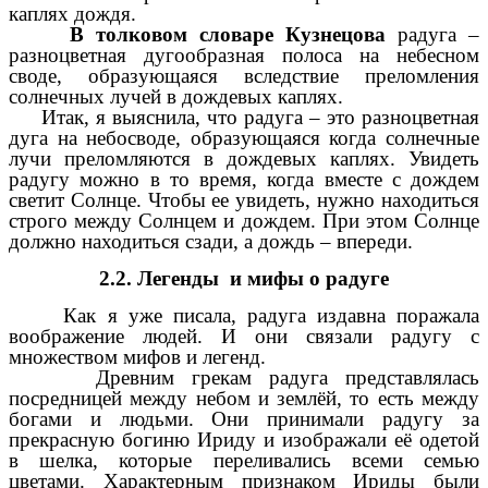
каплях дождя.
В толковом словаре Кузнецова
радуга –
разноцветная дугообразная полоса на небесном
своде, образующаяся вследствие преломления
солнечных лучей в дождевых каплях.
Итак, я выяснила, что радуга – это разноцветная
дуга на небосводе, образующаяся когда солнечные
лучи преломляются в дождевых каплях. Увидеть
радугу можно в то время, когда вместе с дождем
светит Солнце. Чтобы ее увидеть, нужно находиться
строго между Солнцем и дождем. При этом Солнце
должно находиться сзади, а дождь – впереди.
2.2. Легенды и мифы о радуге
Как я уже писала, радуга издавна поражала
воображение людей. И они связали радугу с
множеством мифов и легенд.
Древним грекам радуга представлялась
посредницей между небом и землёй, то есть между
богами и людьми. Они принимали радугу за
прекрасную богиню Ириду и изображали её одетой
в шелка, которые переливались всеми семью
цветами. Характерным признаком Ириды были