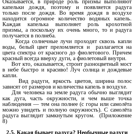
Оказывается, в природе роль призмы выполняют
капельки дождя, поэтому и появляется радуга
только после дождя. Во время дождя в воздухе
находится огромное количество водяных капель.
Каждая капелька выполняет роль крохотной
призмы, а поскольку их очень много, то и радуга
получается в полнеба.
Когда солнечные лучи проходят сквозь капли
воды, белый цвет преломляется и разлагается на
цвета спектра от красного до фиолетового. Причем
красный всегда вверху дуги, а фиолетовый внутри.
Вот кто, оказывается, строит разноцветный мост
в небе быстро и красиво! Луч солнца и дождевые
капли.
Вид радуги, яркость цветов, ширина полос
зависят от размеров и количества капель в воздухе.
Для человека на земле радуга обычно выглядит
как дуга, часть окружности, и чем выше точка
наблюдения — тем она полнее (с горы или самолёта
можно увидеть и полную окружность). С самолёта
радуга выглядит замкнутым кругом. (Приложение
8)
2.5. Какая бывает радуга? Необычные радуги