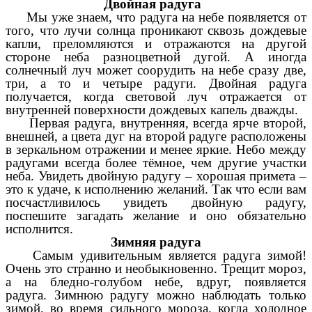
Двойная радуга
Мы уже знаем, что радуга на небе появляется от
того, что лучи солнца проникают сквозь дождевые
капли, преломляются и отражаются на другой
стороне неба разноцветной дугой. А иногда
солнечный луч может соорудить на небе сразу две,
три, а то и четыре радуги.
Двойная радуга
получается, когда световой луч отражается от
внутренней поверхности дождевых капель дважды.
Первая радуга, внутренняя, всегда ярче второй,
внешней, а цвета дуг на второй радуге расположены
в зеркальном отражении и менее яркие. Небо между
радугами всегда более тёмное, чем другие участки
неба. Увидеть двойную радугу – хорошая примета –
это к удаче, к исполнению желаний. Так что если вам
посчастливилось увидеть двойную радугу,
поспешите загадать желание и оно обязательно
исполнится.
Зимняя радуга
Самым удивительным является радуга зимой!
Очень это странно и необыкновенно. Трещит мороз,
а на бледно-голубом небе, вдруг, появляется
радуга.
Зимнюю радугу можно наблюдать только
зимой, во время сильного мороза, когда холодное