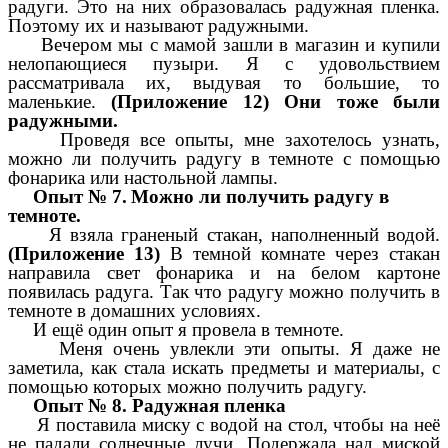
радуги. Это на них образовалась радужная пленка.
Поэтому их и называют радужными.
Вечером мы с мамой зашли в магазин и купили
нелопающиеся пузыри. Я с удовольствием
рассматривала их, выдувая то большие, то
маленькие.
(Приложение 12) Они тоже были
радужными.
Проведя все опыты, мне захотелось узнать,
можно ли получить радугу в темноте с помощью
фонарика или настольной лампы.
Опыт № 7.
Можно ли получить радугу в
темноте.
Я взяла граненый стакан, наполненный водой.
(Приложение 13)
В темной комнате через стакан
направила свет фонарика и на белом картоне
появилась радуга. Так что радугу можно получить в
темноте в домашних условиях.
И ещё один опыт я провела в темноте.
Меня очень увлекли эти опыты. Я даже не
заметила, как стала искать предметы и материалы, с
помощью которых можно получить радугу.
Опыт № 8. Радужная пленка
Я поставила миску с водой на стол, чтобы на неё
не падали солнечные лучи. Подержала над миской