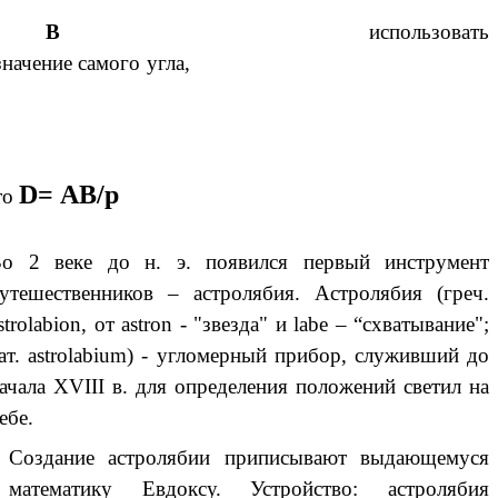
В
использовать
начение самого угла,
D= АВ/р
то
о 2 веке до н. э. появился первый инструмент
утешественников – астролябия. Астролябия (греч.
strolabion, от astron - "звезда" и labe – “схватывание";
ат. astrolabium) - угломерный прибор, служивший до
ачала XVIII в. для определения положений светил на
ебе.
Создание астролябии приписывают выдающемуся
математику Евдоксу. Устройство: астролябия