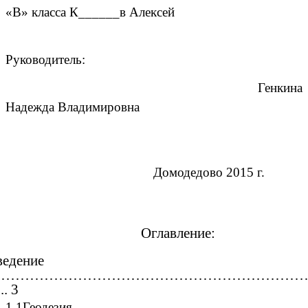
«В» класса К______в Алексей
Руководитель:
Генкина
Надежда Владимировна
Домодедово 2015 г.
Оглавление:
ведение
………………………………………………………
. 3
1.1Геодезия