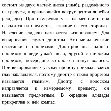
состоит из двух частей: диска (лимб), разделённого
на градусы, и вращающейся вокруг центра линейки
(алидады). При измерении угла на местности она
наводится на предметы, лежащие на его сторонах.
Наведение алидады называется визированием. Для
визирования служат диоптры. Это металлические
пластинки с прорезами. Диоптров два: один с
прорезом в виде узкой щели, другой с широким
прорезом, посередине которого натянут волосок.
При визировании к узкому прорезу прикладывается
глаз наблюдателя, поэтому диоптр с таким прорезом
называется глазным. Диоптр с волоском
направляется к измеряемому предмету, он
называется предметным. В середине алидады
прикреплён к ней компас.