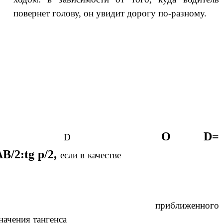
повернет голову, он увидит дорогу по-разному.
О D=
D
АВ/2:tg p/2,
если в качестве
приближенного
начения тангенса