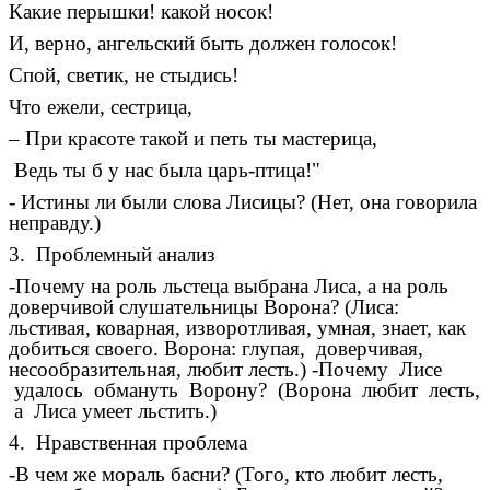
Какие перышки! какой носок!
И, верно, ангельский быть должен голосок!
Спой, светик, не стыдись!
Что ежели, сестрица,
– При красоте такой и петь ты мастерица,
Ведь ты б у нас была царь-птица!"
- Истины ли были слова Лисицы? (Нет, она говорила
неправду.)
3. Проблемный анализ
-Почему на роль льстеца выбрана Лиса, а на роль
доверчивой слушательницы Ворона? (Лиса:
льстивая, коварная, изворотливая, умная, знает, как
добиться своего. Ворона: глупая, доверчивая,
несообразительная, любит лесть.) -Почему Лисе
удалось обмануть Ворону? (Ворона любит лесть,
а Лиса умеет льстить.)
4. Нравственная проблема
-В чем же мораль басни? (Того, кто любит лесть,