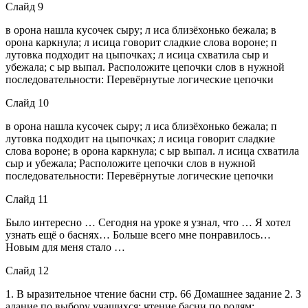
Слайд 9
в орона нашла кусочек сыру; л иса близёхонько бежала; в
орона каркнула; л исица говорит сладкие слова вороне; п
лутовка подходит на цыпочках; л исица схватила сыр и
убежала; с ыр выпал. Расположите цепочки слов в нужной
последовательности: Перевёрнутые логические цепочки
Слайд 10
в орона нашла кусочек сыру; л иса близёхонько бежала; п
лутовка подходит на цыпочках; л исица говорит сладкие
слова вороне; в орона каркнула; с ыр выпал. л исица схватила
сыр и убежала; Расположите цепочки слов в нужной
последовательности: Перевёрнутые логические цепочки
Слайд 11
Было интересно … Сегодня на уроке я узнал, что … Я хотел
узнать ещё о баснях… Больше всего мне понравилось…
Новым для меня стало …
Слайд 12
1. В ыразительное чтение басни стр. 66 Домашнее задание 2. З
адание по выбору учащихся: чтение басни по ролям;