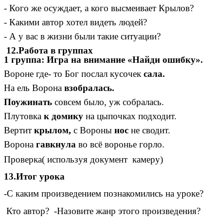
- Кого же осуждает, а кого высмеивает Крылов?
- Какими автор хотел видеть людей?
- А у вас в жизни были такие ситуации?
12.Работа в группах
1 группа: Игра на внимание «Найди ошибку».
Вороне где- то Бог послал кусочек
сала.
На ель Ворона
взобралась.
Поужинать
совсем было, уж собралась.
Плутовка
к домику
на цыпочках подходит.
Вертит
крылом,
с Вороны
нос
не сводит.
Ворона
гавкнула
во всё воронье горло.
Проверка( используя документ камеру)
13.Итог урока
-С каким произведением познакомились на уроке?
Кто автор? -Назовите жанр этого произведения?