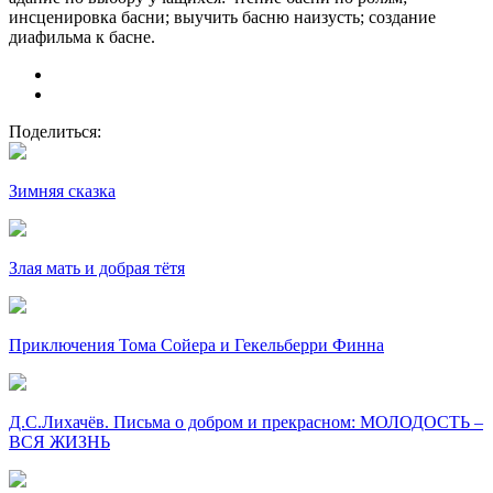
инсценировка басни; выучить басню наизусть; создание
диафильма к басне.
Поделиться:
Зимняя сказка
Злая мать и добрая тётя
Приключения Тома Сойера и Гекельберри Финна
Д.С.Лихачёв. Письма о добром и прекрасном: МОЛОДОСТЬ –
ВСЯ ЖИЗНЬ