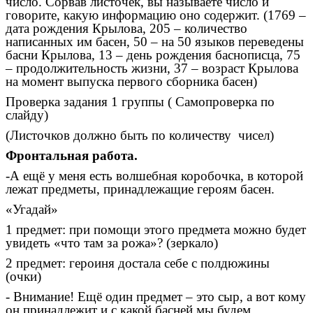
число. Сорвав листочек, вы называете число и
говорите, какую информацию оно содержит. (1769 –
дата рождения Крылова, 205 – количество
написанных им басен, 50 – на 50 языков переведены
басни Крылова, 13 – день рождения баснописца, 75
– продолжительность жизни, 37 – возраст Крылова
на момент выпуска первого сборника басен)
Проверка задания 1 группы ( Самопроверка по
слайду)
(Листочков должно быть по количеству чисел)
Фронтальная работа.
-А ещё у меня есть волшебная коробочка, в которой
лежат предметы, принадлежащие героям басен.
«Угадай»
1 предмет: при помощи этого предмета можно будет
увидеть «что там за рожа»? (зеркало)
2 предмет: героиня достала себе с полдюжины
(очки)
- Внимание! Ещё один предмет – это сыр, а вот кому
он принадлежит и с какой басней мы будем