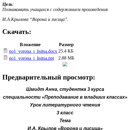
Цель
:
Познакомить учащихся с содержанием произведения
И.А.Крылова “Ворона и лисица”.
Скачать:
Вложение
Размер
25.4 КБ
no1_vorona_i_lisitsa.docx
2.88 МБ
no1_vorona_i_lisitsa.ppt
Предварительный просмотр:
Шмидт Анна, студентка 3 курса
специальности «Преподавание в младших классах»
Урок литературного чтения
3 класс
Тема
И.А. Крылов «Ворона и лисица»