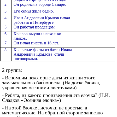
2.
Он родился в городе Самаре.
3.
Его семья жила бедно.
4.
Иван Андреевич Крылов начал
работать в Петербурге.
5.
Он работал продавцом.
6.
Крылов выучил несколько
языков.
7.
Он начал писать в 16 лет.
8.
Крылатые фразы из басен Ивана
Андреевича Крылова стали
поговорками.
2 группа:
- Вспомним некоторые даты из жизни этого
замечательного баснописца. (На доске ёлочка,
украшенная осенними листочками)
- Ребята, из какого произведения эта ёлочка? (Н.И.
Сладков «Осенняя ёлочка»)
- На этой ёлочке листочки не простые, а
математические. На обратной стороне записано