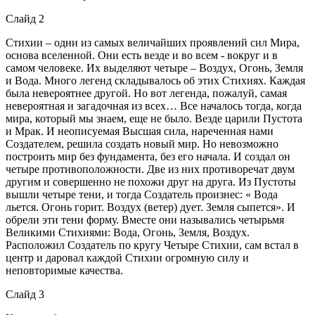
Слайд 2
Стихии – одни из самых величайших проявлений сил Мира,
основа вселенной. Они есть везде и во всем - вокруг и в
самом человеке. Их выделяют четыре – Воздух, Огонь, Земля
и Вода. Много легенд складывалось об этих Стихиях. Каждая
была невероятнее другой. Но вот легенда, пожалуй, самая
невероятная и загадочная из всех… Все началось тогда, когда
мира, который мы знаем, еще не было. Везде царили Пустота
и Мрак. И неописуемая Высшая сила, нареченная нами
Создателем, решила создать новый мир. Но невозможно
построить мир без фундамента, без его начала. И создал он
четыре противоположности. Две из них противоречат двум
другим и совершенно не похожи друг на друга. Из Пустоты
вышли четыре тени, и тогда Создатель произнес: « Вода
льется. Огонь горит. Воздух (ветер) дует. Земля сыпется». И
обрели эти тени форму. Вместе они назывались четырьмя
Великими Стихиями: Вода, Огонь, Земля, Воздух.
Расположил Создатель по кругу Четыре Стихии, сам встал в
центр и даровал каждой Стихии огромную силу и
неповторимые качества.
Слайд 3