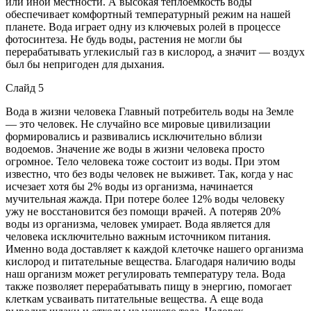
или иной местности. А высокая теплоемкость воды
обеспечивает комфортный температурный режим на нашей
планете. Вода играет одну из ключевых ролей в процессе
фотосинтеза. Не будь воды, растения не могли бы
перерабатывать углекислый газ в кислород, а значит — воздух
был бы непригоден для дыхания.
Слайд 5
Вода в жизни человека Главный потребитель воды на Земле
— это человек. Не случайно все мировые цивилизации
формировались и развивались исключительно вблизи
водоемов. Значение же воды в жизни человека просто
огромное. Тело человека тоже состоит из воды. При этом
известно, что без воды человек не выживет. Так, когда у нас
исчезает хотя бы 2% воды из организма, начинается
мучительная жажда. При потере более 12% воды человеку
ужу не восстановится без помощи врачей. А потеряв 20%
воды из организма, человек умирает. Вода является для
человека исключительно важным источником питания.
Именно вода доставляет к каждой клеточке нашего организма
кислород и питательные вещества. Благодаря наличию воды
наш организм может регулировать температуру тела. Вода
также позволяет перерабатывать пищу в энергию, помогает
клеткам усваивать питательные вещества. А еще вода