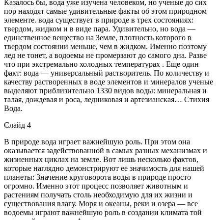
Казалось бы, вода уже изучена человеком, но ученые до сих
пор находят самые удивительные факты об этом природном
элементе. вода существует в природе в трех состояниях:
твердом, жидком и в виде пара. Удивительно, но вода —
единственное вещество на Земле, плотность которого в
твердом состоянии меньше, чем в жидком. Именно поэтому
лед не тонет, а водоемы не промерзают до самого дна. Разве
что при экстремально холодных температурах . Еще один
факт: вода — универсальный растворитель. По количеству и
качеству растворенных в воде элементов и минералов ученые
выделяют приблизительно 1330 видов воды: минеральная и
талая, дождевая и роса, ледниковая и артезианская… Стихия
Вода.
Слайд 4
В природе вода играет важнейшую роль. При этом она
оказывается задействованной в самых разных механизмах и
жизненных циклах на земле. Вот лишь несколько фактов,
которые наглядно демонстрируют ее значимость для нашей
планеты: Значение круговорота воды в природе просто
огромно. Именно этот процесс позволяет животным и
растениям получать столь необходимую для их жизни и
существования влагу. Моря и океаны, реки и озера — все
водоемы играют важнейшую роль в создании климата той