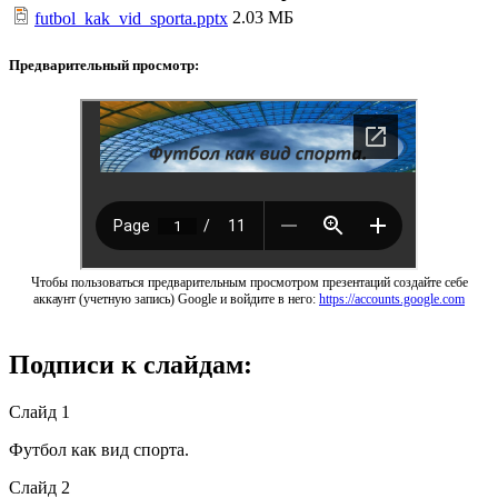
2.03 МБ
futbol_kak_vid_sporta.pptx
Предварительный просмотр:
Чтобы пользоваться предварительным просмотром презентаций создайте себе
аккаунт (учетную запись) Google и войдите в него:
https://accounts.google.com
Подписи к слайдам:
Слайд 1
Футбол как вид спорта.
Слайд 2