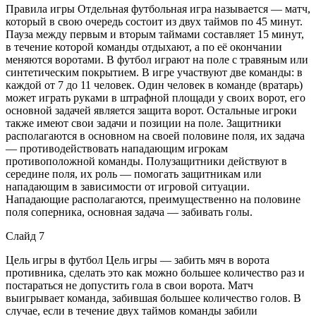
Правила игры Отдельная футбольная игра называется — матч,
который в свою очередь состоит из двух таймов по 45 минут.
Пауза между первым и вторым таймами составляет 15 минут,
в течение которой команды отдыхают, а по её окончании
меняются воротами. В футбол играют на поле с травяным или
синтетическим покрытием. В игре участвуют две команды: в
каждой от 7 до 11 человек. Один человек в команде (вратарь)
может играть руками в штрафной площади у своих ворот, его
основной задачей является защита ворот. Остальные игроки
также имеют свои задачи и позиции на поле. Защитники
располагаются в основном на своей половине поля, их задача
— противодействовать нападающим игрокам
противоположной команды. Полузащитники действуют в
середине поля, их роль — помогать защитникам или
нападающим в зависимости от игровой ситуации.
Нападающие располагаются, преимущественно на половине
поля соперника, основная задача — забивать голы.
Слайд 7
Цель игры в футбол Цель игры — забить мяч в ворота
противника, сделать это как можно большее количество раз и
постараться не допустить гола в свои ворота. Матч
выигрывает команда, забившая большее количество голов. В
случае, если в течение двух таймов команды забили