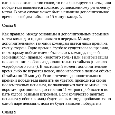
одинаковое количество голов, то или фиксируется ничья, или
победитель выявляется согласно установленному регламенту
матча. В этом случае может быть назначено дополнительное
время — ещё два тайма по 15 минут каждый.
Слайд 8
Как правило, между основным и дополнительным временем
матча командам предоставляется перерыв. Между
дополнительными таймами командам даётся лишь время на
смену сторон. Одно время в футболе существовало правило,
по которому победителем объявлялась команда, первой
забившая гол (правило «золотого гола») или выигрывавшая
по окончании любого из дополнительных таймов (правило
«серебряного гола»). В настоящий момент дополнительное
время либо не играется вовсе, либо играется в полном объёме
(2 тайма по 15 минут). Если в течение дополнительного
времени победителя выявить не удаётся, проводится серия
послематчевых пенальти, не являющихся частью матча : по
воротам противника с расстояния 11 метров пробивается по
пять ударов разными игроками. Если количество забитых
пенальти у обоих команд будет равным тогда пробиваются по
одной паре пенальти, пока не будет выявлен победитель.
Слайд 9