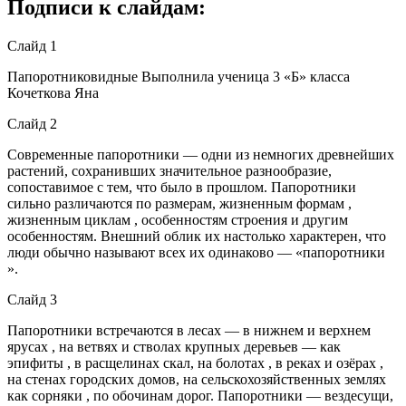
Подписи к слайдам:
Слайд 1
Папоротниковидные Выполнила ученица 3 «Б» класса
Кочеткова Яна
Слайд 2
Современные папоротники — одни из немногих древнейших
растений, сохранивших значительное разнообразие,
сопоставимое с тем, что было в прошлом. Папоротники
сильно различаются по размерам, жизненным формам ,
жизненным циклам , особенностям строения и другим
особенностям. Внешний облик их настолько характерен, что
люди обычно называют всех их одинаково — «папоротники
».
Слайд 3
Папоротники встречаются в лесах — в нижнем и верхнем
ярусах , на ветвях и стволах крупных деревьев — как
эпифиты , в расщелинах скал, на болотах , в реках и озёрах ,
на стенах городских домов, на сельскохозяйственных землях
как сорняки , по обочинам дорог. Папоротники — вездесущи,