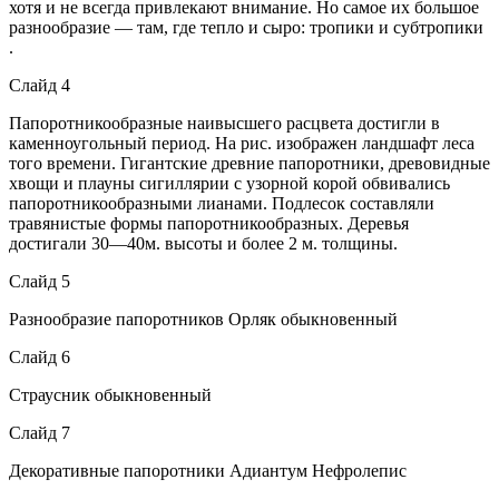
хотя и не всегда привлекают внимание. Но самое их большое
разнообразие — там, где тепло и сыро: тропики и субтропики
.
Слайд 4
Папоротникообразные наивысшего расцвета достигли в
каменноугольный период. На рис. изображен ландшафт леса
того времени. Гигантские древние папоротники, древовидные
хвощи и плауны сигиллярии с узорной корой обвивались
папоротникообразными лианами. Подлесок составляли
травянистые формы папоротникообразных. Деревья
достигали 30—40м. высоты и более 2 м. толщины.
Слайд 5
Разнообразие папоротников Орляк обыкновенный
Слайд 6
Страусник обыкновенный
Слайд 7
Декоративные папоротники Адиантум Нефролепис