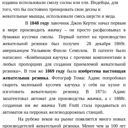
издавна использовали смолу сосны или ели. Индейцы, для
того, что бы постоянно тренировать свои десны и
жевательные мышцы, использовали смесь шерсти и меда.
В
1848 году
лавочник Джон Кертис начал первым
в мире производить жвачку – он просто расфасовывал в
бумажки кусочки смолы. Первый патент на производство
жевательной резинки был получен 28 декабря 1869г.
американцем Уильямом Финли Семплом. В патенте было
написано: «Комбинация каучука с прочими компонентами в
любых пропорциях для создания приемлемой жевательной
резинки». В том же
1869 году
была
изобретена настоящая
жевательная резинка
. Фотограф Томас Адамс попробовал
сварить маленький кусочек каучука у себя на кухне и
изготовить жевательную резинку. В 1871г. Адамс
запатентовал автомат для производства жвачки, а с 1888г.
созданная им же жвачка Tutti Frutti стала продаваться из
автоматов на перронах железнодорожных станций.
На рубеже веков на рынке появляется много новых
производителей жевательной резинки. Менее чем за 100 лет