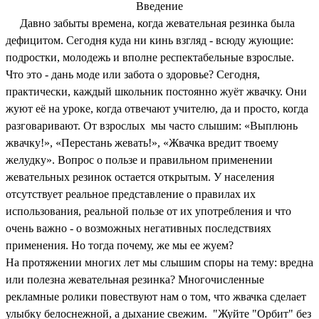
Введение
Давно забыты времена, когда жевательная резинка была
дефицитом. Сегодня куда ни кинь взгляд - всюду жующие:
подростки, молодежь и вполне респектабельные взрослые.
Что это - дань моде или забота о здоровье?
Сегодня,
практически, каждый школьник постоянно жуёт жвачку. Они
жуют её на уроке, когда отвечают учителю, да и просто, когда
разговаривают. От взрослых мы часто слышим: «Выплюнь
жвачку!», «Перестань жевать!», «Жвачка вредит твоему
желудку». Вопрос о пользе и правильном применении
жевательных резинок остается открытым. У населения
отсутствует реальное представление о правилах их
использования, реальной пользе от их употребления и что
очень важно - о возможных негативных последствиях
применения. Но тогда почему, же мы ее жуем?
На протяжении многих лет мы слышим споры на тему: вредна
или полезна жевательная резинка? Многочисленные
рекламные ролики повествуют нам о том, что жвачка сделает
улыбку белоснежной, а дыхание свежим.
"Жуйте "Орбит" без