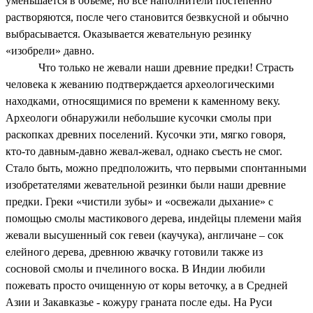
уменьшается в объеме, но все наполнители постепенно
растворяются, после чего становится безвкусной и обычно
выбрасывается. Оказывается жевательную резинку
«изобрели» давно.
Что только не жевали наши древние предки! Страсть
человека к жеванию подтверждается археологическими
находками, относящимися по времени к каменному веку.
Археологи обнаружили небольшие кусочки смолы при
раскопках древних поселений. Кусочки эти, мягко говоря,
кто-то давным-давно жевал-жевал, однако съесть не смог.
Стало быть, можно предположить, что первыми спонтанными
изобретателями жевательной резинки были наши древние
предки. Греки «чистили зубы» и «освежали дыхание» с
помощью смолы мастикового дерева, индейцы племени майя
жевали высушенный сок гевеи (каучука), англичане – сок
елейного дерева, древнюю жвачку готовили также из
сосновой смолы и пчелиного воска. В Индии любили
пожевать просто очищенную от коры веточку, а в Средней
Азии и Закавказье - кожуру граната после еды. На Руси