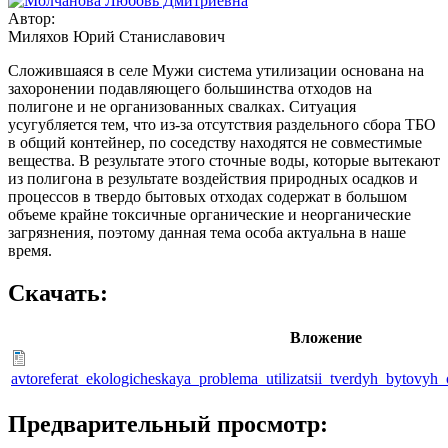
Автор:
Миляхов Юрий Станиславович
Сложившаяся в селе Мужи система утилизации основана на
захоронении подавляющего большинства отходов на
полигоне и не организованных свалках. Ситуация
усугубляется тем, что из-за отсутствия раздельного сбора ТБО
в общий контейнер, по соседству находятся не совместимые
вещества. В результате этого сточные воды, которые вытекают
из полигона в результате воздействия природных осадков и
процессов в твердо бытовых отходах содержат в большом
объеме крайне токсичные органические и неорганические
загрязнения, поэтому данная тема особа актуальна в наше
время.
Скачать:
Вложение
avtoreferat_ekologicheskaya_problema_utilizatsii_tverdyh_bytovy
Предварительный просмотр: