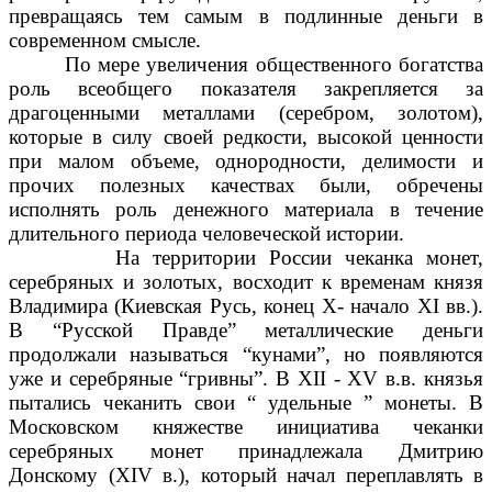
превращаясь тем самым в подлинные деньги в
современном смысле.
По мере увеличения общественного богатства
роль всеобщего показателя закрепляется за
драгоценными металлами (серебром, золотом),
которые в силу своей редкости, высокой ценности
при малом объеме, однородности, делимости и
прочих полезных качествах были, обречены
исполнять роль денежного материала в течение
длительного периода человеческой истории.
На территории России чеканка монет,
серебряных и золотых, восходит к временам князя
Владимира (Киевская Русь, конец Х- начало ХI вв.).
В “Русской Правде” металлические деньги
продолжали называться “кунами”, но появляются
уже и серебряные “гривны”. В XII - XV в.в. князья
пытались чеканить свои “ удельные ” монеты. В
Московском княжестве инициатива чеканки
серебряных монет принадлежала Дмитрию
Донскому (XIV в.), который начал переплавлять в