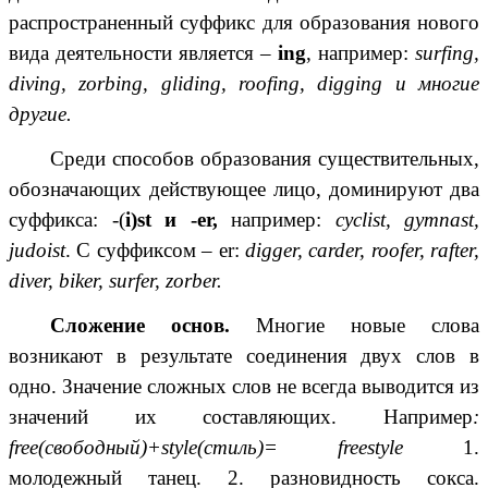
распространенный суффикс для образования нового
вида деятельности является –
ing
, например:
surfing,
diving, zorbing, gliding, roofing, digging и многие
другие.
Среди способов образования существительных,
обозначающих действующее лицо, доминируют два
суффикса: -(
i)st и -er,
например:
cyclist, gymnast,
judoist
. С суффиксом – er:
digger, carder, roofer, rafter,
diver, biker, surfer, zorber.
Сложение основ.
Многие новые слова
возникают в результате соединения двух слов в
одно. Значение сложных слов не всегда выводится из
значений их составляющих. Например
:
free(свободный)+style(стиль)= freestyle
1.
молодежный танец. 2. разновидность сокса.