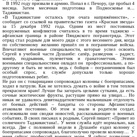
В 1992 году призвали в армию. Попал в г. Печору, где пробыл 4
месяца. Затем месячная подготовка в Подмосковье и…
Таджикистан.
«В Таджикистане осталось три очага напряжённости», -
сообщает со ссылкой на правительство газета «Красная звезда»
за 15 декабря 1992 года. Одним из мест постоянных
вооруженных конфликтов считалось в то время таджиско –
афганская граница в районе Пянджского погранотряда. Этот
отряд стал родным для моего дяди с этого весеннего дня, когда
по собственному желанию пришёл он в пограничные войска.
Впечатляют военные специальности, которые успел освоить
Сергей в учебной части Душанбе: сапёр, разведчик – радист,
минёр, подрывник, пулеметчик и гранатометчик. Этими
военными специальностями овладел он профессионально, а по-
другому и быть не могло, ведь с бойцов – пограничников был
особый спрос, к службе допускали только хорошо
подготовленных ребят.
Не раз он с товарищами сопровождал колонны с боеприпасами,
ходил в патрули. Как не хотелось думать о войне в том теплом
прекрасном краю! Лучше бы загорать целыми сутками, да есть
сочные экзотические фрукты, растущие прямо на улицах… Но
никак не удавалось девятнадцатилетним мальчишкам отдохнуть
от боевых действий – бандиты со стороны Афганистана
атаковали постоянно. Об этом и знали и родители солдат,
отслеживали они сводки новостей, рассказывающие о военных
событиях. В своих письмах к родным, Сергей пишет: «Привет из
солнечного Таджикистана!.. У меня служба идёт нормально, как
всегда. Две с половиной недели в Душанбе ездил колонну с
боеприпасами сопровождал, благополучно провели колонну… У
меня сейчас профессий военных море. Я сейчас разведчик –