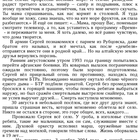
радист третьего класса, минёр – сапёр и подрывник, плюс к
этому пулемётчик и гранатомётчик, так что мне нечего скучать.
Ты мама спрашиваешь, как нас кормят в столовой. Я туда
вообще не хожу, сама знаешь, что на юге море фруктов, аж глаза
разбегаются.» И ещё он пишет: «…Мама, прошу Вас, поменьше
смотрите телевизор, а то, как уставитесь в программу «Время»
- и переживаете за меня. Я хоть далеко, но всё равно чувствую,
что дома творится.
В армии Сергей познакомился с парнем из Рубцовска, даже
братом его называл, и всё мечтал, как после «дембеля»
отправятся вместе они в родной край… Но на алтайскую землю
друзья вернулись порознь.
Ранним августовским утром 1993 года границу попытались
перейти афганские боевики. Их коварных вылазок пограничники
ожидали постоянно, поэтому были хорошо подготовлены.
Сергей вёл прицельный огонь по противнику, находясь под
прикрытием БТРа. Неожиданно машину окутало облако чёрного
едкого дыма – БТР подбили гранатой. Сергей без промедления
бросился к горящей машине, чтобы помочь ребятам выбраться
наружу, но был сражён смертельным выстрелом снайпера, так и
не успев выручит друзей… Смерть наступила мгновенно.
30 августа в небольшой посёлок, где все друг друга знают,
пришла страшная весть, которая мгновенно облетела всё село.
Никто не остался в стороне, это горе общее, всех, каждого…
Провожало Сергея всё село. У гроба, в изголовье стояли
ребята, такие же мальчишки, как он сам, служившие вместе с
ним. Духовой оркестр исполнил марш, оружейные залпы
гремели над могилой, говорили тёплые слова. Жизнь оборвалась
в 19 лет…