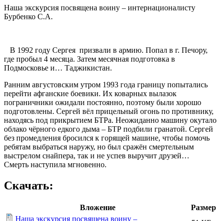
Наша экскурсия посвящена воину – интернационалисту
Бурбенко С.А.
В 1992 году Сергея призвали в армию. Попал в г. Печору,
где пробыл 4 месяца. Затем месячная подготовка в
Подмосковье и… Таджикистан.
Ранним августовским утром 1993 года границу попытались
перейти афганские боевики. Их коварных вылазок
пограничники ожидали постоянно, поэтому были хорошо
подготовлены. Сергей вёл прицельный огонь по противнику,
находясь под прикрытием БТРа. Неожиданно машину окутало
облако чёрного едкого дыма – БТР подбили гранатой. Сергей
без промедления бросился к горящей машине, чтобы помочь
ребятам выбраться наружу, но был сражён смертельным
выстрелом снайпера, так и не успев выручит друзей…
Смерть наступила мгновенно.
Скачать:
Вложение
Размер
Наша экскурсия посвящена воину –