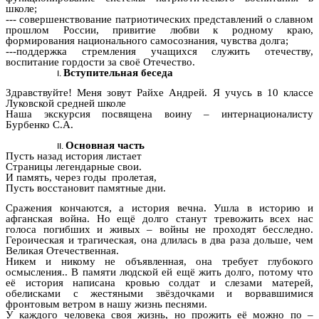
школе;
--- совершенствование патриотических представлений о славном
прошлом России, привитие любви к родному краю,
формирования национального самосознания, чувства долга;
---поддержка стремления учащихся служить отечеству,
воспитание гордости за своё Отечество.
Вступительная беседа
Здравствуйте! Меня зовут Райхе Андрей. Я учусь в 10 классе
Луковской средней школе
Наша экскурсия посвящена воину – интернационалисту
Бурбенко С.А.
Основная часть
Пусть назад история листает
Страницы легендарные свои.
И память, через годы пролетая,
Пусть восстановит памятные дни.
Сражения кончаются, а история вечна. Ушла в историю и
афганская война. Но ещё долго станут тревожить всех нас
голоса погибших и живых – войны не проходят бесследно.
Героическая и трагическая, она длилась в два раза дольше, чем
Великая Отечественная.
Никем и никому не объявленная, она требует глубокого
осмысления.. В памяти людской ей ещё жить долго, потому что
её история написана кровью солдат и слезами матерей,
обелисками с жестяными звёздочками и ворвавшимися
фронтовым ветром в нашу жизнь песнями.
У каждого человека своя жизнь, но прожить её можно по –