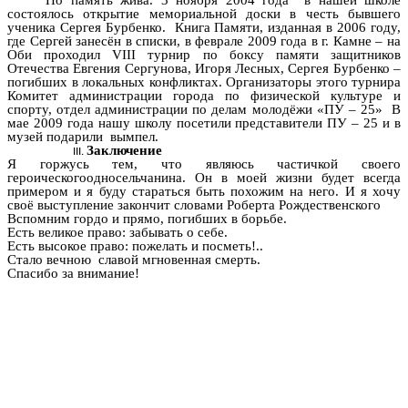
Но память жива. 3 ноября 2004 года в нашей школе
состоялось открытие мемориальной доски в честь бывшего
ученика Сергея Бурбенко. Книга Памяти, изданная в 2006 году,
где Сергей занесён в списки, в феврале 2009 года в г. Камне – на
Оби проходил VIII турнир по боксу памяти защитников
Отечества Евгения Сергунова, Игоря Лесных, Сергея Бурбенко –
погибших в локальных конфликтах. Организаторы этого турнира
Комитет администрации города по физической культуре и
спорту, отдел администрации по делам молодёжи «ПУ – 25» В
мае 2009 года нашу школу посетили представители ПУ – 25 и в
музей подарили вымпел.
Заключение
Я горжусь тем, что являюсь частичкой своего
героическогоодносельчанина. Он в моей жизни будет всегда
примером и я буду стараться быть похожим на него. И я хочу
своё выступление закончит словами Роберта Рождественского
Вспомним гордо и прямо, погибших в борьбе.
Есть великое право: забывать о себе.
Есть высокое право: пожелать и посметь!..
Стало вечною славой мгновенная смерть.
Спасибо за внимание!