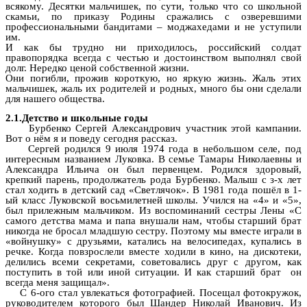
всякому. Десятки мальчишек, по сути, только что со школьной
скамьи, по приказу Родины сражались с озверевшими
профессиональными бандитами – моджахедами и не уступили
им.
И как бы трудно ни приходилось, российский солдат
правопорядка всегда с честью и достоинством выполнял свой
долг. Нередко ценой собственной жизни.
Они погибли, прожив короткую, но яркую жизнь. Жаль этих
мальчишек, жаль их родителей и родных, много бы они сделали
для нашего общества.
2.1.Детство и школьные годы
Бурбенко Сергей Александрович участник этой кампании.
Вот о нём я и поведу сегодня рассказ.
Сергей родился 9 июля 1974 года в небольшом селе, под
интересным названием Луковка. В семье Тамары Николаевны и
Александра Ильича он был первенцем. Родился здоровый,
крепкий парень, продолжатель рода Бурбенко. Малыш с з-х лет
стал ходить в детский сад «Светлячок». В 1981 года пошёл в 1-
ый класс Луковской восьмилетней школы. Учился на «4» и «5»,
был прилежным мальчиком. Из воспоминаний сестры Лены «С
самого детства мама и папа внушали нам, чтобы старший брат
никогда не бросал младшую сестру. Поэтому мы вместе играли в
«войнушку» с друзьями, катались на велосипедах, купались в
речке. Когда повзрослели вместе ходили в кино, на дискотеки,
делились всеми секретами, советовались друг с другом, как
поступить в той или иной ситуации. И как старший брат он
всегда меня защищал».
С 6-ого стал увлекаться фотографией. Посещал фотокружок,
руководителем которого был Шандер Николай Иванович. Из