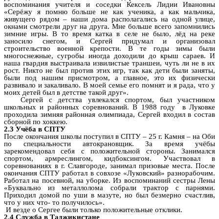
воспоминания учителя и соседки Кексель Лидии Ивановны
«Серёжу я помню больше не как ученика, а как мальчика,
живущего рядом – наши дома располагались на одной улице,
окнами смотрели друг на друга. Мне больше всего запомнились
зимние игры. В то время катка в селе не было, лёд на реке
заносило снегом, и Сергей придумал и организовал
строительство военной крепости. В те годы зимы были
многоснежные, сугробы иногда доходили до крыш сараев. И
наша гвардия выстраивала извилистые траншеи, чуть ли не в их
рост. Никто не был против этих игр, так как дети были заняты,
были под нашим присмотром, а главное, это их физически
развивало и закаливало. В моей семье его помнят и я рада, что у
моих детей был в детстве такой друг».
Сергей с детства увлекался спортом, был участником
школьных и районных соревнований. В 1988 году в Луковке
проходила зимняя районная олимпиада, Сергей входил в состав
сборной по хоккею.
2.3 Учёба в СПТУ
После окончания школы поступил в СПТУ – 25 г. Камня – на Оби
по специальности автокрановщик. За время учёбы
зарекомендовал себя с положительной стороны. Занимался
спортом, армреслингом, кидбоксингом. Участвовал в
соревнованиях в г. Славгороде, занимал призовые места. После
окончания СПТУ работал в совхозе «Луковский» разнорабочим.
Работал на посевной, на уборке. Из воспоминаний сестры Лены
«Буквально из металлолома собрали трактор с парнями.
Приходил домой по уши в мазуте, но был безмерно счастлив,
что у них что- то получилось».
И везде о Сергее были только положительные отклики.
2.4 Служба в Таджикистане