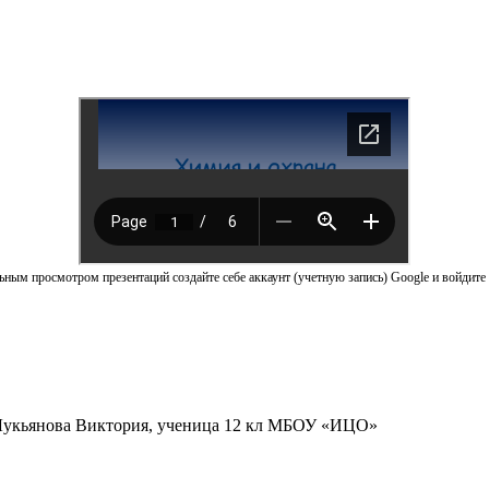
ным просмотром презентаций создайте себе аккаунт (учетную запись) Google и войдите 
Лукьянова Виктория, ученица 12 кл МБОУ «ИЦО»