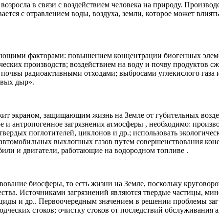
зросла в связи с воздействием человека на природу. Производс
ется с отравлением воды, воздуха, земли, которое может влиять
ующими факторами: повышением концентрации биогенных элемен
ческих производств; воздействием на воду и почву продуктов 
 почвы радиоактивными отходами; выбросами углекислого газа 
овых дыр».
ит экраном, защищающим жизнь на Земле от губительных воздей
ое и антропогенное загрязнения атмосферы , необходимо: произв
вердых поглотителей, циклонов и др.; использовать экологичес
 автомобильных выхлопных газов путем совершенствования конс
или и двигатели, работающие на водородном топливе .
вание биосферы, то есть жизни на Земле, поскольку круговорот
чества. Источниками загрязнений являются твердые частицы, м
циды и др.. Первоочередным значением в решении проблемы заг
ческих стоков; очистку стоков от последствий обслуживания а