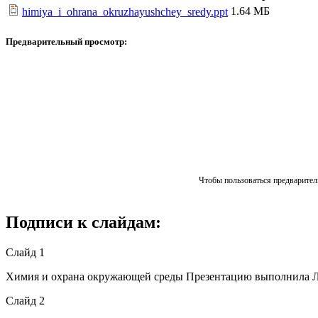
1.64 МБ
himiya_i_ohrana_okruzhayushchey_sredy.ppt
Предварительный просмотр:
Чтобы пользоваться предваритель
Подписи к слайдам:
Слайд 1
Химия и охрана окружающей среды Презентацию выполнила 
Слайд 2