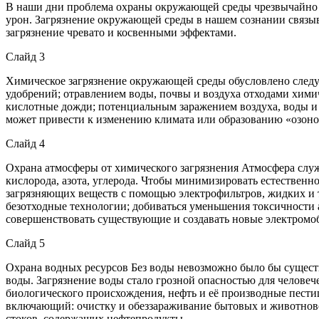
В наши дни проблема охраны окружающей среды чрезвычайно во
урон. Загрязнение окружающей среды в нашем сознании связыва
загрязнение чревато и косвенными эффектами.
Слайд 3
Химическое загрязнение окружающей среды обусловлено след
удобрений; отравлением воды, почвы и воздуха отходами хими
кислотные дожди; потенциальным заражением воздуха, воды и
может привести к изменению климата или образованию «озон
Слайд 4
Охрана атмосферы от химического загрязнения Атмосфера служ
кислорода, азота, углерода. Чтобы минимизировать естественн
загрязняющих веществ с помощью электрофильтров, жидких и т
безотходные технологии; добиваться уменьшения токсичности
совершенствовать существующие и создавать новые электромоб
Слайд 5
Охрана водных ресурсов Без воды невозможно было бы существо
воды. Загрязнение воды стало грозной опасностью для челове
биологического происхождения, нефть и её производные пести
включающий: очистку и обеззараживание бытовых и животновод
стоков, содержащих нефтепродукты.