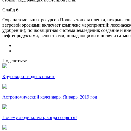
Слайд 6
Охрана земельных ресурсов Почва - тонкая пленка, покрывающа
ветровой эрозиями включает комплекс мероприятий: лесонасаж
удобрений); почвозащитная система земледелия; создание и в
нефтепродуктами, веществами, попадающими в почву из атмос
Поделиться:
Круговорот воды в пакете
Астрономический календарь. Январь, 2019 год
Почему люди кричат, когда ссорятся?