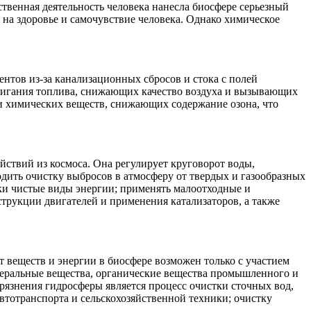
твенная деятельность человека нанесла биосфере серьезный
 на здоровье и самочувствие человека. Однако химическое
тов из-за канализационных сбросов и стока с полей
сжигания топлива, снижающих качество воздуха и вызывающих
и химических веществ, снижающих содержание озона, что
ствий из космоса. Она регулирует круговорот воды,
одить очистку выбросов в атмосферу от твердых и газообразных
ки чистые виды энергии; применять малоотходные и
трукции двигателей и применения катализаторов, а также
 веществ и энергии в биосфере возможен только с участием
инеральные вещества, органические вещества промышленного и
рязнения гидросферы является процесс очистки сточных вод,
втотранспорта и сельскохозяйственной техники; очистку