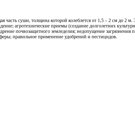
я часть суши, толщина которой колеблется от 1,5 – 2 см до 2 м.
дение; агротехнические приемы (создание долголетних культур
недрение почвозащитного земледелия; недопущение загрязнения 
феры; правильное применение удобрений и пестицидов.