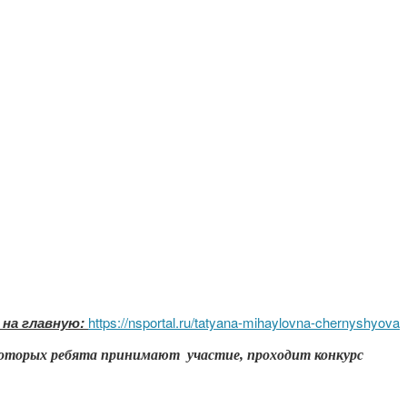
 на главную:
https://nsportal.ru/tatyana-mihaylovna-chernyshyova
 которых ребята принимают участие, проходит конкурс