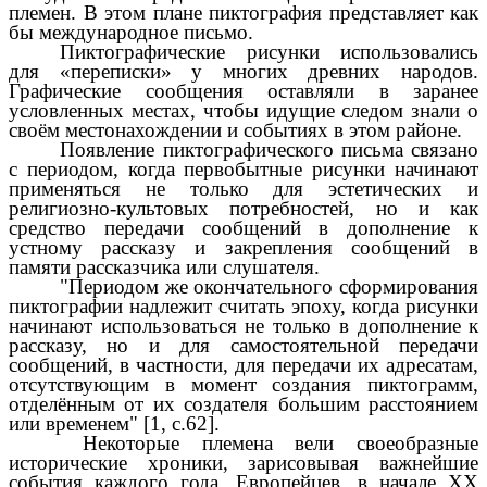
племен. В этом плане пиктография представляет как
бы международное письмо.
Пиктографические рисунки использовались
для «переписки» у многих древних народов.
Графические сообщения оставляли в заранее
условленных местах, чтобы идущие следом знали о
своём местонахождении и событиях в этом районе.
Появление пиктографического письма связано
с периодом, когда первобытные рисунки начинают
применяться не только для эстетических и
религиозно-культовых потребностей, но и как
средство передачи сообщений в дополнение к
устному рассказу и закрепления сообщений в
памяти рассказчика или слушателя.
"Периодом же окончательного сформирования
пиктографии надлежит считать эпоху, когда рисунки
начинают использоваться не только в дополнение к
рассказу, но и для самостоятельной передачи
сообщений, в частности, для передачи их адресатам,
отсутствующим в момент создания пиктограмм,
отделённым от их создателя большим расстоянием
или временем" [1, с.62].
Некоторые племена вели своеобразные
исторические хроники, зарисовывая важнейшие
события каждого года. Европейцев, в начале XX