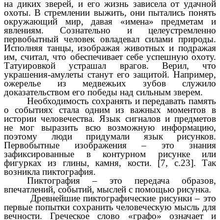
на диких зверей, и его жизнь зависела от удачной
охоты. В стремлении выжить, они пытались понять
окружающий мир, давая «имена» предметам и
явлениям. Сознательно и целеустремленно
первобытный человек овладевал силами природы.
Исполняя танцы, изображая животных и подражая
им, считал, что обеспечивает себе успешную охоту.
Татуировкой устрашал врагов. Верил, что
украшения-амулеты станут его защитой. Например,
ожерелье из медвежьих зубов служило
доказательством его победы над сильным зверем.
Необходимость сохранять и передавать память
о событиях стала одним из важных моментов в
истории человечества. Язык сигналов и предметов
не мог выразить всю возможную информацию,
поэтому люди придумали язык рисунков.
Первобытные изображения – это знания
зафиксированные в контурном рисунке или
фигурках из глины, камня, кости. [7, с.23]. Так
возникла пиктография.
Пиктография – это передача образов,
впечатлений, событий, мыслей с помощью рисунка.
Древнейшие пиктографические рисунки – это
первые попытки сохранить человеческую мысль для
вечности. Греческое слово «графо» означает и