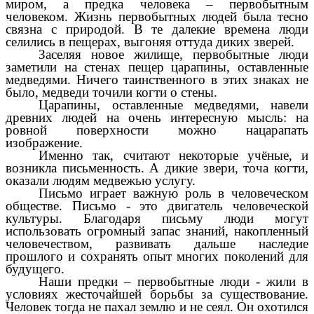
миром, а предка человека – первобытным
человеком. Жизнь первобытных людей была тесно
связна с природой. В те далекие времена люди
селились в пещерах, выгоняя оттуда диких зверей.
Заселяя новое жилище, первобытные люди
заметили на стенах пещер царапины, оставленные
медведями. Ничего таинственного в этих знаках не
было, медведи точили когти о стены.
Царапины, оставленные медведями, навели
древних людей на очень интересную мысль: на
ровной поверхности можно нацарапать
изображение.
Именно так, считают некоторые учёные, и
возникла письменность. А дикие звери, точа когти,
оказали людям медвежью услугу.
Письмо играет важную роль в человеческом
обществе. Письмо - это двигатель человеческой
культуры. Благодаря письму люди могут
использовать огромный запас знаний, накопленный
человечеством, развивать дальше наследие
прошлого и сохранять опыт многих поколений для
будущего.
Наши предки – первобытные люди - жили в
условиях жесточайшей борьбы за существование.
Человек тогда не пахал землю и не сеял. Он охотился