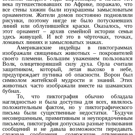
века путешествовавших по Африке, поражало, что
все стены хижин были изукрашены замысловатым
орнаментом. Жители домов постоянно подновляли
рисунки, поэтому нигде не было потускневших
линий или облупившейся краски. Оказалось, что
этот орнамент – архив семейной истории семьи
здесь живущей. И всё это в чёрточках, точках,
ломаных линиях и замысловатых знаках.
Американские индейцы в пиктограммах
изображали священных животных – покровителей
своего племени. Большим уважением пользовался
Волк, олицетворявший силу духа. Орла считали
защитником, который, летая высоко в небе,
предупреждает путника об опасности. Ворон был
символом житейской мудрости и знаний. Этих
животных часто изображали вместе на шаманских
бубнах.
То, что пиктография обычно обладала
наглядностью и была доступна для всех, являлось
положительным фактом, но у пиктографического
письма были существенные недостатки. "Будучи
несовершенным, примитивным и неупорядоченным
письмом, пиктография допускала разные толкования
сообщений и не давала возможности передавать
сложные сообщения, содержащие отвлеченные