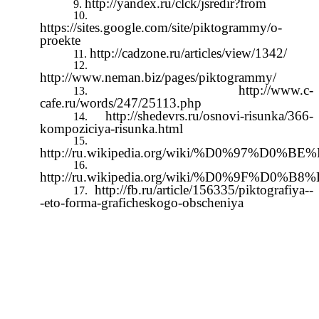
http://yandex.ru/clck/jsredir?from
https://sites.google.com/site/piktogrammy/o-
proekte
http://cadzone.ru/articles/view/1342/
http://www.neman.biz/pages/piktogrammy/
http://www.c-
cafe.ru/words/247/25113.php
http://shedevrs.ru/osnovi-risunka/366-
kompoziciya-risunka.html
http://ru.wikipedia.org/wiki/%D0%
http://ru.wikipedia.org/wiki/%D0%9
http://fb.ru/article/156335/piktografiya--
-eto-forma-graficheskogo-obscheniya