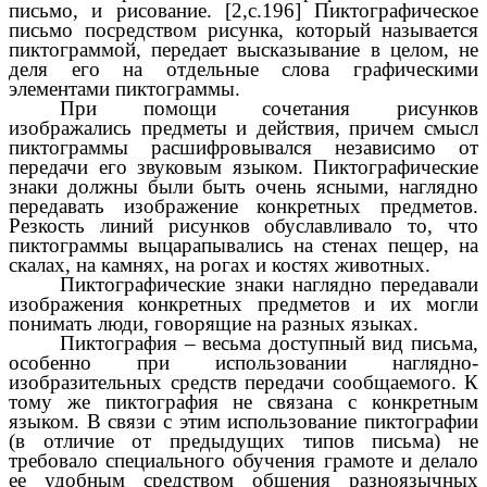
письмо, и рисование. [2,с.196] Пиктографическое
письмо посредством рисунка, который называется
пиктограммой, передает высказывание в целом, не
деля его на отдельные слова графическими
элементами пиктограммы.
При помощи сочетания рисунков
изображались предметы и действия, причем смысл
пиктограммы расшифровывался независимо от
передачи его звуковым языком. Пиктографические
знаки должны были быть очень ясными, наглядно
передавать изображение конкретных предметов.
Резкость линий рисунков обуславливало то, что
пиктограммы выцарапывались на стенах пещер, на
скалах, на камнях, на рогах и костях животных.
Пиктографические знаки наглядно передавали
изображения конкретных предметов и их могли
понимать люди, говорящие на разных языках.
Пиктография – весьма доступный вид письма,
особенно при использовании наглядно-
изобразительных средств передачи сообщаемого. К
тому же пиктография не связана с конкретным
языком. В связи с этим использование пиктографии
(в отличие от предыдущих типов письма) не
требовало специального обучения грамоте и делало
ее удобным средством общения разноязычных