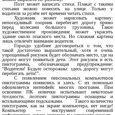
Поэт может написать стихи. Плакат с такими
стихами можно повесить на улице. Только у
водителя за рулём нет времени читать стихи.
Художник может нарисовать картину:
непоседливый озорник перебегает дорогу прямо
перед колесами большого грузовика. Такое
художественное произведение может украсить
здание около опасного места. Но сложная картина
лишь отвлечёт внимание водителя.
Гораздо удобнее договориться о том, что
такой достаточно выразительный, хотя и очень
упрощенный рисунок будет обозначать место, где на
дороге могут появиться дети. Этот рисунок и есть
пиктограмма, обозначающая предупреждение:
“Водители! Будьте осторожны: здесь дорогу могут
перебегать дети!”.
С появлением персональных компьютеров
пиктограммы появились и здесь. С их помощью
оформляется интерфейс многих программ. При
освоении ПК новички испытывают некоторые
трудности, поэтому пиктограммы оснащены и
всплывающими подсказками.
Такого количества
пиктограмм, как на экране компьютера, нет нигде!
Компьютер — инструмент современной
информатики, науки, которую вы начинаете изучать.