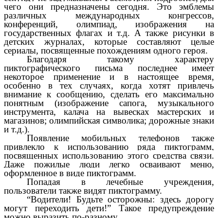
чего они предназначены сегодня.
Это эмблемы
различных международных конгрессов,
конференций, олимпиад, изображения на
государственных флагах и т.д. А также рисунки в
детских журналах, которые составляют целые
сериалы, посвященные похождениям одного героя.
Благодаря такому характеру
пиктографического письма последнее имеет
некоторое применение и в настоящее время,
особенно в тех случаях, когда хотят привлечь
внимание к сообщению, сделать его максимально
понятным (изображение сапога, музыкального
инструмента, калача на вывесках мастерских и
магазинов; олимпийская символика; дорожные знаки
и т.д.).
Появление мобильных телефонов также
привлекло к использованию ряда пиктограмм,
посвященных использованию этого средства связи.
Даже пожилые люди легко осваивают меню,
оформленное в виде пиктограмм.
Попадая в лечебные учреждения,
пользователи также видят пиктограмму.
“Водители! Будьте осторожны: здесь дорогу
могут переходить дети!” Такое предупреждение
можно выразить по-разному.