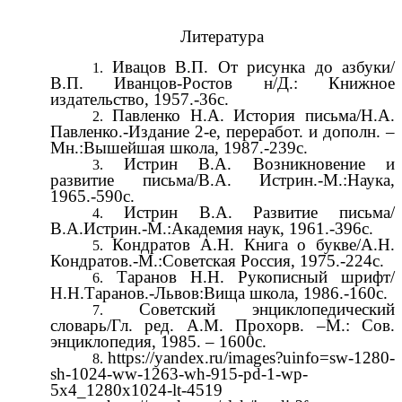
Литература
Ивацов В.П. От рисунка до азбуки/
В.П. Иванцов-Ростов н/Д.: Книжное
издательство, 1957.-36с.
Павленко Н.А. История письма/Н.А.
Павленко.-Издание 2-е, переработ. и дополн. –
Мн.:Вышейшая школа, 1987.-239с.
Истрин В.А. Возникновение и
развитие письма/В.А. Истрин.-М.:Наука,
1965.-590с.
Истрин В.А. Развитие письма/
В.А.Истрин.-М.:Академия наук, 1961.-396с.
Кондратов А.Н. Книга о букве/А.Н.
Кондратов.-М.:Советская Россия, 1975.-224с.
Таранов Н.Н. Рукописный шрифт/
Н.Н.Таранов.-Львов:Вища школа, 1986.-160с.
Советский энциклопедический
словарь/Гл. ред. А.М. Прохорв. –М.: Сов.
энциклопедия, 1985. – 1600с.
https://yandex.ru/images?uinfo=sw-1280-
sh-1024-ww-1263-wh-915-pd-1-wp-
5x4_1280x1024-lt-4519