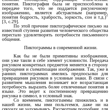
понятия. Пиктография была не приспособлена к
передаче того, что не поддается рисуночному
изображению, является абстрактным (например,
понятия бодрость, храбрость, зоркость, сон и т.д.)"
[3, с.29].
По этой причине пиктографическое письмо на
известной ступени развития человеческого общества
перестало удовлетворять потребности письменного
общения.
Пиктограммы в современной жизни.
Как бы не были примитивны изображения,
они уже таили в себе элемент условности. Передача
рисунком конкретных предметов меняется в сторону
упрощения и схематизации изображения. Так, уже в
ранних пиктограммах имелись предпосылки для
превращения рисунков в условные знаки. В связи с
развитием мышления возникает все возрастающая
потребность выразить более отвлеченные понятия в
языке. Это ведет к постепенному превращению
рисунка в символ, в условный знак.
Со временем, пиктограммы прижились и в
нашей жизни, мы ими пользуемся, даже ни на
секунду не задумываясь. Рассмотрим подробнее, для