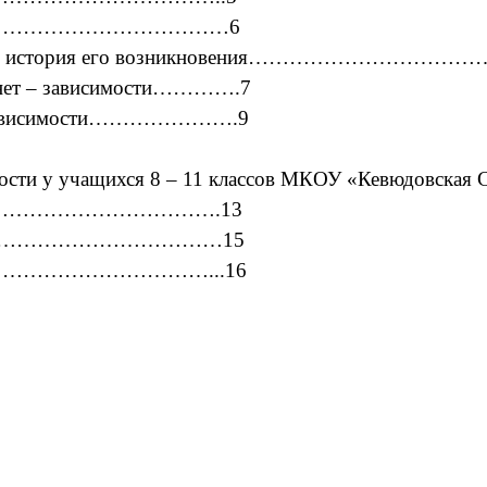
………………………………………6
имость и история его возникновения…………………
рнет – зависимости………….7
– зависимости………………….9
ависимости у учащихся 8 – 11 классов МКОУ «К
……………………………….13
……………………………………15
……………………………...16