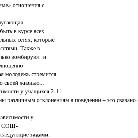
ьные» отношения с
 пугающая.
быть в курсе всех
альных сетях, которые
 сетями. Также в
только зомбируют и
олноценно
ая молодежь стремится
о своей жизнью...
симости у учащихся 2-11
ны различным отклонениям в поведении – это связано
зависимости у
СОШ»
й следующие
задачи
: