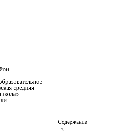
айон
вательное
средняя
ола»
ики
Содержание
……………………………..3