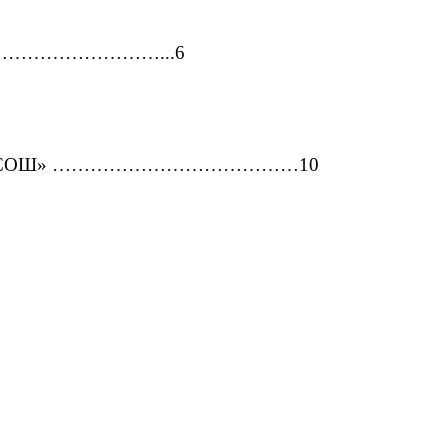
…………………………………...6
евюдовская СОШ» …………………………………10