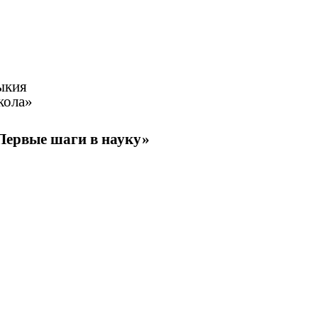
ыкия
кола»
Первые шаги в науку»