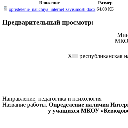
Вложение
Размер
64.08 КБ
opredelenie_nalichiya_internet-zavisimosti.docx
Предварительный просмотр:
Мин
МКОУ
XIII республиканская 
Направление: педагогика и психология
Название работы:
Определение наличия Интер
у учащихся МКОУ «Кевюдовск