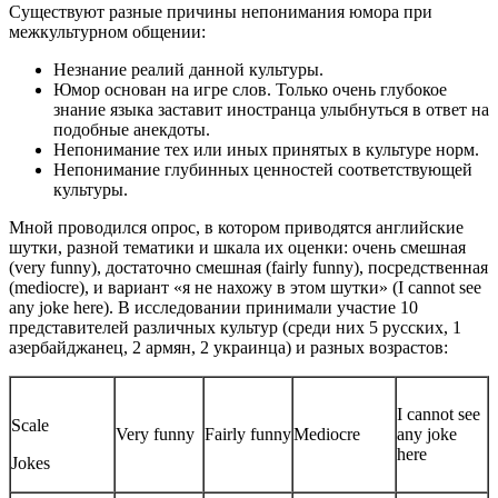
Существуют разные причины непонимания юмора при
межкультурном общении:
Незнание реалий данной культуры.
Юмор основан на игре слов. Только очень глубокое
знание языка заставит иностранца улыбнуться в ответ на
подобные анекдоты.
Непонимание тех или иных принятых в культуре норм.
Непонимание глубинных ценностей соответствующей
культуры.
Мной проводился опрос, в котором приводятся английские
шутки, разной тематики и шкала их оценки: очень смешная
(very funny), достаточно смешная (fairly funny), посредственная
(mediocre), и вариант «я не нахожу в этом шутки» (I cannot see
any joke here). В исследовании принимали участие 10
представителей различных культур (среди них 5 русских, 1
азербайджанец, 2 армян, 2 украинца) и разных возрастов:
I cannot see
Scale
Very funny
Fairly funny
Mediocre
any joke
here
Jokes