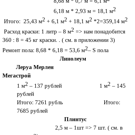
8,68 м * 0,7 м = 6,1 м
2
6,18 м * 2,93 м = 18,1 м
2
2
2
2
Итого: 25,43 м
+ 6,1 м
+ 18,1 м
*2=359,14 м
2
Расход краски: 1 литр – 8 м
=> нам понадобится
360 : 8 = 45 кг краски. . ( см. в приложении 3)
2
Ремонт пола: 8,68 * 6,18 = 53,6 м
– S пола
Линолеум
Леруа Мерлен
Мегастрой
2
2
1 м
– 137 рублей 1 м
– 145
рублей
Итого: 7261 рубль Итого:
7685 рублей
Плинтус
2,5 м – 1шт => 7 шт. ( см. в