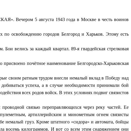
Я». Вечером 5 августа 1943 года в Москве в честь воинов
х по освобождению городов Белгород и Харьков. Этому есть
 Бои велись за каждый квартал. 89-я гвардейская стрелковая
ло присвоено почётное наименование Белгородско-Харьковская
орые своим ратным трудом внесли немалый вклад в Победу над
добиваться успеха, а в случае необходимости принимали бой
действия всех родов войск. В этих условиях подвиг связистов
я проводной связью переправляющихся через реку частей. Ее
 пулеметным, артиллерийским и минометным огнем связисты
ебе немалый груз. Кроме штатного «сидора» и автомата, бойцы
ла восемь килограммов. И вот со всем этим снаряжением они