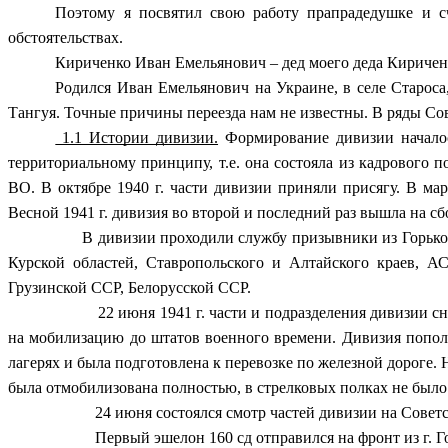
Поэтому я посвятил свою работу прапрадедушке и сч
обстоятельствах.
Кириченко Иван Емельянович – дед моего деда Кириче
Родился Иван Емельянович на Украине, в селе Старос
Тангуя. Точные причины переезда нам не известны. В ряды Сов
1.1 Истории дивизии.
Формирование дивизии началос
территориальному принципу, т.е. она состояла из кадрового 
ВО. В октябре 1940 г. части дивизии приняли присягу. В ма
Весной 1941 г. дивизия во второй и последний раз вышла на сб
В дивизии проходили службу призывники из Горьковск
Курской областей, Ставропольского и Алтайского краев, 
Грузинской ССР, Белорусской ССР.
22 июня 1941 г. части и подразделения дивизии сняли
на мобилизацию до штатов военного времени. Дивизия попол
лагерях и была подготовлена к перевозке по железной дороге.
была отмобилизована полностью, в стрелковых полках не было
24 июня состоялся смотр частей дивизии на Советско
Первый эшелон 160 сд отправился на фронт из г. Горь