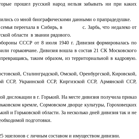
торые прошел русский народ нельзя забывать ни при каких
лились со мной биографическими данными о прапрадедушке.
ной семья переехала в Сибирь, в с. Зарбь, что недалеко от
ской области в звании рядового.
обороны СССР от 8 июля 1940 г. Дивизия формировалась по
авили горьковчане. Дивизия вошла в состав 21 СК Московского
превращаясь, таким образом, из территориальной в кадровую.
товской, Сталинградской, Омской, Оренбургской, Кировской,
кой ССР, Украинской ССР, Киргизской ССР, Армянской ССР,
 дислокации в г. Горький. На месте дивизия получила приказ
ьковском кремле, Сормовском дворце культуры, Гороховецких
ий и Горьковской области. За несколько дней дивизия так и не
еобходимой подготовки.
 25 эшелонов с личным составом и имуществом дивизии.