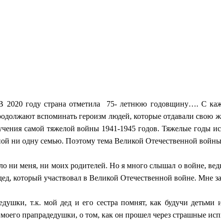
 2020 году страна отметила 75- летнюю годовщину…. С кажд
родолжают вспоминать героизм людей, которые отдавали свою жи
учения самой тяжелой войны 1941-1945 годов. Тяжелые годы ис
ной ни одну семью. Поэтому тема Великой Отечественной войны 
ло ни меня, ни моих родителей. Но я много слышал о войне, вед
адед, который участвовал в Великой Отечественной войне. Мне за
душки, т.к. мой дед и его сестра помнят, как будучи детьми
 моего прапрадедушки, о том, как он прошел через страшные ис