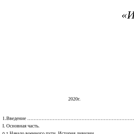
«И
2020г.
.
1
Введение ………………………………………………………………
I. Основная часть.
Начало военного пути. История дивизии………………