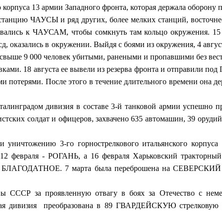
орпуса 13 армии Западного фронта, которая держала оборо
цию ЧАУСЫ и ряд других, более мелких станций, восточне
лись к ЧАУСАМ, чтобы сомкнуть там кольцо окружения. 1
0 сд, оказались в окружении. Выйдя с боями из окружения, 4 авг
 свыше 9 000 человек убитыми, ранеными и пропавшими без вес
ывками. 18 августа ее вывели из резерва фронта и отправили по
шими потерями. После этого в течение длительного времени она
нградом дивизия в составе 3-й танковой армии успешно п
тских солдат и офицеров, захвачено 635 автомашин, 39 орудий,
тожению 3-го горнострелкового итальянского корпуса 25 
12 февраля - РОГАНЬ, а 16 февраля Харьковский тракторный
ЛАГОДАТНОЕ. 7 марта была переброшена на СЕВЕРСКИЙ ДО
СР за проявленную отвагу в боях за Отечество с немецки
ковая дивизия преобразована в 89 ГВАРДЕЙСКУЮ стрелковую