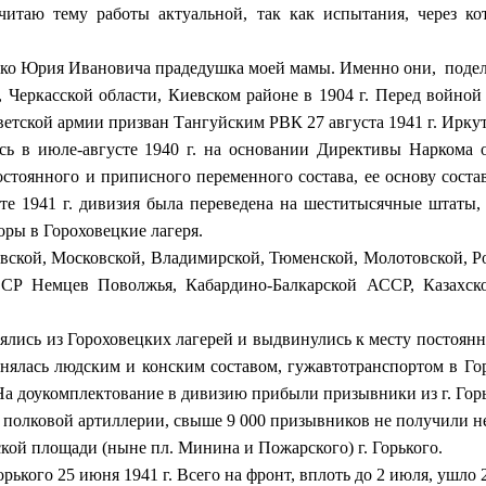
итаю тему работы актуальной, так как испытания, через ко
нко Юрия Ивановича прадедушка моей мамы. Именно они, поде
а, Черкасской области, Киевском районе в 1904 г. Перед вой
етской армии призван Тангуйским РВК 27 августа 1941 г. Иркут
ь в июле-августе 1940 г. на основании Директивы Наркома 
постоянного и приписного переменного состава, ее основу сост
рте 1941 г. дивизия была переведена на шеститысячные штаты, 
оры в Гороховецкие лагеря.
ой, Московской, Владимирской, Тюменской, Молотовской, Рос
АССР Немцев Поволжья, Кабардино-Балкарской АССР, Казахс
сь из Гороховецких лагерей и выдвинулись к месту постоянной
нялась людским и конским составом, гужавтотранспортом в Гор
 На доукомплектование в дивизию прибыли призывники из г. Горьк
 полковой артиллерии, свыше 9 000 призывников не получили н
й площади (ныне пл. Минина и Пожарского) г. Горького.
кого 25 июня 1941 г. Всего на фронт, вплоть до 2 июля, ушло