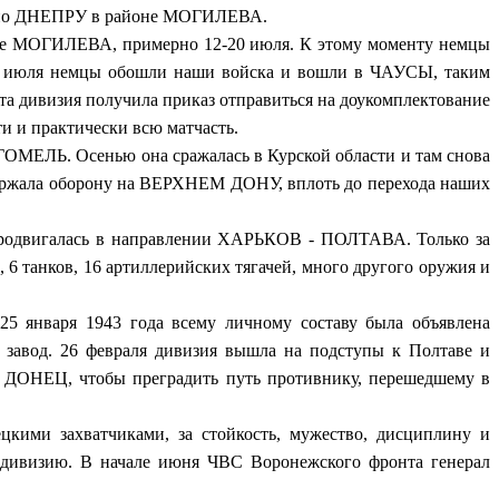
ну по ДНЕПРУ в районе МОГИЛЕВА.
е МОГИЛЕВА, примерно 12-20 июля. К этому моменту немцы
5 июля немцы обошли наши войска и вошли в ЧАУСЫ, таким
уста дивизия получила приказ отправиться на доукомплектование
ти и практически всю матчасть.
д ГОМЕЛЬ. Осенью она сражалась в Курской области и там снова
 держала оборону на ВЕРХНЕМ ДОНУ, вплоть до перехода наших
родвигалась в направлении ХАРЬКОВ - ПОЛТАВА. Только за
 6 танков, 16 артиллерийских тягачей, много другого оружия и
января 1943 года всему личному составу была объявлена
 завод. 26 февраля дивизия вышла на подступы к Полтаве и
НЕЦ, чтобы преградить путь противнику, перешедшему в
ми захватчиками, за стойкость, мужество, дисциплину и
 дивизию. В начале июня ЧВС Воронежского фронта генерал