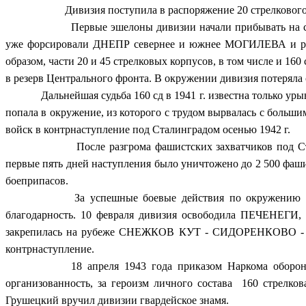
Дивизия поступила в распоряжение 20 стрелкового к
Первые эшелоны дивизии начали прибывать на стан
уже форсировали ДНЕПР севернее и южнее МОГИЛЕВА и рва
образом, части 20 и 45 стрелковых корпусов, в том числе и 16
в резерв Центрального фронта. В окружении дивизия потеряла
Дальнейшая судьба 160 сд в 1941 г. известна только ур
попала в окружение, из которого с трудом вырвалась с боль
войск в контрнаступление под Сталинградом осенью 1942 г.
После разгрома фашистских захватчиков под Стали
первые пять дней наступления было уничтожено до 2 500 фашис
боеприпасов.
За успешные боевые действия по окружению и унич
благодарность. 10 февраля дивизия освободила ПЕЧЕНЕГИ, 
закрепилась на рубеже СНЕЖКОВ КУТ - СИДОРЕНКОВО - Б
контрнаступление.
18 апреля 1943 года приказом Наркома обороны СС
организованность, за героизм личного состава 160 стрел
Грушецкий вручил дивизии гвардейское знамя.