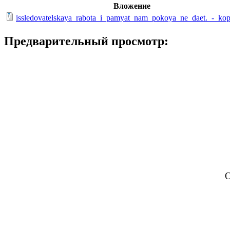
Вложение
issledovatelskaya_rabota_i_pamyat_nam_pokoya_ne_daet._-_kop
Предварительный просмотр:
О