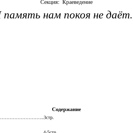
Секция: Краеведение
 память нам покоя не даё
Содержание
…………………..3стр.
……………………………..4-5стр.