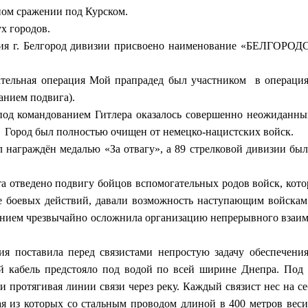
ом сражении под Курском.
х городов.
 г. Белгород дивизии присвоено наименование «БЕЛГОРОДСКА
тельная операция Мой прапрадед был участником в операция
анием подвига).
од командованием Гитлера оказалось совершенно неожиданным.
д. Город был полностью очищен от немецко-нацистских войск.
л награждён медалью «За отвагу», а 89 стрелковой дивизии бы
а отведено подвигу бойцов вспомогательных родов войск, кот
ие боевых действий, давали возможность наступающим войскам 
ением чрезвычайно осложнила организацию непрерывного взаимо
ия поставила перед связистами непростую задачу обеспечени
й кабель предстояло под водой по всей ширине Днепра. Под
 и протягивая линии связи через реку. Каждый связист нес на с
ая из которых со стальным проводом длиной в 400 метров веси