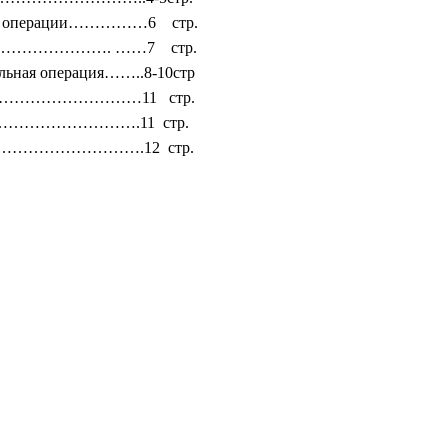
ьная операции……………6 стр.
……………………………. ……7 стр.
тельная операция……..8-10стр
…………………………11 стр.
…………………….11 стр.
………………………………….12 стр.