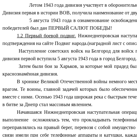
Летом 1943 года дивизия участвует в оборонительн
Дивизия первая в истории ВОВ, получила наименование от дву
5 августа 1943 года в ознаменование освобождения
победителей был дан ПЕРВЫЙ САЛЮТ ПОБЕДЫ!
1.2 Первый боевой подвиг.
Нижнеднепровская наступа
подтверждения на сайте Подвиг народа.(наградной лист с опис
Наступление советских войск на Белгород для войск п
дивизия первой вступила 5 августа 1943 года в город Белгоро
Затем были бои за Харьков, за которые мой прадед бы
краснознамённая дивизия.
В хронике Великой Отечественной войны немного мест
врагом. Те воины, главной задачей которых было обеспечен
вместе с ними. Осенью 1943 года широкая река с быстрым теч
в битве за Днепр стал массовым явлением.
Начавшаяся Нижнеднепровская наступательная операц
выполнение осложнялась тем, что прокладывать телефонны
переправлялись на правый берег, перевозя с собой имущество
связи имели при себе телефонные аппараты и катушки, кажд