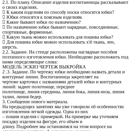
2.1. По плану. Описание изделия воспитанницы рассказывают
о своих изделиях.
 К каким изделиям по способу носки относятся юбки?
 Юбки относятся к поясным изделиям.
 Какие бывают юбки по назначению?
 По назначению юбки бывают нарядные, повседневные,
спортивные, форменные.
 Какую ткань можно использовать для пошива юбки?
 Для пошива юбки можно использовать х\б ткань, лен,
шерсть.
2.2. Задание. На стенде расположены наглядные пособия
поэтапного изготовления юбки. Необходимо расположить под
ними определяющие слова:
МОДЕЛЬ ЭСКИЗ ЧЕРТЕЖ ВЫКРОЙКА
2 .3. Задание. По чертежу юбки необходимо назвать детали и
контурные линии. Воспитанница закрепляет на
чертеже карточки с названиями деталей юбки и контурных
линий: заднее полотнище, переднее
полотнище, линия середины, линия бока, линия низа, линия
талии, линия бедер.
3. Сообщение нового материала.
На предыдущих занятиях мы уже говорили об особенностях
изготовления легкой одежды. Одна из них
– пошив изделия с примеркой. На примерке мы уточняем
посадку изделия на фигуре, его объем и
длину. Подробнее мы остановимся на этом вопросе на