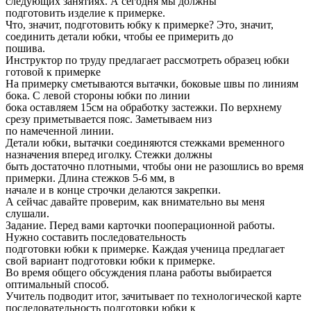
следующих занятиях. А сегодня мы должны
подготовить изделие к примерке.
Что, значит, подготовить юбку к примерке? Это, значит,
соединить детали юбки, чтобы ее примерить до
пошива.
Инструктор по труду предлагает рассмотреть образец юбки
готовой к примерке
На примерку сметываются вытачки, боковые швы по линиям
бока. С левой стороны юбки по линии
бока оставляем 15см на обработку застежки. По верхнему
срезу приметывается пояс. Заметываем низ
по намеченной линии.
Детали юбки, вытачки соединяются стежками временного
назначения вперед иголку. Стежки должны
быть достаточно плотными, чтобы они не разошлись во время
примерки. Длина стежков 5-6 мм, в
начале и в конце строчки делаются закрепки.
А сейчас давайте проверим, как внимательно вы меня
слушали.
Задание. Перед вами карточки пооперационной работы.
Нужно составить последовательность
подготовки юбки к примерке. Каждая ученица предлагает
свой вариант подготовки юбки к примерке.
Во время общего обсуждения плана работы выбирается
оптимальный способ.
Учитель подводит итог, зачитывает по технологической карте
последовательность подготовки юбки к