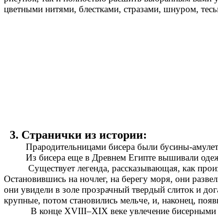
цветными нитями, блестками, стразами, шнуром, тесьм
3. Странички из истории:
Прародительницами бисера были бусины-амулеты, 
Из бисера еще в Древнем Египте вышивали одежду
Существует легенда, рассказывающая, как произо
Остановившись на ночлег, на берегу моря, они развел
они увидели в золе прозрачный твердый слиток и дога
крупные, потом становились мельче, и, наконец, появ
В конце XVIII–XIX веке увлечение бисерными реме