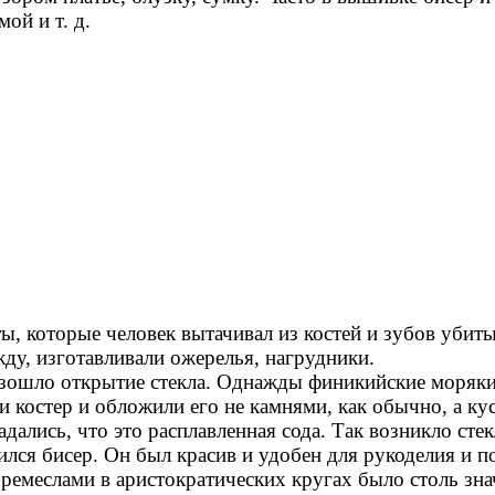
ой и т. д.
которые человек вытачивал из костей и зубов убит
, изготавливали ожерелья, нагрудники.
шло открытие стекла. Однажды финикийские моряки 
и костер и обложили его не камнями, как обычно, а ку
дались, что это расплавленная сода. Так возникло стек
ился бисер. Он был красив и удобен для рукоделия и 
слами в аристократических кругах было столь знач