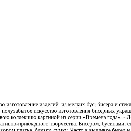
изготовление изделий из мелких бус, бисера и сте
 полузабытое искусство изготовления бисерных украш
свою коллекцию картиной из серии «Времена года» - 
вно-прикладного творчества. Бисером, бусинами, с
ором платье, блузку, сумку. Часто в вышивке бисер и