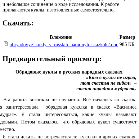
и небольшое сочинение о ходе исследования. К работе
прилагаются куклы, изготовленные самостоятельно.
Скачать:
Вложение
Размер
985 КБ
obryadovye_kukly_v_russkih_narodnyh_skazkah2.doc
Предварительный просмотр:
Обрядовые куклы в русских народных сказках.
«Кто в куклы не играл,
тот счастья не видал» –
гласит народная мудрость.
Эта работа возникла не случайно. Всё началось со сказок.
я заинтересовала обрядовая куколка в сказке «Василиса
мудрая». Я стала интересоваться, какие куклы называют
ядовыми. Потом оказалось, что обрядовых кукол существует
жество.
Я стала искать, не встречаются ли куколки в других сказках.