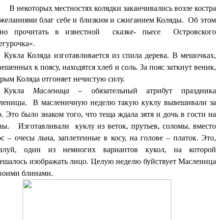
екоторых местностях колядки заканчивались возле костра
ожеланиями благ себе и близким и сжиганием Коляды. Об этом
но прочитать в известной сказке- пьесе Островского
егурочка».
Кукла Коляда изготавливается из спила дерева. В мешочках,
ешенных к поясу, находятся хлеб и соль. За пояс заткнут веник,
орым Коляда отгоняет нечистую силу.
Кукла
Масленица
– обязательный атрибут праздника
леницы. В масленичную неделю такую куклу вывешивали за
. Это было знаком того, что теща ждала зятя и дочь в гости на
ны. Изготавливали куклу из веток, прутьев, соломы, вместо
с – очесы льна, заплетенные в косу, на голове – платок. Это,
алуй, один из немногих вариантов кукол, на которой
решалось изображать лицо. Целую неделю буйствует Масленица
своими блинами.