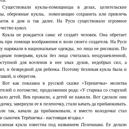
ти.
Существовали куклы-помощницы в делах, целительские
лы, обережные куклы, помогающие сохранить или привлечь
таток в дом и так далее. На Руси существовало огромное
чество кукол.
Кукла не рождается сама: её создаёт человек. Она обретает
нь при помощи воображения и воли своего создателя. На Руси
лу наряжали в национальные одежды, но лицо не рисовали. По
одным поверьям, кукла без лица считалась неодушевленной,
оступной для вселения в нее злых духов, недобрых сил, а
ит, и безвредной для ребенка. Поэтому безликая кукла была и
шкой, и оберегом.
Вот как показана в русской сказке «Терешечка» молитва
телей о потомстве, продолжении рода: «У старика со старухой
было детей. Век прожили, а детей не нажили. Вот сделали они
дочку, завернули ее в пеленочку, стали качать да прибаюкивать.
али так, качали да прибаюкивали, и вместо колодочки стал
и сыночек Терёшечка - настоящая ягодка.»
санная кукла известна под названием
Пеленашка
. Ее делали