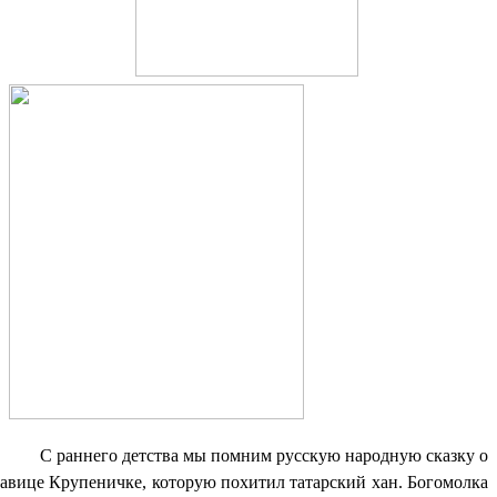
С раннего детства мы помним русскую народную сказку о
савице Крупеничке, которую похитил татарский хан. Богомолка