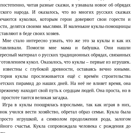
постепенно, читая разные сказки, я узнавала новое об обрядах
ского народа. И оказалось, что во многих русских сказках
речаются куколки, которым герои доверяют свои горести и
ости, делятся своими мыслями. И маленькие куклы-помощницы
ставляют в беде своих хозяев.
Мне стало интересно узнать, что же это за куклы и как их
отавливали. Помогли мне мама и бабушка. Они нашли
ересный материал о русских традиционных обрядах, связанных
готовлением кукол. Оказалось, что куклы – первые из игрушек.
 известны с глубокой древности, оставаясь вечно юными.
ория куклы прослеживается ещё с времён строительства
петских пирамид до наших дней. На неё не влияет время, она
прежнему находит свой путь к сердцам людей. Она проста, но в
 простоте таится великая загадка.
Игра в куклы поощрялась взрослыми, так как играя в них,
нок учился вести хозяйство, обретал образ семьи. Кукла была
просто игрушкой, а символом продолжения рода, залогом
ейного счастья. Кукла сопровождала человека с рождения до