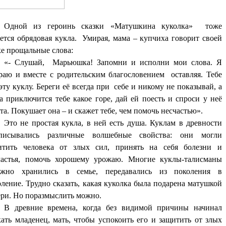
Одной из героинь сказки «Матушкина куколка» тоже
яется обрядовая кукла. Умирая, мама – купчиха говорит своей
ке прощальные слова:
«- Слушай, Марьюшка! Запомни и исполни мои слова. Я
раю и вместе с родительским благословением оставляя. Тебе
эту куклу. Береги её всегда при себе и никому не показывай, а
а приключится тебе какое горе, дай ей поесть и спроси у неё
та. Покушает она – и скажет тебе, чем помочь несчастью».
Это не простая кукла, в ней есть душа. Куклам в древности
писывались различные волшебные свойства: они могли
итить человека от злых сил, принять на себя болезни и
частья, помочь хорошему урожаю. Многие куклы-талисманы
ежно хранились в семье, передавались из поколения в
ление. Трудно сказать, какая куколка была подарена матушкой
ери. Но поразмыслить можно.
В древние времена, когда без видимой причины начинал
кать младенец, мать, чтобы успокоить его и защитить от злых