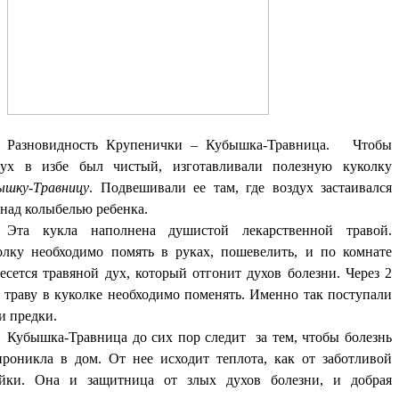
Разновидность Крупенички – Кубышка-Травница. Чтобы
дух в избе был чистый, изготавливали полезную куколку
ышку-Травницу
. Подвешивали ее там, где воздух застаивался
 над колыбелью ребенка.
Эта кукла наполнена душистой лекарственной травой.
олку необходимо помять в руках, пошевелить, и по комнате
есется травяной дух, который отгонит духов болезни. Через 2
а траву в куколке необходимо поменять. Именно так поступали
и предки.
Кубышка-Травница до сих пор следит за тем, чтобы болезнь
проникла в дом. От нее исходит теплота, как от заботливой
яйки. Она и защитница от злых духов болезни, и добрая