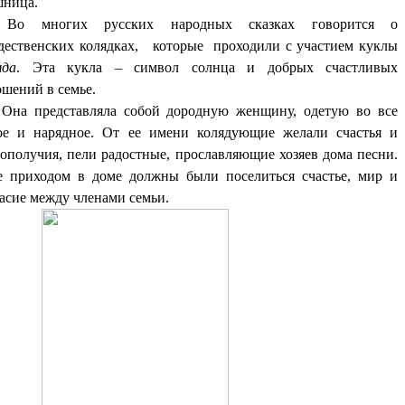
шница.
Во многих русских народных сказках говорится о
дественских колядках, которые проходили с участием куклы
яда
. Эта кукла – символ солнца и добрых счастливых
ошений в семье.
 представляла собой дородную женщину, одетую во все
ое и нарядное. От ее имени колядующие желали счастья и
гополучия, пели радостные, прославляющие хозяев дома песни.
е приходом в доме должны были поселиться счастье, мир и
ласие между членами семьи.