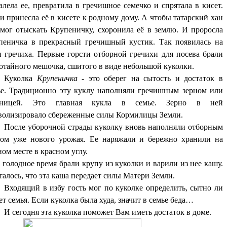
лела ее, превратила в гречишное семечко и спрятала в кисет.
и принесла её в кисете к родному дому. А чтобы татарский хан
смог отыскать Крупеничку, схоронила её в землю. И проросла
пеничка в прекрасный гречишный кустик. Так появилась на
и гречиха. Первые горсти отборной гречихи для посева брали
потайного мешочка, сшитого в виде небольшой куколки.
Куколка
Крупеничка
- это оберег на сытость и достаток в
ье. Традиционно эту куклу наполняли гречишным зерном или
ницей. Это главная кукла в семье. Зерно в ней
волизировало сбереженные силы Кормилицы Земли.
После уборочной страды куколку вновь наполняли отборным
ном уже нового урожая. Ее наряжали и бережно хранили на
ом месте в красном углу.
олодное время брали крупу из куколки и варили из нее кашу.
алось, что эта каша передает силы Матери Земли.
Входящий в избу гость мог по куколке определить, сытно ли
т семья. Если куколка была худа, значит в семье беда…
И сегодня эта куколка поможет Вам иметь достаток в доме.