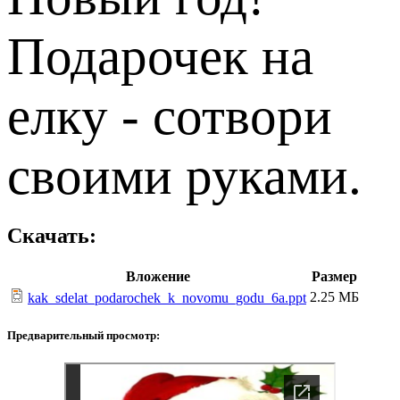
Подарочек на
елку - сотвори
своими руками.
Скачать:
Вложение
Размер
2.25 МБ
kak_sdelat_podarochek_k_novomu_godu_6a.ppt
Предварительный просмотр: