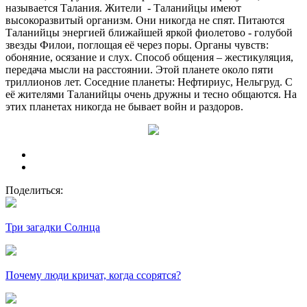
называется Талания. Жители - Таланийцы имеют
высокоразвитый организм. Они никогда не спят. Питаются
Таланийцы энергией ближайшей яркой фиолетово - голубой
звезды Филои, поглощая её через поры. Органы чувств:
обоняние, осязание и слух. Способ общения – жестикуляция,
передача мысли на расстоянии. Этой планете около пяти
триллионов лет. Соседние планеты: Нефтириус, Нельгруд. С
её жителями Таланийцы очень дружны и тесно общаются. На
этих планетах никогда не бывает войн и раздоров.
Поделиться:
Три загадки Солнца
Почему люди кричат, когда ссорятся?