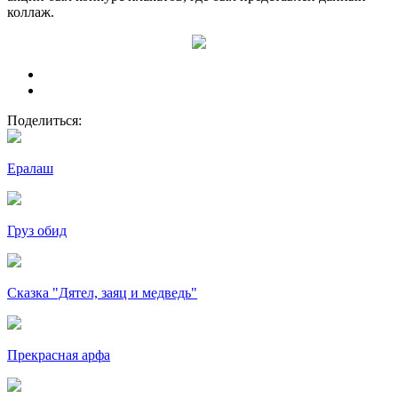
коллаж.
Поделиться:
Ералаш
Груз обид
Сказка "Дятел, заяц и медведь"
Прекрасная арфа