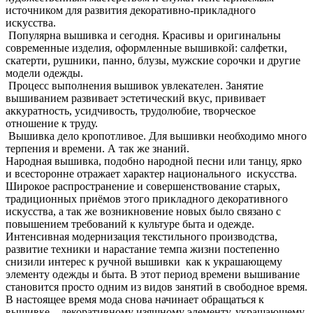
источником для развития декоративно-прикладного
искусства.
Популярна вышивка и сегодня. Красивы и оригинальны
современные изделия, оформленные вышивкой: салфетки,
скатерти, рушники, панно, блузы, мужские сорочки и другие
модели одежды.
Процесс выполнения вышивок увлекателен. Занятие
вышиванием развивает эстетический вкус, прививает
аккуратность, усидчивость, трудолюбие, творческое
отношение к труду.
Вышивка дело кропотливое. Для вышивки необходимо много
терпения и времени. А так же знаний.
Народная вышивка, подобно народной песни или танцу, ярко
и всесторонне отражает характер национального искусства.
Широкое распространение и совершенствование старых,
традиционных приёмов этого прикладного декоративного
искусства, а так же возникновение новых было связано с
повышением требований к культуре быта и одежде.
Интенсивная модернизация текстильного производства,
развитие техники и нарастание темпа жизни постепенно
снизили интерес к ручной вышивки как к украшающему
элементу одежды и быта. В этот период времени вышивание
становится просто одним из видов занятий в свободное время.
В настоящее время мода снова начинает обращаться к
вышивке – декоративному изящному элементу, украшающему