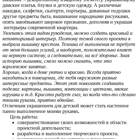
дамские платья, блузки и детскую одежду. А различные
накидки, салфетки, скатерти, портьеры, диванные подушки
другие предметы быта, вышивание народными рисунками,
опять завоёвывают широкое признание, дополняя и украшая
интерьеры современной квартиры.
Увлекаясь этим видом рукоделия, можно создать красивый и
неповторимый интерьер. Поэтому темой своего проекта я
выбрала вышивку крестом. Техника её выполнения не требует
от меня больших усилий, а наоборот, положительно влияет
на нервную систему, а следовательно, на всё здоровье. Зная
историю вышивки, смело можно сказать, что это
королевское занятие.
Хорошо, когда в доме уютно и красиво. Всегда приятно
находиться в помещении, где тебя окружают разные
интересные предметы. Этот уют помогают создавать
поделки: картины, вышивки, композиции с цветами, мягкие
игрушки и т.д. Красота радует глаз, но когда что-то сделано
твоими руками, приятно вдвойне.
Отличным украшением для детской может стать настенное
панно
выполненное моими руками
.
Цель работы:
совершенствование своих возможностей в области
проектной деятельности;
разработка и выполнение творческого проекта;