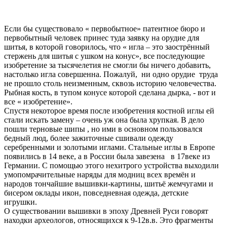
Если бы существовало « первобытное» патентное бюро и
первобытный человек принес туда заявку на орудие для
шитья, в которой говорилось, что « игла – это заострённый
стержень для шитья с ушком на конус», все последующие
изобретение за тысячелетия не смогли бы ничего добавить,
настолько игла совершенна. Пожалуй, ни одно орудие труда
не прошло столь неизменным, сквозь историю человечества.
Рыбная кость, в тупом конусе которой сделана дырка, - вот и
все « изобретение».
Спустя некоторое время после изобретения костной иглы ей
стали искать замену – очень уж она была хрупкая. В дело
пошли терновые шипы , но ими в основном пользовался
бедный люд, более зажиточные сшивали одежду
серебренными и золотыми иглами. Стальные иглы в Европе
появились в 14 веке, а в России была завезена в 17веке из
Германии. С помощью этого нехитрого устройства выходили
умопомрачительные наряды для модниц всех времён и
народов тончайшие вышивки-картины, шитьё жемчугами и
бисером оклады икон, повседневная одежда, детские
игрушки.
О существовании вышивки в эпоху Древней Руси говорят
находки археологов, относящихся к 9-12в.в. Это фрагменты