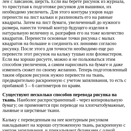
лен с лавсаном, шерсть. Если вы берете рисунок из журнала,
то приступая к подготовке рисунков для вышивки, их
необходимо увеличить. Для этого контуры узоров надо
перенести на лист кальки и разлиновать его на равные
квадраты. Затем на лист бумаги, увеличенный до нужного
размера, нанести точный контур будущего изделия в
натуральную величину и, разграфив его на тоже количество
квадратов. Перенести основные точки рисунка с малых
квадратов на большие и соединить их линиями согласно
рисунку. После этого для точности необходимо еще раз
перевести этот рисунок на кальку тушью или фломастером.
Если вы хорошо рисуете, можно и не пользоваться этим
способом увеличения, а самим нарисовать на бумаге и даже
изменить сюжет по своему желанию. Теперь подготовленный
таким образом рисунок нужно перевести на ткань,
предварительно раскроенную с учетом запяливания, то есть с
прибавкой 5 – 6 сантиметров по краям.
Существуют несколько способов перевода рисунка на
ткань.
Наиболее распространенный - через копировальную
бумагу; он применяется при переводе на хлопчатобумажные,
льняные и шерстяные ткани.
Кальку с переведенным на нее контурным рисунком
накладывают на хорошо отутюженную ткань, раскроенную с
учетом запяливания, и прикалывают булавками с одной