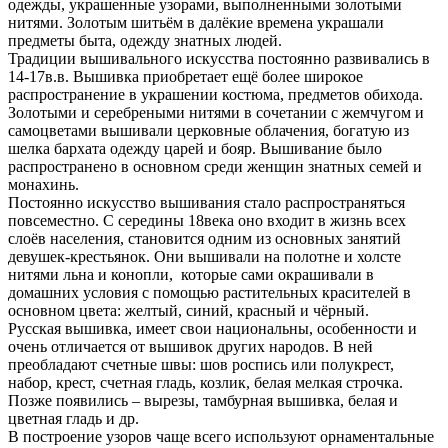
одежды, украшенные узорами, выполненными золотыми
нитями. Золотым шитьём в далёкие времена украшали
предметы быта, одежду знатных людей.
Традиции вышивального искусства постоянно развивались в
14-17в.в. Вышивка приобретает ещё более широкое
распространение в украшении костюма, предметов обихода.
Золотыми и серебреными нитями в сочетании с жемчугом и
самоцветами вышивали церковные облачения, богатую из
шелка бархата одежду царей и бояр. Вышивание было
распространено в основном среди женщин знатных семей и
монахинь.
Постоянно искусство вышивания стало распространяться
повсеместно. С середины 18века оно входит в жизнь всех
слоёв населения, становится одним из основных занятий
девушек-крестьянок. Они вышивали на полотне и холсте
нитями льна и конопли, которые сами окрашивали в
домашних условия с помощью растительных красителей в
основном цвета: желтый, синий, красный и чёрный.
Русская вышивка, имеет свои национальны, особенности и
очень отличается от вышивок других народов. В ней
преобладают счетные швы: шов роспись или полукрест,
набор, крест, счетная гладь, козлик, белая мелкая строчка.
Позже появились – вырезы, тамбурная вышивка, белая и
цветная гладь и др.
В построение узоров чаще всего используют орнаментальные