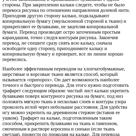
стороны. При закреплении кальки следите, чтобы не было
перекоса рисунка по отношению направления долевой нити.
Приподняв другую сторону кальки, подкладывают
копировальную бумагу (эмульсионной стороной к ткани) и
прикрепляют ее булавками, не зацепляя копировальной
бумаги. Перевод производят остро заточенным простым
карандашом, точно следуя контурам рисунка. Закончив
перевод, не спешите сразу снять всю кальку, сначала
освободите одну сторону, приподнимите кальку и
копировальную бумагу и проверьте, все ли линии хорошо
перевелись.
Наиболее эффективным переводом на хлопчатобумажные,
шерстяные и ворсовые ткани является способ, который
называется «припорох». Он дает возможность наиболее
точного и быстрого перевода. Для этого нужно подготовить
трафарет следующим образом: чистый лист кальки укрепить
булавками поверх контурного рисунка на бумаге, под низ
положить мягкую ткань в несколько слоев и контуры узора
проколоть иглой через небольшие расстояния. Для удобства
игу можно укрепить на деревянном стержне (вставив ее
ушком). Трафарет на кальке, подготовленным таким
способом, прикрепить булавками на ткань и тампоном,
смоченным в растворе керосина и синьки (если ткань
светлая), провести по проколам на кальке. Для перевода