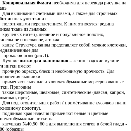
Копировальная бумага
необходима для перевода рисунка на
ань.
Для вышивания счетными швами, а также для строчевых
бот используют ткани с
полотняными переплетением. К ним относятся: редина
онкая ткань из льняных
крученых нитей), льняное и полульняное полотно,
апельное и шелковое, а также
канву. Структура канвы представляет собой мелкие клеточки,
едназначенные для
проколов иглы (рис.1).
Лучшие
нитки для вышивания
– ленинградские мулине.
ти нитки имеют
прочную окраску, блеск и необходимую прочность. Для
ыполнения вышивки
применяют льняные и хлопчатобумажные мерсеризованные
итки. Пригодны
также шерстяные, шелковые, синтетические (лавсан, капрон,
шмилан, ирис).
Для подготовительных работ ( примётывание кусочков ткани
основному полотну),
подшивая края изделия применяют белые и цветные
опчатобумажные нитки на
катушках №40,50, 60,а для выполнения стягов в белой глади -
80 (образцы