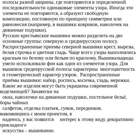
полосы разной ширины, где повторяются в определенной
последовательности одинаковые элементы узора. Иногда эти
элементы не повторяются, а образуют свободную
композицию, постоянную по принципу симметрии или
равновесия (например, в вышивки ковриков, наволочек на
диванные подушки).
Русские крестьянские вышивки можно разделить на две
основные группы: северную и среднерусскую полосу.
Распространенные приемы северной вышивки крест, вырезы,
белая строчка и цветная гладь. Чаще всего узоры выполнялись
красным по белому или белым по красному. Вышивальщицы
умело использовали фон как один из элементов узора. Для
вышивок среднерусской полосы характерны многоцветность
и геометрический характер узоров. Распространенные
приёмы вышивки: набор, роспись, косичка, гладь, мережки.
Какие же изделия могут быть украшены современной
кодельницей? Занавески на
окна, наволочки на диванные подушки, постельное бельё,
аборы чайных
салфеток, отделка платьев, сумок, передников.
накомившись с моим проектом, я
надеюсь, у вас появится интерес к этому виду декоративно
прикладного
искусства – вышивание
.