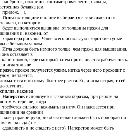
напёрсток, ножницы, сантиметровая лента, пяльцы,
остренная булавка (см.
прилож. ).
Иглы
по толщине и длине выбирается в зависимости от
териала, на котором
будет выполняться вышивка, от толщины пряжи для
шивания и, наконец, от
характера рисунка. Чаще всего используют короткие тупые
лы с большим ушком.
Игла должна быть немного толще, чем пряжа для вышивания,
к она оставляет в
ани прокол, через который затем протягивается рабочая нить.
ли игла тоньше
яжи, прокол получается узким, нитка через него проходит с
удом, цепляется,
хматится и поэтому быстрее рвется. Если игла острая, то её
до затупить,
пилив, наконец.
Наперсток
используется главным образом, при работе на
лстом материале, когда
требуется сильнее нажимать на иглу. Он надевается при
ышивании на средний
палец правой руки, но обязательно должен быть подобран по
змеру пальца ( не
сдавливать и не спадать с него). Наперсток может быть