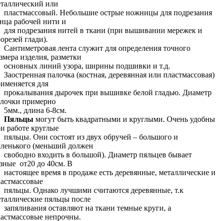
таллический или
пластмассовый. Небольшие острые ножницы для подрезания
нца рабочей нити и
для подрезания нитей в ткани (при вышивании мережек и
орезей глади).
Сантиметровая лента служит для определения точного
змера изделия, разметки
основных линий узора, ширины подшивки и т.д.
Заостренная палочка
(костная, деревянная или пластмассовая)
именяется для
прокалывания дырочек при вышивке белой гладью. Диаметр
алочки примерно
5мм., длина 6-8см.
Пяльцы
могут быть квадратными и круглыми. Очень удобны
и работе круглые
пяльцы. Они состоят из двух обручей – большого и
ленького (меньший должен
свободно входить в большой). Диаметр пяльцев бывает
зные от20 до 40см. В
настоящее время в продаже есть деревянные, металлические и
астмассовые
пяльцы. Однако лучшими считаются деревянные, т.к
таллические пяльцы после
запяливания оставляют на ткани темные круги, а
астмассовые непрочны.