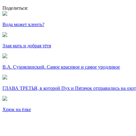
Поделиться:
Вода может клеить?
Злая мать и добрая тётя
В.А. Сухомлинский. Самое красивое и самое уродливое
ГЛАВА ТРЕТЬЯ, в которой Пух и Пятачок отправились на охоту
Хрюк на ёлке