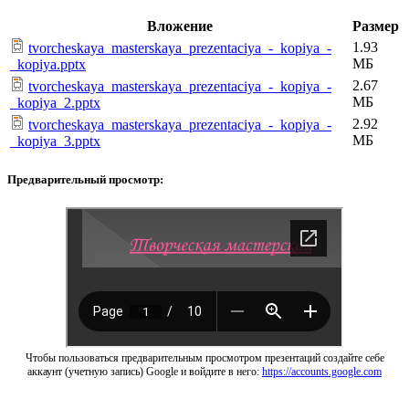
Вложение
Размер
1.93
tvorcheskaya_masterskaya_prezentaciya_-_kopiya_-
МБ
_kopiya.pptx
2.67
tvorcheskaya_masterskaya_prezentaciya_-_kopiya_-
МБ
_kopiya_2.pptx
2.92
tvorcheskaya_masterskaya_prezentaciya_-_kopiya_-
МБ
_kopiya_3.pptx
Предварительный просмотр:
Чтобы пользоваться предварительным просмотром презентаций создайте себе
аккаунт (учетную запись) Google и войдите в него:
https://accounts.google.com