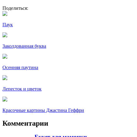
Поделиться:
Паук
Заколдованная буква
Осенняя паутина
Лепесток и цветок
Красочные картины Джастина Геффри
Комментарии
Букет для мамочки