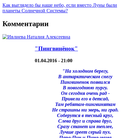
Как выглядело бы наше небо, если вместо Луны были
планеты Солнечной Системы?
Комментарии
"Пингвинёнок"
01.04.2016 - 21:00
"На холодном берегу,
В антарктическом снегу
Пингвиненок появился
В новогоднюю пургу.
Он сегодня очень рад -
Привели его в детсад,
Там ребятам-пингвинятам
Не страшны ни зверь, ни град.
Соберутся в тесный круг,
Слева друг и справа друг,
Сразу станет им теплее,
Лучше греет серый пух.
Папа-Пин и Пина-мама