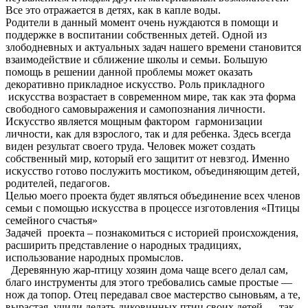
Все это отражается в детях, как в капле воды.
Родители в данный момент очень нуждаются в помощи и
поддержке в воспитании собственных детей. Одной из
злободневных и актуальных задач нашего времени становится
взаимодействие и сближение школы и семьи. Большую
помощь в решении данной проблемы может оказать
декоративно прикладное искусство. Роль прикладного
искусства возрастает в современном мире, так как эта форма
свободного самовыражения и самопознания личности.
Искусство является мощным фактором гармонизации
личности, как для взрослого, так и для ребенка. Здесь всегда
виден результат своего труда. Человек может создать
собственный мир, который его защитит от невзгод. Именно
искусство готово послужить мостиком, объединяющим детей,
родителей, педагогов.
Целью моего проекта будет являться объединение всех членов
семьи с помощью искусства в процессе изготовления «Птицы
семейного счастья»
Задачей проекта – познакомиться с историей происхождения,
расширить представление о народных традициях,
использование народных промыслов.
Деревянную жар-птицу хозяин дома чаще всего делал сам,
благо инструменты для этого требовались самые простые —
нож да топор. Отец передавал свое мастерство сыновьям, а те,
вырастая, учили делать диковинных птиц своих детей — так