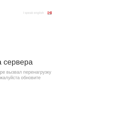
I speak english
а сервера
ре вызвал перенагрузку
ожалуйста обновите