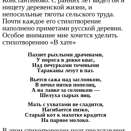
Константиново. С ранних лет видел он и
нищету деревенской жизни, и
непосильные тяготы сельского труда.
Почти каждое его стихотворение
наполнено приметами русской деревни.
Особое внимание мне хочется уделить
стихотворению «В хате»
Пахнет рыхлыми драченами,
У порога в дежке квас,
Над печурками точеными
Тараканы лезут в паз.
Вьется сажа над заслонкою,
В печке нитки попелиц,
А на лавке за солонкою —
Шелуха сырых яиц.
Мать с ухватами не сладится,
Нагибается низко,
Старый кот к махотке крадется
На парное молоко.
В этом стихотворении поэт представляет