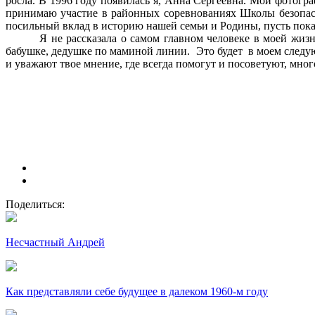
росла. В 1996 году появилась я, Анна Сергеевна. Мои фотогр
принимаю участие в районных соревнованиях Школы безопас
посильный вклад в историю нашей семьи и Родины, пусть пок
Я не рассказала о самом главном человеке в моей жиз
бабушке, дедушке по маминой линии. Это будет в моем следую
и уважают твое мнение, где всегда помогут и посоветуют, много
Поделиться:
Несчастный Андрей
Как представляли себе будущее в далеком 1960-м году