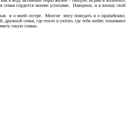
как я веду активный образ жизни - танцую, играю в волейбол,
 семья гордится моими успехами. Наверное, и я вношу свой
, как и о моей сестре. Многое могу поведать и о прабабушке,
 дружной семье, где тепло и уютно, где тебя любят, понимают
 иметь такую семью.