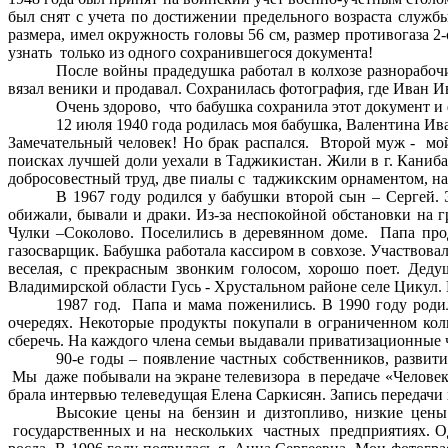
был снят с учета по достижении предельного возраста службы
размера, имел окружность головы 56 см, размер противогаза 
узнать только из одного сохранившегося документа!
После войны прадедушка работал в колхозе разнорабоч
вязал веники и продавал. Сохранилась фотография, где Иван И
Очень здорово, что бабушка сохранила этот документ 
12 июля 1940 года родилась моя бабушка, Валентина Ив
Замечательный человек! Но брак распался. Второй муж - мой
поисках лучшей доли уехали в Таджикистан. Жили в г. Каниба
добросовестный труд, две пиалы с таджикским орнаментом, н
В 1967 году родился у бабушки второй сын – Сергей. Э
обижали, бывали и драки. Из-за неспокойной обстановки на 
Чулки –Соколово. Поселились в деревянном доме. Папа про
газосварщик. Бабушка работала кассиром в совхозе. Участвовал
веселая, с прекрасным звонким голосом, хорошо поет. Деду
Владимирской области Гусь - Хрустальном районе селе Цикул. 
1987 год. Папа и мама поженились. В 1990 году роди
очередях. Некоторые продукты покупали в ограниченном кол
сберечь. На каждого члена семьи выдавали приватизационные ч
90-е годы – появление частных собственников, развити
Мы даже побывали на экране телевизора в передаче «Человек 
брала интервью телеведущая Елена Саркисян. Запись передачи
Высокие цены на бензин и дизтопливо, низкие цены 
государственных и на нескольких частных предприятиях. Од