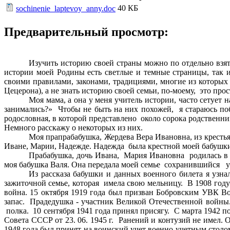
40 КБ
sochinenie_laptevoy_anny.doc
Предварительный просмотр:
Изучить историю своей страны можно по отдельно взят
истории моей Родины есть светлые и темные страницы, так 
своими правилами, законами, традициями, многие из которых 
Цецерона), а не знать историю своей семьи, по-моему, это пр
Моя мама, а она у меня учитель истории, часто сетует н
занимались?» Чтобы не быть на них похожей, я стараюсь по
родословная, в которой представлено около сорока родственни
Немного расскажу о некоторых из них.
Моя прапрабабушка, Жердева Вера Ивановна, из крестьян
Иване, Марии, Надежде. Надежда была крестной моей бабушк
Прабабушка, дочь Ивана, Мария Ивановна родилась в 1
моя бабушка Валя. Она передала моей семье сохранившийся у
Из рассказа бабушки и данных военного билета я узна
зажиточной семье, которая имела свою мельницу. В 1908 году 
война. 15 октября 1919 года был призван Бобровским УВК Во
запас. Прадедушка - участник Великой Отечественной войны.
полка. 10 сентября 1941 года принял присягу. С марта 1942 п
Совета СССР от 23. 06. 1945 г. Ранений и контузий не имел. 
1948 года был принят на воинский учет военно-учетным стол