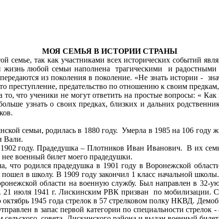
МОЯ СЕМЬЯ В ИСТОРИИ СТРАНЫ
ой семье, так как участниками всех исторических событий яв
и жизнь любой семьи наполнена трагическими и радостными с
передаются из поколения в поколение. «Не знать истории - зна
осто преступление, предательство по отношению к своим предкам
а то, что ученики не могут ответить на простые вопросы: « Как 
больше узнать о своих предках, близких и дальних родственни
ков.
ской семьи, родилась в 1880 году. Умерла в 1985 на 106 году ж
и Вали.
902 году. Прадедушка – Плотников Иван Иванович. В их семье
 нее военный билет моего прадедушки.
ла, что родился прадедушка в 1901 году в Воронежской облас
пошел в школу. В 1909 году закончил 1 класс начальной школы.
ронежской области на военную службу. Был направлен в 32-ую
 21 июля 1941 г. Лискинским РВК призван по мобилизации. С и
о октябрь 1945 года стрелок в 57 стрелковом полку НКВД. Демо
Отправлен в запас первой категории по специальности стрелок -
ом сельского совета Лискинского района и выдан военный билет