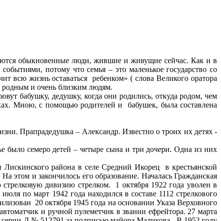
ляются обыкновенные люди, жившие и живущие сейчас. Как и в
обытиями, потому что семья – это маленькое государство со
чит всю жизнь оставаться ребенком» ( слова Великого оратора
, родным и очень близким людям.
зовут бабушку, дедушку, когда они родились, откуда родом, чем
ках. Мною, с помощью родителей и бабушек, была составлена
изни. Прапрадедушка – Александр. Известно о троих их детях -
 было семеро детей – четыре сына и три дочери. Одна из них
ти Лискинского района в селе Средний Икорец в крестьянской
 На этом и закончилось его образование. Началась Гражданская
 стрелковую дивизию стрелком. 1 октября 1922 года уволен в
юля по март 1942 года находился в составе 1112 стрелкового
билизован 20 октября 1945 года на основании Указа Верховного
 автоматчик и ручной пулеметчик в звании ефрейтора. 27 марта
 серии Л № 512791 за подписью майора Маликова. В 1952 году