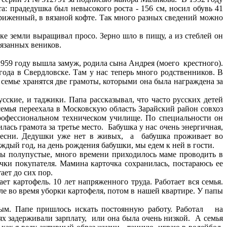
а: прадедушка был невысокого роста - 156 см, носил обувь 41
триженный, в вязаной кофте. Так много разных сведений можно
е земли выращивал просо. Зерно шло в пищу, а из стеблей он
связанных веников.
959 году вышла замуж, родила сына Андрея (моего крестного).
ода в Свердловске. Там у нас теперь много родственников. В
семье хранятся две грамоты, которыми она была награждена за
сские, и таджики. Папа рассказывал, что часто русских детей
емья переехала в Московскую область Зарайский район совхоз
рофессиональном техническом училище. По специальности он
лась грамота за третье место. Бабушка у нас очень энергичная,
есни. Дедушки уже нет в живых, а бабушка проживает во
ждый год, на день рождения бабушки, мы едем к ней в гости.
ины полупустые, много времени приходилось маме проводить в
ки покупателя. Мамина карточка сохранилась, постараюсь ее
ает до сих пор.
ет картофель. 10 лет напряженного труда. Работает вся семья.
е во время уборки картофеля, потом в нашей квартире. У папы
ным. Папе пришлось искать постоянную работу. Работал на
 задерживали зарплату, или она была очень низкой. А семья