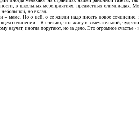
афии иногда мелькают на страницах нашей районной газеты, так 
ности, в школьных мероприятиях, предметных олимпиадах. Моя
а небольшой, но вклад.
ни – маме. Но о ней, о ее жизни надо писать новое сочинение
щем сочинении. Я считаю, что живу в замечательной, чудесной,
му научат, иногда поругают, но за дело. Это огромное счастье -