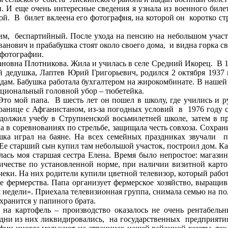
. И еще очень интересные сведения я узнала из военного билет
2-ой. В билет вклеена его фотография, на которой он коротко с
им, беспартийный. После ухода на пенсию на небольшом участк
ванович и прабабушка стоят около своего дома, и видна горка 
и фотографии.
ановна Плотникова. Жила и училась в селе Средний Икорец. В 1
 дедушка, Лаптев Юрий Григорьевич, родился 2 октября 1937 г
дам. Бабушка работала бухгалтером на жирокомбинате. В нашей 
ациональный головной убор – тюбетейка.
то мой папа. В шесть лет он пошел в школу, где учились и ру
границе с Афганистаном, из-за погодных условий в 1976 году с
должил учебу в Струпненской восьмилетней школе, затем в п
а в соревнованиях по стрельбе, защищала честь совхоза. Сохрани
шка играл на баяне. На всех семейных
праздниках
звучали п
Ее старший сын купил там небольшой участок, построил дом. Ка
лась моя старшая сестра Елена. Время было непростое: магаз
ичестве по установленной норме, при наличии визитной карточ
еки. На них родители купили цветной телевизор, который работ
е фермерства. Папа организует фермерское хозяйство, выращива
недели». Приехала телевизионная группа, снимала семью на пол
 хранится у папиного брата.
на картофель – производство оказалось не очень рентабель
ни из них ликвидировались, на государственных предприятиях