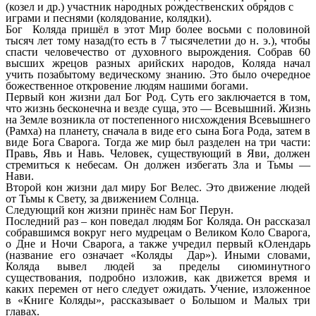
(козел и др.) участник народных рождественских обрядов с
играми и песнями (колядование, колядки).
Бог Коляда пришёл в этот Мир более восьми с половиной
тысяч лет тому назад(то есть в 7 тысячелетии до н. э.), чтобы
спасти человечество от духовного вырождения. Собрав 60
высших жрецов разных арийских народов, Коляда начал
учить позабытому ведическому знанию. Это было очередное
божественное откровение людям нашими богами.
Первый кон жизни дал Бог Род. Суть его заключается в том,
что жизнь бесконечна и везде суща, это — Всевышний. Жизнь
на Земле возникла от постепенного нисхождения Всевышнего
(Рамха) на планету, сначала в виде его сына Бога Рода, затем в
виде Бога Сварога. Тогда же мир был разделен на три части:
Правь, Явь и Навь. Человек, существующий в Яви, должен
стремиться к небесам. Он должен избегать Зла и Тьмы —
Нави.
Второй кон жизни дал миру Бог Велес. Это движение людей
от Тьмы к Свету, за движением Солнца.
Следующий кон жизни принёс нам Бог Перун.
Последний раз – кон поведал людям Бог Коляда. Он рассказал
собравшимся вокруг него мудрецам о Великом Коло Сварога,
о Дне и Ночи Сварога, а также учредил первый кОлендарь
(название его означает «Коляды Дар»). Иными словами,
Коляда вывел людей за пределы сиюминутного
существования, подробно изложив, как движется время и
каких перемен от него следует ожидать. Учение, изложенное
в «Книге Коляды», рассказывает о Большом и Малых три
главах.