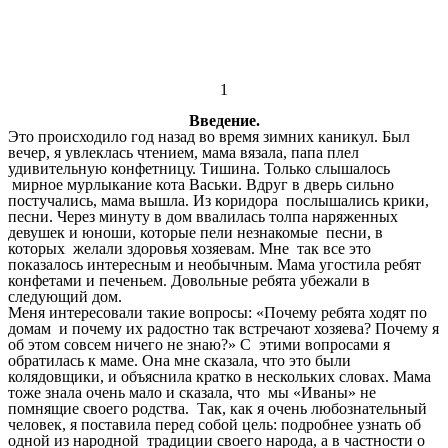
1
Введение.
Это происходило год назад во время зимних каникул. Был
вечер, я увлеклась чтением, мама вязала, папа плел
удивительную конфетницу. Тишина. Только слышалось
мирное мурлыкание кота Васьки. Вдруг в дверь сильно
постучались, мама вышла. Из коридора послышались крики,
песни. Через минуту в дом ввалилась толпа наряженных
девушек и юноши, которые пели незнакомые песни, в
которых желали здоровья хозяевам. Мне так все это
показалось интересным и необычным. Мама угостила ребят
конфетами и печеньем. Довольные ребята убежали в
следующий дом.
Меня интересовали такие вопросы: «Почему ребята ходят по
домам и почему их радостно так встречают хозяева? Почему я
об этом совсем ничего не знаю?» С этими вопросами я
обратилась к маме. Она мне сказала, что это были
колядовщики, и объяснила кратко в нескольких словах. Мама
тоже знала очень мало и сказала, что мы «Иваны» не
помнящие своего родства. Так, как я очень любознательный
человек, я поставила перед собой цель: подробнее узнать об
одной из народной традиции своего народа, а в частности о