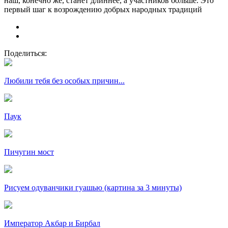
наш, конечно же, станет длиннее, а участников больше. Это
первый шаг к возрождению добрых народных традиций
Поделиться:
Любили тебя без особых причин...
Паук
Пичугин мост
Рисуем одуванчики гуашью (картина за 3 минуты)
Император Акбар и Бирбал