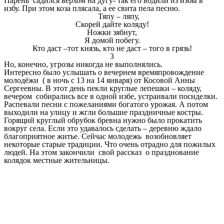
Парень садился верхом на дугу- так его водили из избы в
избу. При этом коза плясала, а ее свита пела песню.
Тяпу – ляпу,
Скорей дайте коляду!
Ножки зябнут,
Я домой побегу.
Кто даст –тот князь, кто не даст – того в грязь!
3
Но, конечно, угрозы никогда не выполнялись.
Интересно было услышать о вечернем времяпровождение
молодёжи ( в ночь с 13 на 14 января) от Косовой Анны
Сергеевны. В этот день пекли круглые лепешки – коляду,
вечером собирались все в одной избе, устраивали посиделки.
Распевали песни с пожеланиями богатого урожая. А потом
выходили на улицу и жгли большие праздничные костры.
Горящий круглый обрубок бревна нужно было прокатить
вокруг села. Если это удавалось сделать – деревню ждало
благоприятное житье. Сейчас молодежь возобновляет
некоторые старые традиции. Что очень отрадно для пожилых
людей. На этом закончили свой рассказ о празднование
колядок местные жительницы.