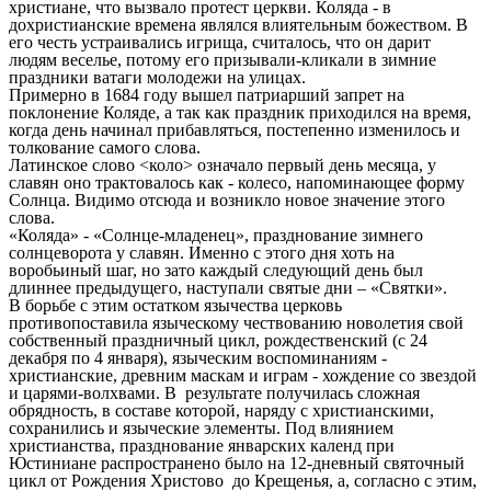
христиане, что вызвало протест церкви. Коляда - в
дохристианские времена являлся влиятельным божеством. В
его честь устраивались игрища, считалось, что он дарит
людям веселье, потому его призывали-кликали в зимние
праздники ватаги молодежи на улицах.
Примерно в 1684 году вышел патриарший запрет на
поклонение Коляде, а так как праздник приходился на время,
когда день начинал прибавляться, постепенно изменилось и
толкование самого слова.
Латинское слово <коло> означало первый день месяца, у
славян оно трактовалось как - колесо, напоминающее форму
Солнца. Видимо отсюда и возникло новое значение этого
слова.
«Коляда» - «Солнце-младенец», празднование зимнего
солнцеворота у славян. Именно с этого дня хоть на
воробьиный шаг, но зато каждый следующий день был
длиннее предыдущего, наступали святые дни – «Святки».
В борьбе с этим остатком язычества церковь
противопоставила языческому чествованию новолетия свой
собственный праздничный цикл, рождественский (с 24
декабря по 4 января), языческим воспоминаниям -
христианские, древним маскам и играм - хождение со звездой
и царями-волхвами. В результате получилась сложная
обрядность, в составе которой, наряду с христианскими,
сохранились и языческие элементы. Под влиянием
христианства, празднование январских календ при
Юстиниане распространено было на 12-дневный святочный
цикл от Рождения Христово до Крещенья, а, согласно с этим,