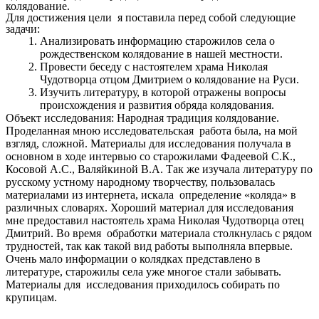
колядование.
Для достижения цели я поставила перед собой следующие
задачи:
Анализировать информацию старожилов села о
рождественском колядование в нашей местности.
Провести беседу с настоятелем храма Николая
Чудотворца отцом Дмитрием о колядование на Руси.
Изучить литературу, в которой отражены вопросы
происхождения и развития обряда колядования.
Объект исследования: Народная традиция колядование.
Проделанная мною исследовательская работа была, на мой
взгляд, сложной. Материалы для исследования получала в
основном в ходе интервью со старожилами Фадеевой С.К.,
Косовой А.С., Валяйкиной В.А. Так же изучала литературу по
русскому устному народному творчеству, пользовалась
материалами из интернета, искала определение «коляда» в
различных словарях. Хороший материал для исследования
мне предоставил настоятель храма Николая Чудотворца отец
Дмитрий. Во время обработки материала столкнулась с рядом
трудностей, так как такой вид работы выполняла впервые.
Очень мало информации о колядках представлено в
литературе, старожилы села уже многое стали забывать.
Материалы для исследования приходилось собирать по
крупицам.