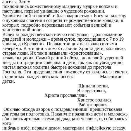
ангелы. Затем
поклонились божественному младенцу мудрые волхвы и
пастушки, первые узнавшие о чудесном рождении.
Удивительной теплотой и благодарностью к Богу за надежду
о духовном спасении согреты те рождественские колядки, в
которых подробно пересказывают события великой и
таинственной ночи.
Вслед за рождественской ночью наступало – долгожданное
для детей и молодежи – время суток, проходивших с 7 по 19
января, до Крещения. Первые три дня называли святыми
вечерами. В эти дни в домах славили Христа дети, молодежь,
старые люди. Их так и называли «христославцы»,
«славеньщики». Самый ранний обход , до первой утренней
звезды по традиции совершали дети, так как по убеждению
чистая детская молитва быстрее доходила до престола
Господня. Эти представления по-своему отразились в текстах
старинных рождественских песен: Маленькие
детки,
Щипали ветки,
В саду стояли,
Христа прославляли.
Христос родился,
Рай отворился.
Обычаю обхода дворов с поздравлениями предшествовала
длительная подготовка. Накануне праздника дети и молодежь
сбивались артелью с семи до двадцати человек, и, собираясь у
кого-
нибудь в избе, первым делом, мастерили вифлейскую звезду.