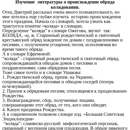
Изучение литературы о происхождение обряда
колядования.
Отец Дмитрий рассказал очень много познавательного, но
мне хотелось еще глубже изучить историю происхождения
этого праздник. Начала со словарей, хотела узнать как
трактуется понятие «коляда» в словарях.
Определение “коляда” в словаре Ожегова, звучит так:
КОЛЯДА́, -ы, ж. Старинный рождественский и святочный
крестьянский обряд хождение по домам с поздравлениями и
песнями, с получением угощения; песня, исполняемая во
время такого обряда.
А в словаре Ефремовой:
“коляда” - старинный рождественский и святочный обряд,
сопровождавшийся обходом домов с песнями и
поздравлениями; сама обрядовая песня.
Тоже самое почти и в словаре Ушакова:
1. Рождественский обряд, преим. на Украине,
сопровождающийся песнями и обходом соседей (теперь
исчезнувший).
2. Припев к обрядовым песням, относящимся к празднованию
Рождества.
3. Вознаграждение, сбор, получаемые лицами,
совершающими этот обряд, от тех, кого они обходят.
4. Канун праздника Рождества.
А в современном толковом словаре изд. «Большая Советская
Энциклопедия»
“коляда”- славянско-русский мифологический персонаж,
связанный с весенним циклом плодородия. В образе ряженого