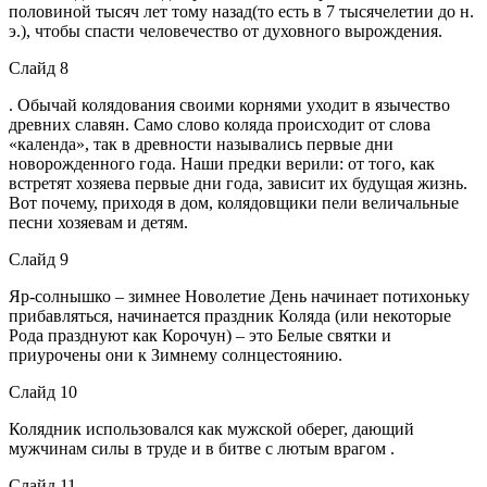
половиной тысяч лет тому назад(то есть в 7 тысячелетии до н.
э.), чтобы спасти человечество от духовного вырождения.
Слайд 8
. Обычай колядования своими корнями уходит в язычество
древних славян. Само слово коляда происходит от слова
«календа», так в древности назывались первые дни
новорожденного года. Наши предки верили: от того, как
встретят хозяева первые дни года, зависит их будущая жизнь.
Вот почему, приходя в дом, колядовщики пели величальные
песни хозяевам и детям.
Слайд 9
Яр-солнышко – зимнее Новолетие День начинает потихоньку
прибавляться, начинается праздник Коляда (или некоторые
Рода празднуют как Корочун) – это Белые святки и
приурочены они к Зимнему солнцестоянию.
Слайд 10
Колядник использовался как мужской оберег, дающий
мужчинам силы в труде и в битве с лютым врагом .
Слайд 11