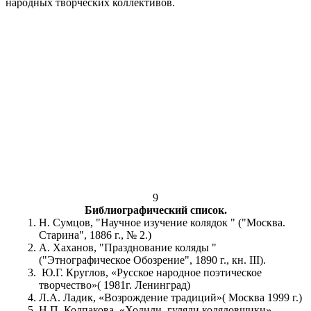
народных творческих коллективов.
9
Библиографический список.
Н. Сумцов, "Научное изучение колядок " ("Москва.
Старина", 1886 г., № 2.)
А. Хаханов, "Празднование коляды "
("Этнографическое Обозрение", 1890 г., кн. III).
Ю.Г. Круглов, «Русское народное поэтическое
творчество»( 1981г. Ленинград)
Л.А. Ладик, «Возрождение традиций»( Москва 1999 г.)
Н.П. Колпакова, «Ходили, гуляли колядовщики»