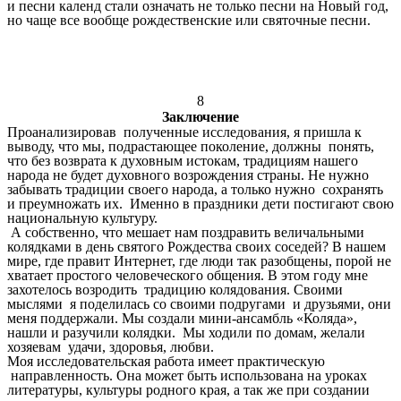
и песни календ стали означать не только песни на Новый год,
но чаще все вообще рождественские или святочные песни.
8
Заключение
Проанализировав полученные исследования, я пришла к
выводу, что мы, подрастающее поколение, должны понять,
что без возврата к духовным истокам, традициям нашего
народа не будет духовного возрождения страны. Не нужно
забывать традиции своего народа, а только нужно сохранять
и преумножать их. Именно в праздники дети постигают свою
национальную культуру.
А собственно, что мешает нам поздравить величальными
колядками в день святого Рождества своих соседей? В нашем
мире, где правит Интернет, где люди так разобщены, порой не
хватает простого человеческого общения. В этом году мне
захотелось возродить традицию колядования. Своими
мыслями я поделилась со своими подругами и друзьями, они
меня поддержали. Мы создали мини-ансамбль «Коляда»,
нашли и разучили колядки. Мы ходили по домам, желали
хозяевам удачи, здоровья, любви.
Моя исследовательская работа имеет практическую
направленность. Она может быть использована на уроках
литературы, культуры родного края, а так же при создании