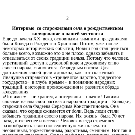
2
Интервью со старожилами села о рождественском
колядование в нашей местности
Еще до начала XX века, основными зимними праздниками
были Коляда и Рождество Христово. Потом, уже после
некоторых исторических событий, Новый год стал цениться
больше всего, возможно это о не плохо, однако забывать и
отказываться от своих традиции нельзя. Потому что человек,
утративший доступ к духовной воде и духовному огню
своего народа, становится безродным изгоем. Для
достижения своей цели я должна, как тот сказочный
Иванушка отправится в «тридевятое царство, тридесятое
государство» в глубь времен - к познанию народных
традиций, к истории происхождения и развития обряда
колядования.
«Что имеем – не храним, а потерявши – плачем! Такими
словами начала свой рассказ о народной традиции – Колядки,
старожил села Фадеева Серафима Константиновна. Она
сказала, что сердце сжимается от боли. Ведь люди стали
забывать традиции своего народа. Их жизнь была 70 лет
назад интереснее и веселее. Человек всегда стремился
разнообразить свою повседневную жизнь чем- то
необычным, торжественным, радостным, смешным. Вот так и