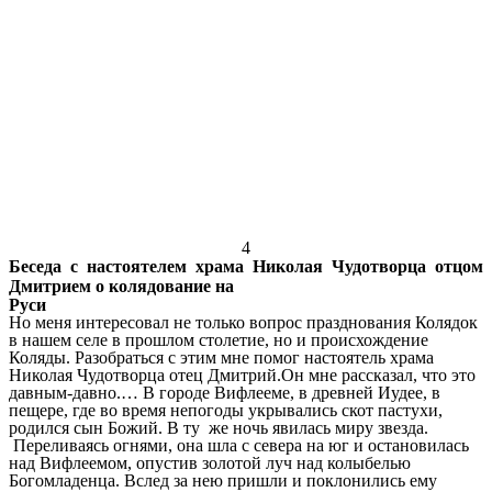
4
Беседа с настоятелем храма Николая Чудотворца отцом
Дмитрием о колядование на
Руси
Но меня интересовал не только вопрос празднования Колядок
в нашем селе в прошлом столетие, но и происхождение
Коляды. Разобраться с этим мне помог настоятель храма
Николая Чудотворца отец Дмитрий.Он мне рассказал, что это
давным-давно.… В городе Вифлееме, в древней Иудее, в
пещере, где во время непогоды укрывались скот пастухи,
родился сын Божий. В ту же ночь явилась миру звезда.
Переливаясь огнями, она шла с севера на юг и остановилась
над Вифлеемом, опустив золотой луч над колыбелью
Богомладенца. Вслед за нею пришли и поклонились ему