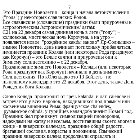
7
Это Праздник Новолетия – конца и начала летоисчисления
("года") у некоторых славянских Родов.
Все славянские (словянские) праздники были приурочены к
астрологическим /астрономическим/ датам:
С21 на 22 декабря самая длинная ночь в лете ("году") –
колдовская, мистическая ночь Корочуна, а на утро –
появляется новое, "рождённое какбы заново" Яр-Солнышко –
зимнее Новолетие, день начинает потихоньку прибавляться,
начинается праздник Коляда (или некоторые Рода празднуют
как Корочун) – это Белые святки и приурочены они к
Зимнему солнцестоянию – с 22 декабря.
Празднование зимнего Новолетия – Коляды (или некоторые
Рода празднуют как Корочун) начинали в день зимнего
Солнцестояния. По кОлендарю это 13 Бейлетъ, по
нынешнему календарю это 22 декабря. Этот день, также День
Рождения бога Коляды.
Слово Коляда происходит от греч. kalandai и лат. calendae и
встречается у всех народов, находившихся под прямым или
косвенным влиянием Рима: французское chalendes,
румынское colinda, у гурийцев каландоба значит Новый год.
Праздник был проникнут символизацией плодородия,
надеждами на жатву и весельем, достигавшим своего апогея в
конце - в январских календах, празднике общей радости,
братавшей сословия, возрасты и положения. Языческий
праздник январских календ продолжали справлять и