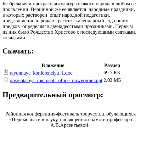
Безбрежная и прекрасная культура всякого народа в любом ее
проявлении. Вершиной же ее является народные праздники,
в которых растворен опыт народной педагогики,
представление народа о красоте . календарный год наших
предков определялся двунадесятыми праздниками. Первым
из них было Рождество Христово с последующими святками,
колядками.
Скачать:
Вложение
Размер
69.5 КБ
rayonnaya_konferenciya_1.doc
2.02 МБ
prezentaciya_microsoft_office_powerpoint.ppt
Предварительный просмотр:
Районная конференция-фестиваль творчества обучающихся
«Первые шаги в науку, посвященной памяти профессора
А.В.Арсентьевой»