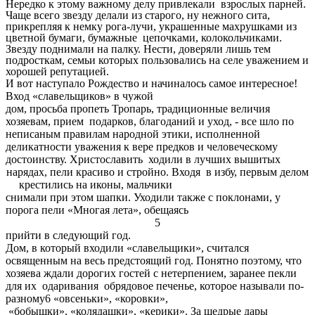
Нередко к этому важному делу привлекали взрослых парней.
Чаще всего звезду делали из старого, ну нежного сита,
прикрепляя к немку рога-лучи, украшенные махрушками из
цветной бумаги, бумажные цепочками, колокольчиками.
Звезду поднимали на палку. Нести, доверяли лишь тем
подросткам, семьи которых пользовались на селе уважением и
хорошей репутацией.
И вот наступало Рождество и начиналось самое интересное!
Вход «славельщиков» в чужой
дом, просьба пропеть Тропарь, традиционные величия
хозяевам, прием подарков, благоданий и уход, - все шло по
неписаным правилам народной этики, исполненной
деликатности уважения к вере предков и человеческому
достоинству. Христославить ходили в лучших вышитых
нарядах, пели красиво и стройно. Входя в избу, первым делом
крестились на иконы, мальчики
снимали при этом шапки. Уходили также с поклонами, у
порога пели «Многая лета», обещаясь
5
прийти в следующий год.
Дом, в который входили «славельщики», считался
освященным на весь предстоящий год. Понятно поэтому, что
хозяева ждали дорогих гостей с нетерпением, заранее пекли
для их одаривания обрядовое печенье, которое называли по-
разному6 «овсеньки», «коровки»,
«бобышки», «колядашки», «керики». За щедрые дары