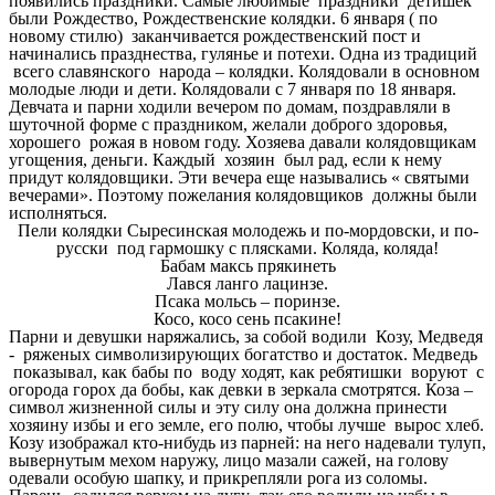
появились праздники. Самые любимые праздники детишек
были Рождество, Рождественские колядки. 6 января ( по
новому стилю) заканчивается рождественский пост и
начинались празднества, гулянье и потехи. Одна из традиций
всего славянского народа – колядки. Колядовали в основном
молодые люди и дети. Колядовали с 7 января по 18 января.
Девчата и парни ходили вечером по домам, поздравляли в
шуточной форме с праздником, желали доброго здоровья,
хорошего рожая в новом году. Хозяева давали колядовщикам
угощения, деньги. Каждый хозяин был рад, если к нему
придут колядовщики. Эти вечера еще назывались « святыми
вечерами». Поэтому пожелания колядовщиков должны были
исполняться.
Пели колядки Сыресинская молодежь и по-мордовски, и по-
русски под гармошку с плясками. Коляда, коляда!
Бабам максь прякинеть
Лався ланго лацинзе.
Псака мольсь – поринзе.
Косо, косо сень псакине!
Парни и девушки наряжались, за собой водили Козу, Медведя
- ряженых символизирующих богатство и достаток. Медведь
показывал, как бабы по воду ходят, как ребятишки воруют с
огорода горох да бобы, как девки в зеркала смотрятся. Коза –
символ жизненной силы и эту силу она должна принести
хозяину избы и его земле, его полю, чтобы лучше вырос хлеб.
Козу изображал кто-нибудь из парней: на него надевали тулуп,
вывернутым мехом наружу, лицо мазали сажей, на голову
одевали особую шапку, и прикрепляли рога из соломы.