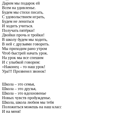
Дарим мы подарок ей
Всем на удивленье.
Будем мы стихи писать,
С удовольствием играть,
Будем не лениться
И ходить учиться.
Получать пятёрки!
Двойки прочь и тройки!
В школу будем мы ходить,
В ней с друзьями говорить.
Мы приходим рано утром
Чтоб быстрей начать урок.
На урок мы все спешим
И с улыбкой говорим:
«Наконец – то наш урок!
Ура!!! Прозвенел звонок!
Школа – это семья,
Школа – это друзья,
Школа – это вдохновенье
Новых чувств пробужденье.
Школа, школа любим мы тебя
Положиться можешь на наш класс
И на меня!