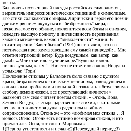
мечты.
Бальмонт - поэт старшей плеяды российских символистов,
выразитель импрессионистических тенденций в символизме.
Его стихи сближаются с мифом. Лирический герой его поэзии
движим рвением окунуться в "безбрежность" мира, в
нескончаемое его обилие, поклониться всем богам и стихиям,
изведать высшую полноту и интенсивность переживания
каждого мгновения, каждой "мимолетности" жизни. В
стихотворении "Завет бытия" (1901) поэт заявил, что его
поэтическая программа завещана ему самой природой: ...Мне
ответил играющий ветер"Будь воздушным, как ветер, как
дым!» ...Мне ответило звучное море:"Будь постоянно
полнозвучным, как я!"...Ничего не ответило солнце,Но душа
услыхала: "Гори!"
Поклонение стихиям у Бальмонта было связано с культом
красы, безразличием к этическим ценностям, равнодушием к
социальным проблемам и попыткой возвысить « безусловную
свободу демонической, все преступающей личности ».
Бальмонт сам себя считает поэтом стихий. « Огонь, Вода,
Земля и Воздух, - четыре царственные стихии, с которыми
неизменно живет моя душа в радостном и тайном
соприкосновении. Огонь же – это «любимая моя стихия… Я
молюсь Огню. Огонь есть истинно всемирная стихия, и кто
причастился Огня, тот слит с Мировым »
1)Период угнетенности и печали;2)Переходный период;3)