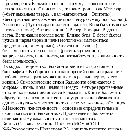
Произведения Бальмонта отличаются музыкальностью и
легкостью стиха . Он использует такие тропы, как:Метафоры
(«бьёт дыханьем твердь», вал «мятежиться», Эпитеты(
«бесстрастная звезда», «непонятная лазурь», «звучная волна»);
Ассонансы (Луга удирают далеко – далеко, Во всём утомленье
– глухое, немое); Аллитерацию («Вечер. Взморье. Вздохи
ветра. Величавый возглас волн. Близко буря. В берег бьется
чуждый чарам черный челнНеологизмы (мятежиться,
предлунный, внемирный); Отвлеченные слова(
безызмерность, печальность, (росистая) пъяность,
запредельность, напевность, многозыблемость, кошмарность,
безглагольность).
Выводы:1.Творчество Бальмонта зависит от фактов его
биографии.2.В сборниках стихотворений нашли отражение
любовь поэта к разным женщинам, в разные периоды его
жизни.3.Символические стихи Бальмонта сближаются с
мифом.4.Огонь, Вода, Земля и Воздух - четыре царственные
стихии, которым поклоняется Бальмонт. 5.Книги Бальмонта
образуют «звенья», в них есть «внутренняя неизбежность»
единого пути – устремленность к «свету», «огню», «Солнцу».
6.Нежность, женственность – основные определительные
свойства поэзии Бальмонта.7. Произведения Бальмонта
отличаются музыкальностью и легкостью стиха .
Бонцьо Славяна, ученица 11 класса МОУ «СОШ
№6»Руководитель Шугаепова Р.З., учитель русского языка и