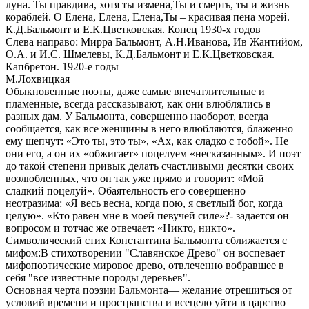
луна. Ты правдива, хотя ты измена,Ты и смерть, ты и жизнь
кораблей. О Елена, Елена, Елена,Ты – красивая пена морей.
К.Д.Бальмонт и Е.К.Цветковская. Конец 1930-х годов
Слева направо: Мирра Бальмонт, А.Н.Иванова, Ив Жантийом,
О.А. и И.С. Шмелевы, К.Д.Бальмонт и Е.К.Цветковская.
Капбретон. 1920-е годы
М.Лохвицкая
Обыкновенные поэты, даже самые впечатлительные и
пламенные, всегда рассказывают, как они влюблялись в
разных дам. У Бальмонта, совершенно наоборот, всегда
сообщается, как все женщины в него влюбляются, блаженно
ему шепчут: «Это ты, это ты», «Ах, как сладко с тобой». Не
они его, а он их «обжигает» поцелуем «несказанным». И поэт
до такой степени привык делать счастливыми десятки своих
возлюбленных, что он так уже прямо и говорит: «Мой
сладкий поцелуй». Обаятельность его совершенно
неотразима: «Я весь весна, когда пою, я светлый бог, когда
целую». «Кто равен мне в моей певучей силе»?- задается он
вопросом и тотчас же отвечает: «Никто, никто».
Символический стих Константина Бальмонта сближается с
мифом:В стихотворении "Славянское Древо" он воспевает
мифопоэтические мировое древо, отвлеченно вобравшее в
себя "все известные породы деревьев".
Основная черта поэзии Бальмонта— желание отрешиться от
условий времени и пространства и всецело уйти в царство