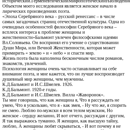
исторический.ГерменевтическийМифопоэтическийНаблюдени
Объектом моего исследования является женское начало в
лирических произведениях поэта.
«Эпоха Серебряного века – русский ренессанс – в числе
самых загадочных страниц отечественной культуры. Одна из
очевидных особенностей философии Серебряного века –
всплеск интереса к проблеме женщины и
женственности»Бальмонт увлечен философскими идеями
Вл.Соловьева. Он воспринял его учение о существовании
Души Мира, или Вечной Женственности, которая может
примирить « землю » и « небо » и спасти мир.
Жизнь поэта была наполнена бесконечным числом романов,
знакомств, увлечений.
Психология женщины очень часто останавливает на себе
внимание поэта, и мне кажется, что он лучше воспроизводит
душевный мир женщины, чем мужчины.
К.Д.Бальмонт и И.С.Шмелев. 1926.
К.Д.Бальмонт. 1920-е годы.
К.Д.Бальмонт и И.С.Шмелев. Вилла «Жаворонок».
Ты мне говоришь, что как женщина я, Что я рассуждать не
умею, Что я ускользаю, что я - как змея, - Ну что же, я спорить
не смею. Люблю по-мужски я всем телом мужским, Но
женское - сердцу желанно, И вот отчего, рассуждая с другим,
Я так выражаюсь туманно. Я женщин, как высшую тайну,
люблю, А женщины любят скрываться, - И вот почему я не