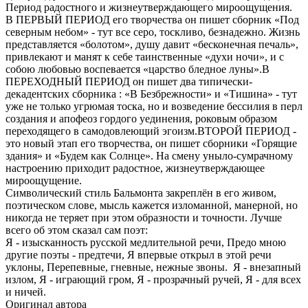
Период радостного и жизнеутверждающего мироощущения.
В ПЕРВЫЙ ПЕРИОД его творчества он пишет сборник «Под
северным небом» - тут все серо, тоскливо, безнадежно. Жизнь
представляется «болотом», душу давит «бесконечная печаль»,
привлекают и манят к себе таинственные «духи ночи», и с
собою любовью воспевается «царство бледное луны».В
ПЕРЕХОДНЫЙ ПЕРИОД он пишет два типически-
декадентских сборника : «В Безбрежности» и «Тишина» - тут
уже не только угрюмая тоска, но и возведение бессилия в перл
создания и апофеоз гордого уединения, роковым образом
переходящего в самодовлеющий эгоизм.ВТОРОЙ ПЕРИОД -
это новый этап его творчества, он пишет сборники «Горящие
здания» и «Будем как Солнце». На смену уныло-сумрачному
настроению приходит радостное, жизнеутверждающее
мироощущение.
Символический стиль Бальмонта закреплён в его живом,
поэтическом слове, мысль кажется изломанной, манерной, но
никогда не теряет при этом образности и точности. Лучше
всего об этом сказал сам поэт:
Я - изысканность русской медлительной речи, Предо мною
другие поэты - предтечи, Я впервые открыл в этой речи
уклоны, Перепевные, гневные, нежные звоны. Я - внезапный
излом, Я - играющий гром, Я - прозрачный ручей, Я - для всех
и ничей.
Оригинал автора