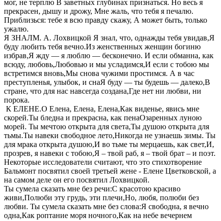
мог, не терплю В заветных глубинах признаться. Но весь я
прекрасен, дышу и дрожу, Мне жаль, что тебя я печалю.
Приблизься: тебе я всю правду скажу, А может быть, только
ужалю.
Я ЗНАЛМ. А. Лохвицкой Я знал, что, однажды тебя увидав,Я
буду любить тебя вечно.Из женственных женщин богиню
избрав,Я жду — я люблю — бесконечно. И если обманна, как
всюду, любовь,Любовью и мы усладимся,И если с тобою мы
встретимся вновь,Мы снова чужими простимся. А в час
преступленья, улыбок, и снаЯ буду — ты будешь — далеко,В
стране, что для нас навсегда создана,Где нет ни любви, ни
порока.
К ЕЛЕНЕ.О Елена, Елена, Елена,Как виденье, явись мне
скорей.Ты бледна и прекрасна, как пенаОзаренных луною
морей. Ты мечтою открыта для света,Ты душою открыта для
тьмы.Ты навеки свободное лето,Никогда не узнаешь зимы. Ты
для мрака открыта душою,И во тьме ты мерцаешь, как свет,И,
прозрев, я навеки с тобою,Я – твой раб, я – твой брат – и поэт.
Некоторые исследователи считают, что это стихотворение
Бальмонт посвятил своей третьей жене - Елене Цветковской, а
на самом деле он его посвятил Лохвицкой.
Ты сумела сказать мне без речи:С красотою красиво
живи,Полюби эту грудь, эти плечи,Но, любя, полюби без
любви. Ты сумела сказать мне без слова:Я свободна, я вечно
одна,Как роптание моря ночного,Как на небе вечернем