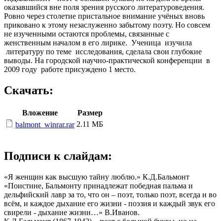
оказавшийся вне поля зрения русского литературоведения.
Ровно через столетие пристальное внимание учёных вновь
приковано к этому незаслуженно забытому поэту. Но совсем
не изученными остаются проблемы, связанные с
женственным началом в его лирике. Ученица изучила
литературу по теме исследования, сделала свои глубокие
выводы. На городской научно-практической конференции в
2009 году работе присуждено 1 место.
Скачать:
Вложение
Размер
2.11 МБ
balmont_winrar.rar
Подписи к слайдам:
«Я женщин как высшую тайну люблю.» К.Д.Бальмонт
«Поистине, Бальмонту принадлежат победная пальма и
дельфийский лавр за то, что он – поэт, только поэт, всегда и во
всём, и каждое дыхание его жизни - поэзия и каждый звук его
свирели - дыхание жизни…» В.Иванов.