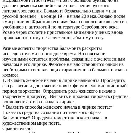
К.Д.Бальмонт (1867-1942) – поэт с большой буквы, но на
долгое время оказавшийся вне поля зрения русского
литературоведения. Бальмонт безраздельно царил « над
русской поэзией » в конце 19 – начале 20 века.Однако после
эмиграции во Францию его имя было надолго исключено из
учебников и антологий по литературе Серебряного века.
Ровно через столетие пристальное внимание ученых вновь
приковано к этому незаслуженно забытому поэту.
Разные аспекты творчества Бальмонта раскрыты
исследователями в последнее время. Но совсем не
изученными остаются проблемы, связанные с женственным
началом в его лирике. Женское начало становится одной из
необходимых составляющих гармоничного бальмонтовского
космоса.
1. Выявить женское начало в лирике Бальмонта;Проследить
его развитие и достижение новых форм в кульминационный
период творчества; Определить роль женского начала в
творческом процессе; . Выявить и проанализировать средства
воплощения этого начала в лирике.
* Выявить способы женского начала в лирике поэта;*
Показать средства создания поэтического образа
Бальмонтом;* Определить место женского начала в
художественном мире поэта.
Сравнительно –