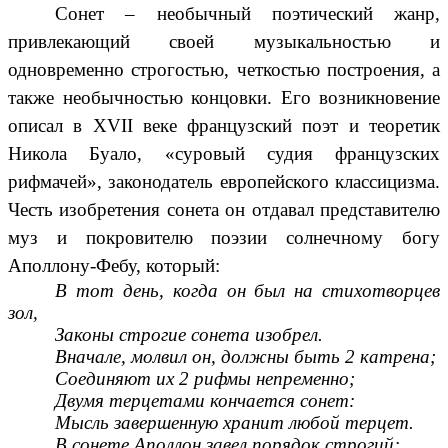
Сонет – необычный поэтический жанр,
привлекающий своей музыкальностью и
одновременно строгостью, четкостью построения, а
также необычностью концовки. Его возникновение
описал в XVII веке французский поэт и теоретик
Никола Буало, «суровый судия французских
рифмачей», законодатель европейского классицизма.
Честь изобретения сонета он отдавал представителю
муз и покровителю поэзии солнечному богу
Аполлону-Фебу, который:
В тот день, когда он был на стихотворцев
зол,
Законы строгие сонета изобрел.
Вначале, молвил он, должны быть 2 катрена;
Соединяют их 2 рифмы непременно;
Двумя терцетами кончается сонет:
Мысль завершенную хранит любой терцет.
В сонете Аполлон завел порядок строгий: