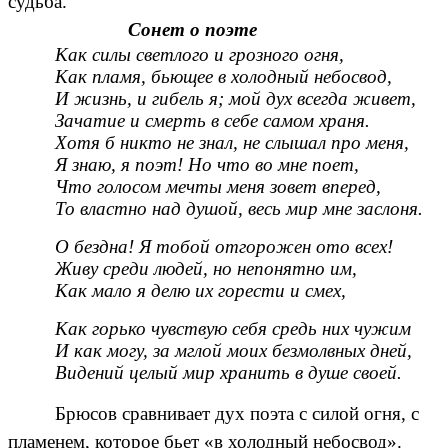
судьба.
Сонет о поэте
Как силы светлого и грозного огня,
Как пламя, бьющее в холодный небосвод,
И жизнь, и гибель я; мой дух всегда живет,
Зачатие и смерть в себе самом храня.
Хотя б никто не знал, не слышал про меня,
Я знаю, я поэт! Но что во мне поет,
Что голосом мечты меня зовет вперед,
То властно над душой, весь мир мне заслоня.
О бездна! Я тобой отгорожен ото всех!
Живу среди людей, но непонятно им,
Как мало я делю их горести и смех,
Как горько чувствую себя средь них чужим
И как могу, за мглой моих безмолвных дней,
Видений целый мир хранить в душе своей.
Брюсов сравнивает дух поэта с силой огня, с
пламенем, которое бьет «в холодный небосвод».