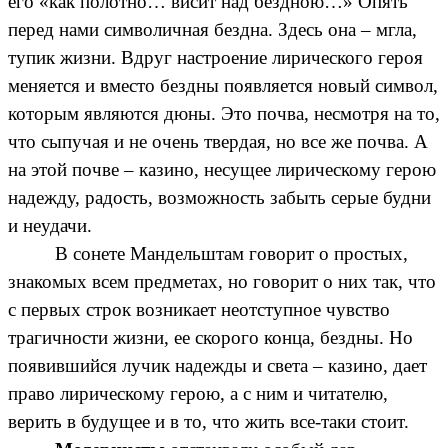
его «как полотно… висит над бездною…» Опять
перед нами символичная бездна. Здесь она – мгла,
тупик жизни. Вдруг настроение лирического героя
меняется и вместо бездны появляется новый символ,
которым являются дюны. Это почва, несмотря на то,
что сыпучая и не очень твердая, но все же почва. А
на этой почве – казино, несущее лирическому герою
надежду, радость, возможность забыть серые будни
и неудачи.
В сонете Мандельштам говорит о простых,
знакомых всем предметах, но говорит о них так, что
с первых строк возникает неотступное чувство
трагичности жизни, ее скорого конца, бездны. Но
появившийся лучик надежды и света – казино, дает
право лирическому герою, а с ним и читателю,
верить в будущее и в то, что жить все-таки стоит.