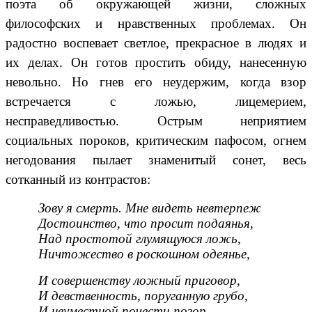
поэта об окружающей жизни, сложных
философских и нравственных проблемах. Он
радостно воспевает светлое, прекрасное в людях и
их делах. Он готов простить обиду, нанесенную
невольно. Но гнев его неудержим, когда взор
встречается с ложью, лицемерием,
несправедливостью. Острым неприятием
социальных пороков, критическим пафосом, огнем
негодования пылает знаменитый сонет, весь
сотканный из контрастов:
Зову я смерть. Мне видеть невтерпеж
Достоинство, что просит подаянья,
Над простотой глумящуюся ложь,
Ничтожество в роскошном одеянье,
И совершенству ложный приговор,
И девственность, поруганную грубо,
И неуместной почести позор…