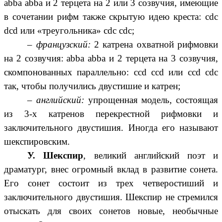
abba abba и 2 терцета на 2 или 3 созвучия, имеющие
в сочетании рифм также скрытую идею креста: cdc
dcd или «треугольника» cdc cdc;
–
французский:
2 катрена охватной рифмовки
на 2 созвучия: abba abba и 2 терцета на 3 созвучия,
скомпонованных параллельно: ccd ccd или ccd cdc
так, чтобы получились двустишие и катрен;
–
английский:
упрощенная модель, состоящая
из 3-х катренов перекрестной рифмовки и
заключительного двустишия. Иногда его называют
шекспировским.
У. Шекспир
, великий английский поэт и
драматург, внес огромный вклад в развитие сонета.
Его сонет состоит из трех четверостиший и
заключительного двустишия. Шекспир не стремился
отыскать для своих сонетов новые, необычные