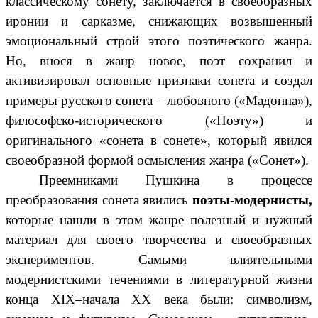
классическому сонету, заключается в своеобразных
иронии и сарказме, снижающих возвышенный
эмоциональный строй этого поэтического жанра.
Но, внося в жанр новое, поэт сохранил и
активизировал основные признаки сонета и создал
примеры русского сонета – любовного («Мадонна»),
философско-исторического («Поэту») и
оригинального «сонета в сонете», который явился
своеобразной формой осмысления жанра («Сонет»).
Преемниками Пушкина в процессе
преобразования сонета явились
поэты-модернисты,
которые нашли в этом жанре полезный и нужный
материал для своего творчества и своеобразных
экспериментов. Самыми влиятельными
модернистскими течениями в литературной жизни
конца XIX–начала XX века были: символизм,