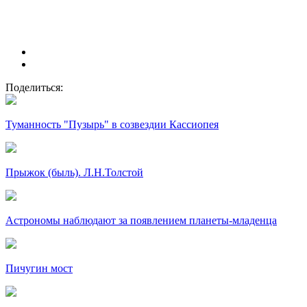
Поделиться:
Туманность "Пузырь" в созвездии Кассиопея
Прыжок (быль). Л.Н.Толстой
Астрономы наблюдают за появлением планеты-младенца
Пичугин мост