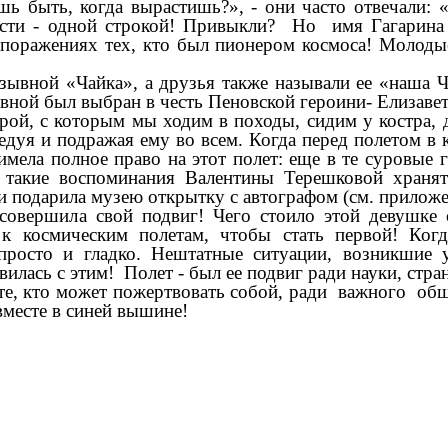
шь быть, когда вырастишь?», - они часто отвечали:
ти - одной строкой! Привыкли? Но имя Гагарина 
 поражениях тех, кто был пионером космоса! Молод
ывной «Чайка», а друзья также называли ее «наша Ч
ывной был выбран в честь Пеновской героини- Елизаве
ой, с которым мы ходим в походы, сидим у костра, д
дуя и подражая ему во всем. Когда перед полетом в
мела полное право на этот полет: еще в те суровые
 такие воспоминания Валентины Терешковой хранят
и подарила музею открытку с автографом (см. приложе
ила свой подвиг! Чего стоило этой девушке сна
к космическим полетам, чтобы стать первой! Ког
росто и гладко. Нештатные ситуации, возникшие 
вилась с этим! Полет - был ее подвиг ради науки, стр
е, кто может пожертвовать собой, ради важного обще
вместе в синей вышине!