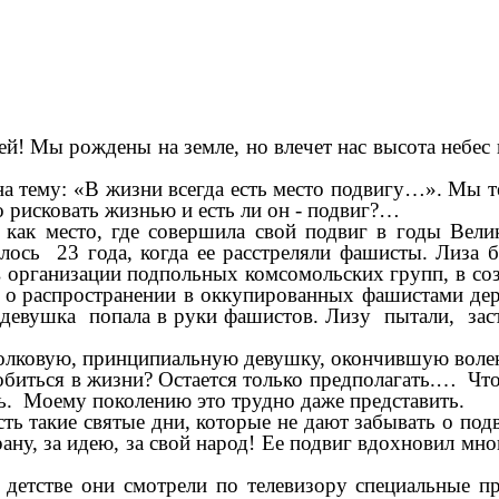
ей! Мы рождены на земле, но влечет нас высота небес 
 на тему: «В жизни всегда есть место подвигу…». Мы
о рисковать жизнью и есть ли он - подвиг?…
н как место, где совершила свой подвиг в годы Ве
илось 23 года, когда ее расстреляли фашисты. Лиз
в организации подпольных комсомольских групп, в соз
 о
распространении в оккупированных фашистами дер
девушка попала в руки фашистов. Лизу пытали, заста
толковую, принципиальную девушку, окончившую волею 
обиться в жизни? Остается только предполагать.… Что 
рть. Моему поколению это трудно даже представить.
сть такие святые дни, которые не дают забывать о под
ану, за идею, за свой народ! Ее подвиг вдохновил мн
детстве они смотрели по телевизору специальные п