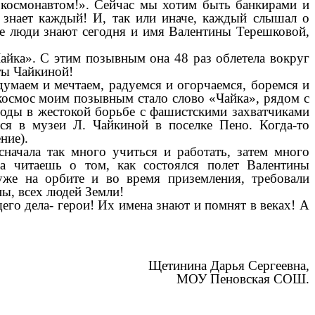
 «космонавтом!». Сейчас мы хотим быть банкирами и
знает каждый! И, так или иначе, каждый слышал о
ые люди знают сегодня и имя Валентины Терешковой,
айка». С этим позывным она 48 раз облетела вокруг
ты Чайкиной!
умаем и мечтаем, радуемся и огорчаемся, боремся и
 космос моим позывным стало слово «Чайка», рядом с
 годы в жестокой борьбе с фашистскими захватчиками
ся в музеи Л. Чайкиной в поселке Пено. Когда-то
ние).
чала так много учиться и работать, затем много
да читаешь о том, как состоялся полет Валентины
уже на орбите и во время приземления, требовали
аны, всех людей Земли!
го дела- герои! Их имена знают и помнят в веках! А
Щетинина Дарья Сергеевна,
МОУ Пеновская СОШ.