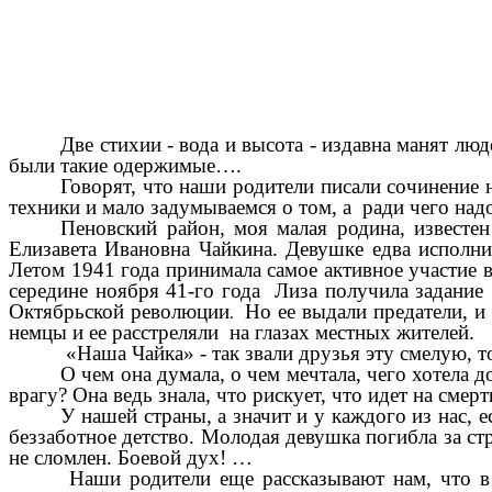
Две стихии - вода и высота - издавна манят люд
были такие одержимые….
Говорят, что наши родители писали сочинение
техники и мало задумываемся о том, а ради чего над
Пеновский район, моя малая родина, известе
Елизавета Ивановна Чайкина. Девушке едва исполн
Летом 1941 года принимала самое активное участие 
середине ноября 41-го года Лиза получила задание
Октябрьской революции
Но ее выдали предатели, и 
.
немцы и ее расстреляли на глазах местных жителей.
«Наша Чайка» - так звали друзья эту смелую, 
О чем она думала, о чем мечтала, чего хотела д
врагу? Она ведь знала, что рискует, что идет на сме
У нашей страны, а значит и у каждого из нас, е
беззаботное детство. Молодая девушка погибла за стр
не сломлен. Боевой дух! …
Наши родители еще рассказывают нам, что в 