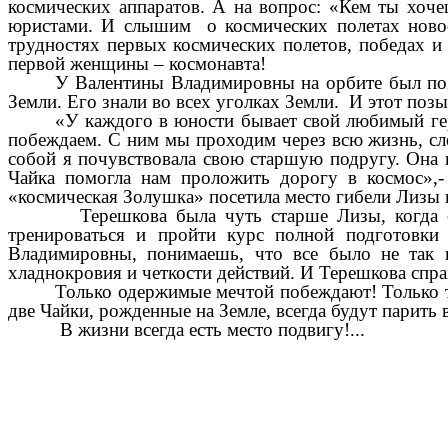
космических аппаратов. А на вопрос: «Кем ты хоче
юристами. И слышим о космических полетах новос
трудностях первых космических полетов, победах и
первой женщины – космонавта!
У Валентины Владимировны на орбите был поз
Земли. Его знали во всех уголках Земли. И этот поз
«У каждого в юности бывает свой любимый гер
побеждаем. С ним мы проходим через всю жизнь, сле
собой я почувствовала свою старшую подругу. Она и
Чайка помогла нам проложить дорогу в космос»,-
«космическая Золушка» посетила место гибели Лизы 
Терешкова была чуть старше Лизы, когда соверш
тренироваться и пройти курс полной подготовки 
Владимировны, понимаешь, что все было не так п
хладнокровия и четкости действий. И Терешкова спра
Только одержимые мечтой побеждают! Только т
две Чайки, рожденные на Земле, всегда будут парить 
В жизни всегда есть место подвигу!...