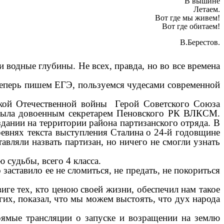
В вышине
Летаем.
Вот где мы живем!
Вот где обитаем!
В.Берестов.
и водные глубины. Не всех, правда, но во все времена
 теперь пишем ЕГЭ, пользуемся чудесами современной
ликой Отечественной войны Герой Советского Союза
а была довоенным секретарем Пеновского РК ВЛКСМ.
дании на территории района партизанского отряда. В
евнях текста выступления Сталина
о 24-й годовщине
вляли назвать партизан, но ничего не смогли узнать
судьбы, всего 4 класса.
заставило ее не сломиться, не предать, не покориться
виге тех, кто ценою своей жизни, обеспечил нам такое
огих, показал, что мы можем выстоять, что дух народа
рямые трансляции о запуске и возращении на землю