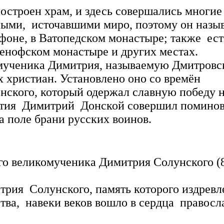
роен храм, и здесь совершались многие 
ыми, источавшими миро, поэтому он назы
Афоне, в Ватопедском монастыре; также ес
енофском монастыре и других местах.
ученика Димитрия, называемую Дмитровск
х христиан. Установлено оно со времён
ского, который одержал славную победу н
бытия Димитрий Донской совершил поминов
 поле брани русских воинов.
великомученика Димитрия Солунского (8 
Солунского, память которого издревле с
ства, навеки веков вошло в сердца право