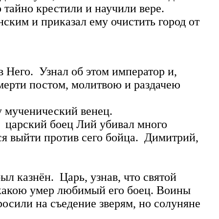
 тайно крестили и научили вере.
м и приказал ему очистить город от
в Него. Узнал об этом император и,
мерти постом, молитвою и раздачею
у мученический венец.
царский боец Лий убивал много
я выйти против сего бойца. Димитрий,
л казнён. Царь, узнав, что святой
 какою умер любимый его боец. Воины
осили на съедение зверям, но солуняне