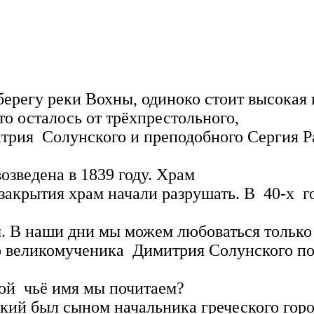
у реки Вохны, одиноко стоит высокая ко
то осталось от трёхпрестольного,
трия Солунского и преподобного Сергия Ра
озведена в 1839 году. Храм
 закрытия храм начали разрушать. В 40-х 
ы. В наши дни мы можем любоваться только
го великомученика Димитрия Солунского по
той чьё имя мы почитаем?
л сыном начальника греческого города