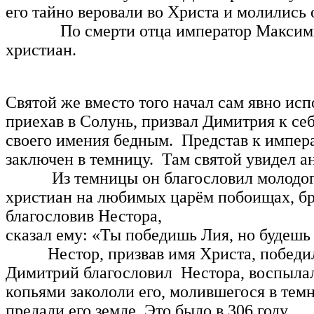
его тайно веровали во Христа и молились 
По смерти отца император Максимилиан
христиан.
Святой же вместо того начал сам явно исп
приехав в Солунь, призвал Димитрия к се
своего имения бедным. Представ к императ
заключен в темницу. Там святой увидел а
Из темницы он благословил молодого хр
христиан на любимых царём побоищах, бр
благословив Нестора,
сказал ему: «Ты победишь Лия, но будешь
Нестор, призвав имя Христа, победил Лия
Димитрий благословил Нестора, воспылал
копьями закололи его, молившегося в те
предали его земле. Это было в 306 году.