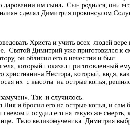
о даровании им сына. Сын родился, они его
 сделал Димитрия проконсулом Солунски
оведовать Христа и учить всех людей вере 
бе. Святой Димитрий уже приготовился к с
ору, он обличил его в нечестии и был
нгела, который показал приготовленный ем
истианина Нестора, который, видя, как 
осая их с высоты на острые копья, решилс
 замучен». Так и случилось.
 и бросил его на острые копья, и сам бы
 гневом и осудил его на такую же смерть,
мнице. Тело великомученика Димитрия выбр