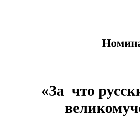
Номина
«За что русск
великомуч