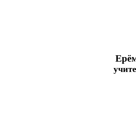
Ерём
учите