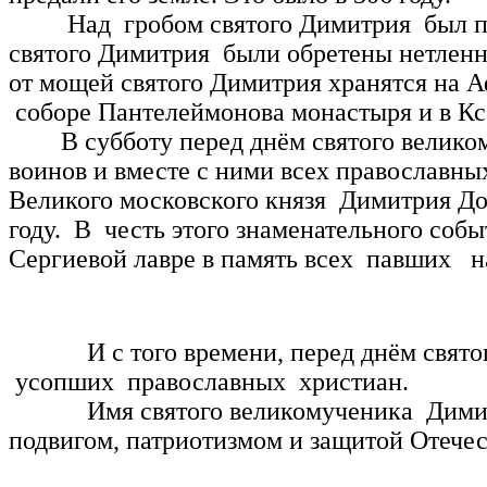
Над гробом святого Димитрия был пост
святого Димитрия были обретены нетленн
от мощей святого Димитрия хранятся на 
соборе Пантелеймонова монастыря и в Кс
В субботу перед днём святого великом
воинов и вместе с ними всех православны
Великого московского князя Димитрия Дон
году. В честь этого знаменательного со
Сергиевой лавре в память всех павших на
И с того времени, перед днём святого 
усопших православных христиан.
Имя святого великомученика Димитрия 
подвигом, патриотизмом и защитой Отече