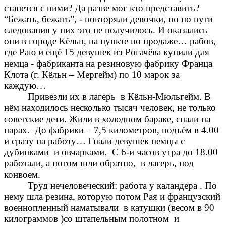
станется с ними? Да разве мог кто представить?
“Бежать, бежать”, - повторяли девочки, но по пути
следования у них это не получилось. И оказались
они в городе Кёльн, на пункте по продаже… рабов,
где Раю и ещё 15 девушек из Рогачёва купили для
немца - фабриканта на резиновую фабрику Франца
Клота (г. Кёльн – Мергейм) по 10 марок за
каждую…
Привезли их в лагерь в Кёльн-Мюльгейм. В
нём находилось несколько тысяч человек, не только
советские дети. Жили в холодном бараке, спали на
нарах. До фабрики – 7,5 километров, подъём в 4.00
и сразу на работу… Гнали девушек немцы с
дубинками и овчарками. С 6-и часов утра до 18.00
работали, а потом шли обратно, в лагерь, под
конвоем.
Труд нечеловеческий: работа у каландера . По
нему шла резина, которую потом Рая и французский
военнопленный наматывали в катушки (весом в 90
килограммов )со штапельным полотном и