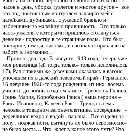
Работа на сенной, зерновой и овощной базах по 12
часов в день, уборка туалетов и многое другое – всё
это под постоянным контролем надзирателей с
нагайками, дубинками, с ужасной бранью и
избиениями за малейшую провинность. Это только
часть ужасов, с которыми пришлось столкнуться
девочке - подростку в те страшные годы. Кто был
постарше, немцы, как скот, в вагонах отправляли на
работу в Германию…
Прошло два года.В августе 1943 года, теперь уже
моя ровесница (ей тогда только- только исполнилось
17), Рая с такими же девочками оказалась в вагоне,
уносящем их в далёкий неведомый край - Германию.
16 девушек 1926-го года рождения, из них восемь
учились до войны в одном классе: Гребенюк Галина,
Гринь Мария, Коробанько Раиса ( наша героиня –
Раиса Ивановна), Калеева Рая… Тридцать семь
человек в товарном вагоне-телятнике, посередине -
деревянное ведро с водой , параша…Все сидели на
полу , поджав ноги, вытянуть их было невозможно-
не было места… Что ждёт в конце этого пути? Что