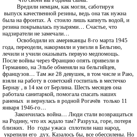
Вредили немцам, как могли, саботируя
выпуск качественной резины, ведь она так нужна
была на фронтах. А стоило лишь капнуть водой, и
резина покрывалась пузырями… Счастье, что
надзиратели не замечали…
Освободили их американцы 8-го марта 1945
года, переодели, накормили и увезли в Бельгию,
лечили и учили оказывать первую медпомощь.
После войны через Францию опять привезли в
Германию, на Эльбе обменяли на бельгийцев,
французов… Там же 28 девушек, в том числе и Раю,
взяли на работу в советский госпиталь в местечко
Бернау , в 14 км от Берлина. Шесть месяцев она
работала санитаркой, помогала спасать наших
раненых и вернулась в родной Рогачёв только 11
января 1946-го…
Закончилась война… Люди стали возвращаться
на Родину, что их ждало там? Разруха, горе, потеря
близких. Но годы ужаса сплотили наш народ,
укрепили его дух. Казалось бы, все обессилены. Но