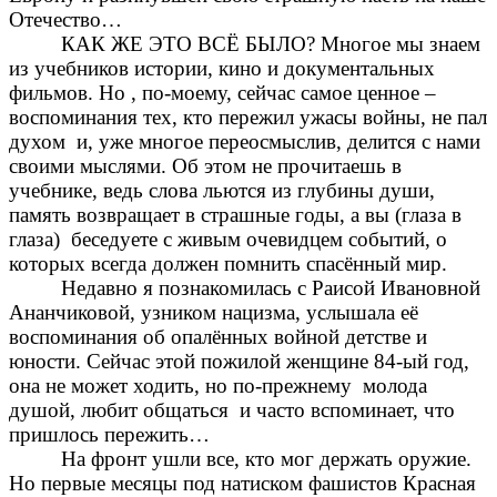
Отечество…
КАК ЖЕ ЭТО ВСЁ БЫЛО? Многое мы знаем
из учебников истории, кино и документальных
фильмов. Но , по-моему, сейчас самое ценное –
воспоминания тех, кто пережил ужасы войны, не пал
духом и, уже многое переосмыслив, делится с нами
своими мыслями. Об этом не прочитаешь в
учебнике, ведь слова льются из глубины души,
память возвращает в страшные годы, а вы (глаза в
глаза) беседуете с живым очевидцем событий, о
которых всегда должен помнить спасённый мир.
Недавно я познакомилась с Раисой Ивановной
Ананчиковой, узником нацизма, услышала её
воспоминания об опалённых войной детстве и
юности. Сейчас этой пожилой женщине 84-ый год,
она не может ходить, но по-прежнему молода
душой, любит общаться и часто вспоминает, что
пришлось пережить…
На фронт ушли все, кто мог держать оружие.
Но первые месяцы под натиском фашистов Красная