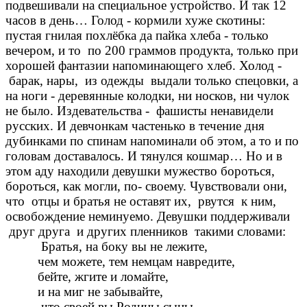
подвешивали на специальное устройство. И так 12
часов в день… Голод - кормили хуже скотины:
пустая гнилая похлёбка да пайка хлеба - только
вечером, и то по 200 граммов продукта, только при
хорошей фантазии напоминающего хлеб. Холод -
барак, нары, из одежды выдали только спецовки, а
на ноги - деревянные колодки, ни носков, ни чулок
не было. Издевательства - фашисты ненавидели
русских. И девчонкам частенько в течение дня
дубинками по спинам напоминали об этом, а то и по
головам доставалось. И тянулся кошмар… Но и в
этом аду находили девушки мужество бороться,
бороться, как могли, по- своему. Чувствовали они,
что отцы и братья не оставят их, рвутся к ним,
освобождение неминуемо. Девушки поддерживали
друг друга и других пленников такими словами:
Братья, на боку вы не лежите,
чем можете, тем немцам навредите,
бейте, жгите и ломайте,
и на миг не забывайте,
что своей вы Родины сыны.