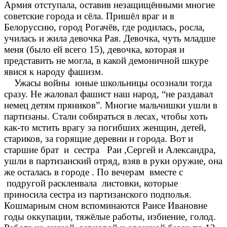
Армия отступала, оставив незащищёнными многие
советские города и сёла. Пришёл враг и в
Белоруссию, город Рогачёв, где родилась, росла,
училась и жила девочка Рая. Девочка, чуть младше
меня (было ей всего 15), девочка, которая и
представить не могла, в какой демоничной шкуре
явися к народу фашизм.
Ужасы войны юные школьницы осознали тогда
сразу. Не жаловал фашист наш народ, “не раздавал
немец детям пряников”. Многие мальчишки ушли в
партизаны. Стали собираться в лесах, чтобы хоть
как-то мстить врагу за погибших женщин, детей,
стариков, за горящие деревни и города. Вот и
старшие брат и сестра Раи ,Сергей и Александра,
ушли в партизанский отряд, взяв в руки оружие, она
же осталась в городе . По вечерам вместе с
подругой расклеивала листовки, которые
приносила сестра из партизанского подполья.
Кошмарным сном вспоминаются Раисе Ивановне
годы оккупации, тяжёлые работы, избиение, голод.