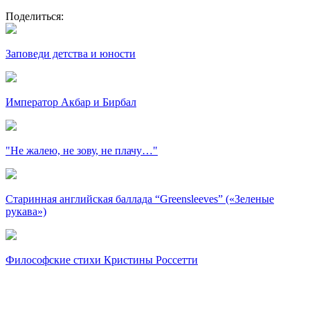
Поделиться:
Заповеди детства и юности
Император Акбар и Бирбал
"Не жалею, не зову, не плачу…"
Старинная английская баллада “Greensleeves” («Зеленые
рукава»)
Философские стихи Кристины Россетти