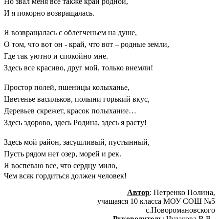
Но звал меня все также край родной,
И я покорно возвращалась.
Я возвращалась с облегченьем на душе,
О том, что вот он - край, что вот – родные земли,
Где так уютно и спокойно мне.
Здесь все красиво, друг мой, только внемли!
Простор полей, пшеницы колыханье,
Цветенье васильков, полыни горький вкус,
Деревьев скрежет, красок полыхание…
Здесь здорово, здесь Родина, здесь я расту!
Здесь мой район, засушливый, пустынный,
Пусть рядом нет озер, морей и рек.
Я воспеваю все, что сердцу мило,
Чем всяк гордиться должен человек!
Автор
: Петренко Полина,
учащаяся 10 класса МОУ СОШ №5
с.Новоромановского
Руководитель
: Чудакова В.В.,