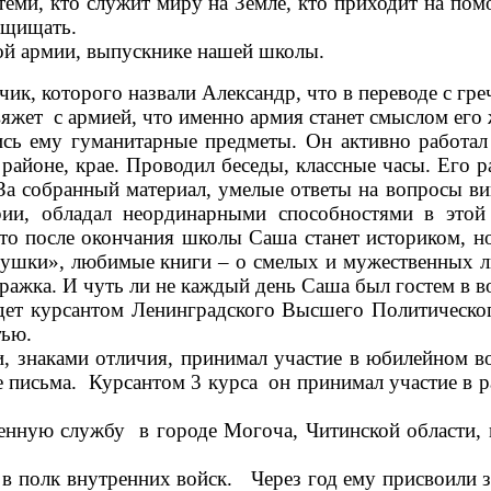
еми, кто служит миру на Земле, кто приходит на пом
ащищать.
ой армии, выпускнике нашей школы.
к, которого назвали Александр, что в переводе с гр
вяжет с армией, что именно армия станет смыслом его
му гуманитарные предметы. Он активно работал в 
районе, крае. Проводил беседы, классные часы. Его р
 За собранный материал, умелые ответы на вопросы 
ии, обладал неординарными способностями в этой 
то после окончания школы Саша станет историком, но
нушки», любимые книги – о смелых и мужественных л
ражка. И чуть ли не каждый день Саша был гостем в в
 курсантом Ленинградского Высшего Политического
тью.
аками отличия, принимал участие в юбилейном вое
е письма. Курсантом 3 курса он принимал участие в
службу в городе Могоча, Читинской области, в до
полк внутренних войск. Через год ему присвоили з