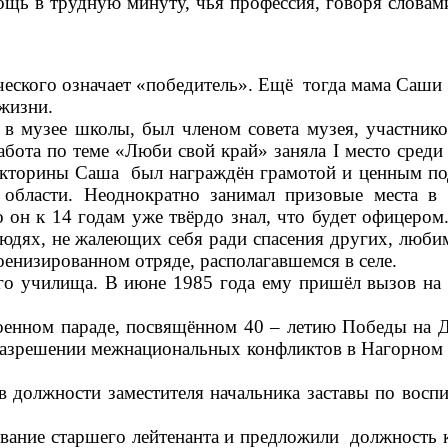
ощь в трудную минуту, чья профессия, говоря словам
еческого означает «победитель». Ещё тогда мама Саши
 жизни.
музее школы, был членом совета музея, участник
абота по теме «Люби свой край» заняла I место среди
викторины Саша был награждён грамотой и ценным по
области. Неоднократно занимал призовые места в
 он к 14 годам уже твёрдо знал, что будет офицером
юдях, не жалеющих себя ради спасения других, люби
оенизированном отряде, располагавшемся в селе.
 училища. В июне 1985 года ему пришёл вызов на 
нном параде, посвящённом 40 – летию Победы на 
 разрешении межнациональных конфликтов в Нагорном 
лжности заместителя начальника заставы по воспи
вание старшего лейтенанта и предложили должность 