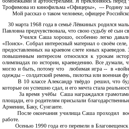
бомбёжками и артобстрелами. Я преклоняюсь перед т
Трофимова из кинофильма «Офицеры», --- Родину з
Мой рассказ о таком человеке, офицере Российск
30 марта 1968 года в семьё Лёвкиных родился мальчи
Павловна предчувствовала, что свою судьбу её сын с
Учился Саша хорошо, особенно легко давались е
«Поиск». Собрал интересный материал о своём селе, 
предоставленных на краевом слете юных краеведов.
повышенным интересом относился к урокам истор
олимпиадах по истории, краеведению. Все думали, ч
могло и быть, потому что любимая игра -- в «вой
одежды – солдатский ремень, пилотка или военная фу
В 10 классе Александр твёрдо решил, что будет
которые он успешно сдал, и его мечта стала реальнос
За время учёбы Саша награждался грамотами, зн
площади, его родителям присылали благодарственны
Армении, Баку, Сунгаите.
После окончания училища Саша проходил военную 
работе.
Осенью 1990 года его перевели в Благовещенск в 