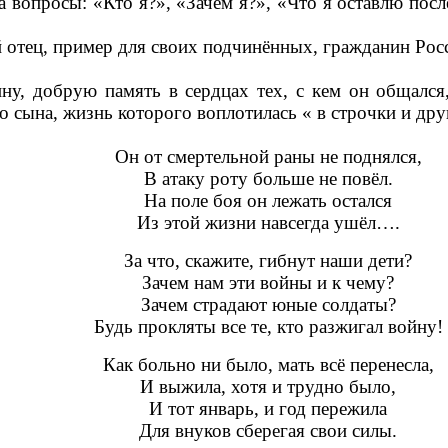
а вопросы: «Кто я?», «Зачем я?», «Что я оставлю пос
тец, пример для своих подчинённых, гражданин Росси
обрую память в сердцах тех, с кем он общался, м
го сына, жизнь которого воплотилась « в строчки и др
Он от смертельной раны не поднялся,
В атаку роту больше не повёл.
На поле боя он лежать остался
Из этой жизни навсегда ушёл….
За что, скажите, гибнут наши дети?
Зачем нам эти войны и к чему?
Зачем страдают юные солдаты?
Будь прокляты все те, кто разжигал войну!
Как больно ни было, мать всё перенесла,
И выжила, хотя и трудно было,
И тот январь, и год пережила
Для внуков сберегая свои силы.