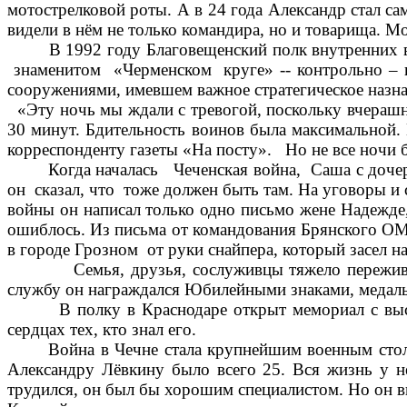
мотострелковой роты. А в 24 года Александр стал 
видели в нём не только командира, но и товарища. Мо
В 1992 году Благовещенский полк внутренних вой
знаменитом «Черменском круге» -- контрольно – п
сооружениями, имевшем важное стратегическое назна
«Эту ночь мы ждали с тревогой, поскольку вчерашн
30 минут. Бдительность воинов была максимальной.
корреспонденту газеты «На посту». Но не все ночи б
Когда началась Чеченская война, Саша с дочерью 
он сказал, что тоже должен быть там. На уговоры и
войны он написал только одно письмо жене Надежде, 
ошиблось. Из письма от командования Брянского ОМ
в городе Грозном от руки снайпера, который засел н
Семья, друзья, сослуживцы тяжело переживали с
службу он награждался Юбилейными знаками, медалью 
В полку в Краснодаре открыт мемориал с высечен
сердцах тех, кто знал его.
Война в Чечне стала крупнейшим военным столкно
Александру Лёвкину было всего 25. Вся жизнь у н
трудился, он был бы хорошим специалистом. Но он в