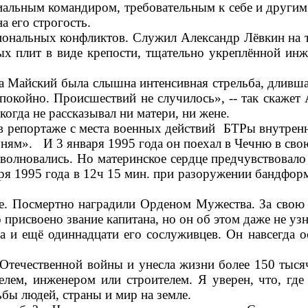
иальным командиром, требовательным к себе и другим
а его строгость.
ональных конфликтов. Служил Александр Лёвкин на 
х плит в виде крепости, тщательно укреплённой ин
а Майский была слышна интенсивная стрельба, дливша
окойно. Происшествий не случилось», -- так скажет 
огда не рассказывал ни матери, ни жене.
 репортаже с места военных действий БТРы внутренн
рням». И 3 января 1995 года он поехал в Чечню в св
 волновались. Но материнское сердце предчувствовало
ря 1995 года в 12ч 15 мин. при разоружении бандфор
 Посмертно наградили Орденом Мужества. За свою
рисвоено звание капитана, но он об этом даже не узн
ещё одиннадцати его сослуживцев. Он навсегда ос
ечественной войны и унесла жизни более 150 тысяч
лем, инженером или строителем. Я уверен, что, где
бы людей, страны и мир на земле.