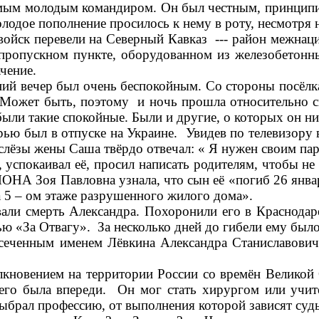
самым молодым командиром. Он был честным, принцип
лодое пополнение просилось к нему в роту, несмотря н
ск перевели на Северный Кавказ --- район межнаци
ропускном пункте, оборудованном из железобетонны
чение.
ий вечер был очень беспокойным. Со стороны посёлк
 Может быть, поэтому и ночь прошла относительно сп
ыли такие спокойные. Были и другие, о которых он ник
был в отпуске на Украине. Увидев по телевизору в
 слёзы жены Саша твёрдо отвечал: « Я нужен своим па
успокаивал её, просил написать родителям, чтобы не
ОНА Зоя Павловна узнала, что сын её «погиб 26 янва
а 5 – ом этаже разрушенного жилого дома».
мерть Александра. Похоронили его в Краснодаре.
«За Отвагу». За несколько дней до гибели ему было п
ным именем Лёвкина Александра Станиславовича и 
вением на территории России со времён Великой От
его была впереди. Он мог стать хирургом или учите
ыбрал профессию, от выполнения которой зависят судь