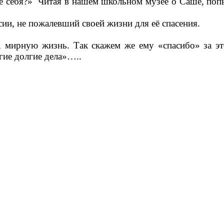
ле себя?» Читая в нашем школьном музее о Саше, поп
и, не пожалевший своей жизни для её спасения.
ирную жизнь. Так скажем же ему «спасибо» за эт
угие долгие дела»…..