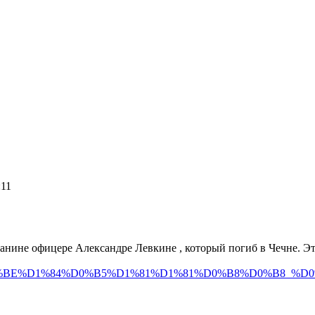
:11
анине офицере Александре Левкине , который погиб в Чечне. Эт
9F%D1%80%D0%BE%D1%84%D0%B5%D1%81%D1%81%D0%B8%