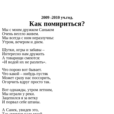
2009 -2010 уч.год.
Как помириться?
Мы с моим дружком Саньком
Очень весело живем.
Мы всегда с ним неразлучны:
Утром, вечером и днем.
Шутки, игры и забавы –
Интересно нам дружить
А товарищи смеются:
«И водой их не разлить».
Что порою вот бывает.
Что какой – нибудь пустяк
Может сразу нас поссорить,
Огорчить вдруг просто так.
Вот однажды, утром летним,
Мы играли у реки.
Зацепился я за ветку
И порвал себе штаны.
А Санек, увидев это,
Так смеялся надо мной.